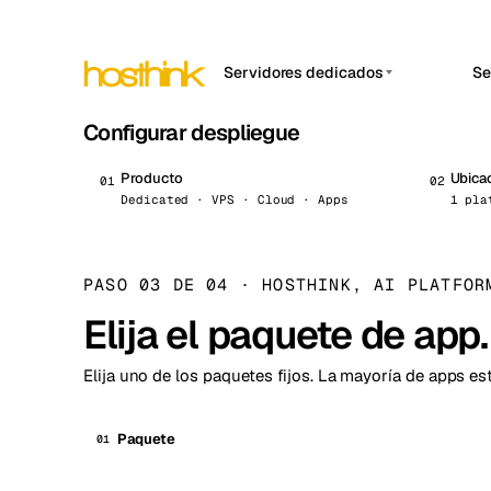
Servidores dedicados
Se
Configurar despliegue
APP 
Asia Servidores (15)
Amst
África Servidores (2)
Brus
Producto
Ubica
0
1
0
2
Dedicated · VPS · Cloud · Apps
1 pla
Europa Servidores (32)
Burs
Sudamérica Servidores (4)
Dubli
PASO 03 DE 04
·
HOSTHINK, AI PLATFOR
Norteamérica Servidores
Istan
(16)
Elija el paquete de app.
Oceanía Servidores (2)
Lisb
Elija uno de los paquetes fijos. La mayoría de apps es
Manc
Novi 
Paquete
01
Prag