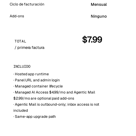
Mensual
Ciclo de facturación
Vienna
Austria
Add-ons
Ninguno
$
7.99
TOTAL
/ primera factura
INCLUIDO
·
Hosted app runtime
·
Panel URL and admin login
·
Managed container lifecycle
·
Managed AI Access $4.99/mo and Agentic Mail
$2.99/mo are optional paid add-ons
·
Agentic Mail is outbound-only; inbox access is not
included
·
Same-app upgrade path