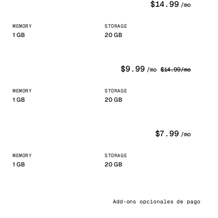
$
14.99
/mo
kholm
Tallinn
Suecia
Estonia
MEMORY
STORAGE
aw
Zurich
Polonia
Suiza
1
GB
20 GB
$
9.99
/mo
$
14.99
/mo
MEMORY
STORAGE
1
GB
20 GB
$
7.99
/mo
MEMORY
STORAGE
1
GB
20 GB
Add-ons opcionales de pago