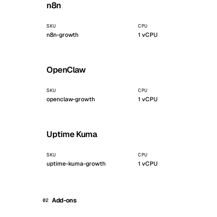
n8n
Stoc
SKU
CPU
Wars
n8n-growth
1
vCPU
OpenClaw
SKU
CPU
openclaw-growth
1
vCPU
Uptime Kuma
SKU
CPU
uptime-kuma-growth
1
vCPU
Add-ons
02