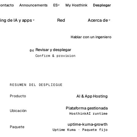
ontacto
Announcements
ES
My Hosthink
Desplegar
ing de IA y apps
Red
Acerca de
Hablar con un ingeniero
Belgrade
Serbia
Budapest
Revisar y desplegar
Hungría
0
4
vate AI workloads.
Confirm & provision
Copenhagen
Dinamarca
Helsinki
Finlandia
RESUMEN DEL DESPLIEGUE
Kyiv
Ucrania
AI & App Hosting
Producto
Madrid
España
Plataforma gestionada
Moscow
Rusia
Ubicación
HosthinkAI runtime
Paris
Francia
uptime-kuma-growth
Paquete
Uptime Kuma · Paquete fijo
Sofia
Bulgaria