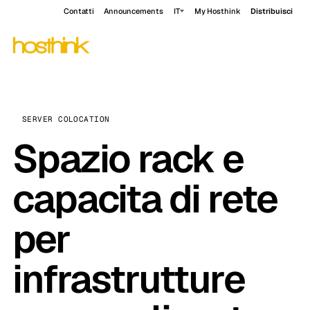
Contatti
Announcements
IT
My Hosthink
Distribuisci
SERVER COLOCATION
Spazio rack e
capacita di rete
per
infrastrutture