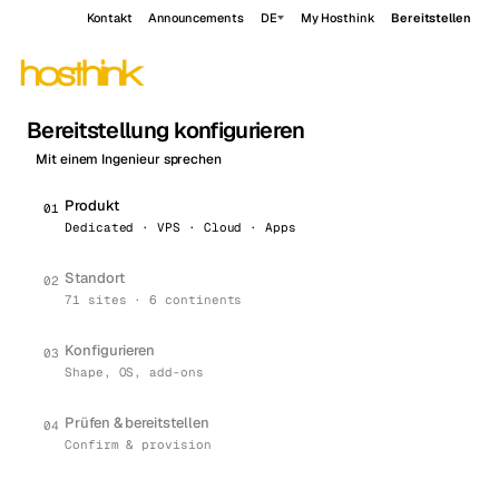
Kontakt
Announcements
DE
My Hosthink
Bereitstellen
Bereitstellung konfigurieren
Mit einem Ingenieur sprechen
Produkt
0
1
Dedicated · VPS · Cloud · Apps
Standort
0
2
71 sites · 6 continents
Konfigurieren
0
3
Shape, OS, add-ons
Prüfen & bereitstellen
0
4
Confirm & provision