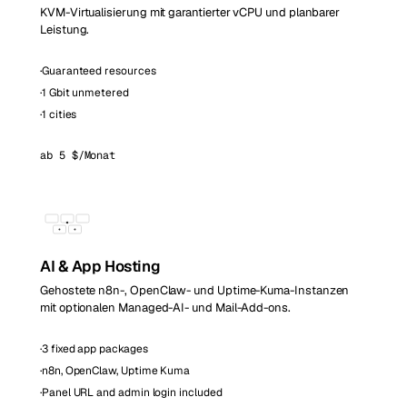
KVM-Virtualisierung mit garantierter vCPU und planbarer
Leistung.
·
Guaranteed resources
·
1 Gbit unmetered
·
1 cities
ab 5 $/Monat
AI & App Hosting
Gehostete n8n-, OpenClaw- und Uptime-Kuma-Instanzen
mit optionalen Managed-AI- und Mail-Add-ons.
·
3 fixed app packages
·
n8n, OpenClaw, Uptime Kuma
·
Panel URL and admin login included