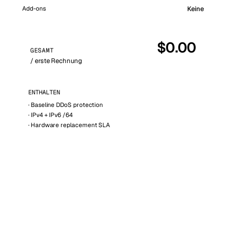
Add-ons
Keine
$
0.00
GESAMT
/ erste Rechnung
ENTHALTEN
·
Baseline DDoS protection
·
IPv4 + IPv6 /64
·
Hardware replacement SLA