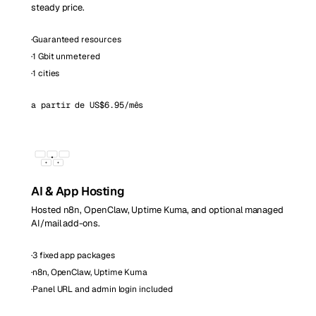
steady price.
·
Guaranteed resources
·
1 Gbit unmetered
·
1 cities
a partir de US$6.95/mês
AI & App Hosting
Hosted n8n, OpenClaw, Uptime Kuma, and optional managed
AI/mail add-ons.
·
3 fixed app packages
·
n8n, OpenClaw, Uptime Kuma
·
Panel URL and admin login included