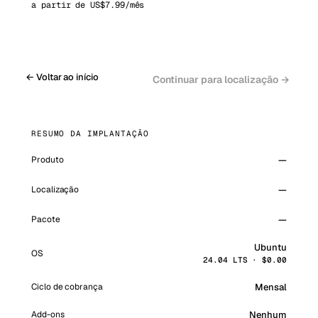
a partir de US$7.99/mês
← Voltar ao início
Continuar para localização →
RESUMO DA IMPLANTAÇÃO
—
Produto
—
Localização
—
Pacote
Ubuntu
OS
24.04 LTS
· $
0.00
Mensal
Ciclo de cobrança
Add-ons
Nenhum