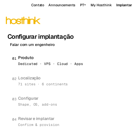
Contato
Announcements
PT
My Hosthink
Implantar
Configurar implantação
Falar com um engenheiro
Produto
0
1
Dedicated · VPS · Cloud · Apps
Localização
0
2
71 sites · 6 continents
Configurar
0
3
Shape, OS, add-ons
Revisar e implantar
0
4
Confirm & provision