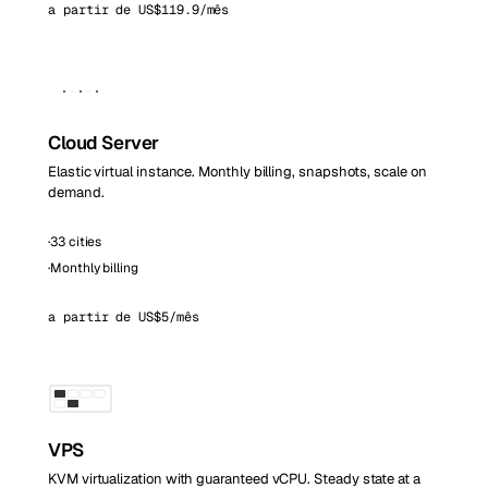
a partir de US$119.9/mês
Cloud Server
Elastic virtual instance. Monthly billing, snapshots, scale on
demand.
·
33 cities
·
Monthly billing
a partir de US$5/mês
VPS
KVM virtualization with guaranteed vCPU. Steady state at a