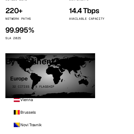
220+
14.4 Tbps
NETWORK PATHS
AVAILABLE CAPACITY
99.995%
SLA 2025
By continent
Europe
32 CITIES · 4 FLAGSHIP
Vienna
Brussels
Novi Travnik