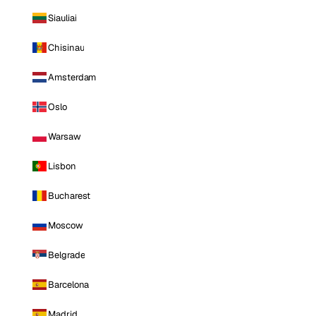
Siauliai
Chisinau
Amsterdam
Oslo
Warsaw
Lisbon
Bucharest
Moscow
Belgrade
Barcelona
Madrid