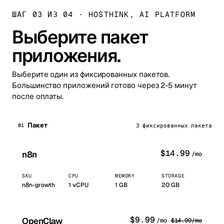
ШАГ 03 ИЗ 04
·
HOSTHINK, AI PLATFORM
Выберите пакет
приложения.
Выберите один из фиксированных пакетов.
Большинство приложений готово через 2-5 минут
после оплаты.
Пакет
01
3 фиксированных пакета
$
14.99
n8n
/mo
SKU
CPU
MEMORY
STORAGE
n8n-growth
1
vCPU
1
GB
20 GB
$
9.99
OpenClaw
/mo
$
14.99
/mo