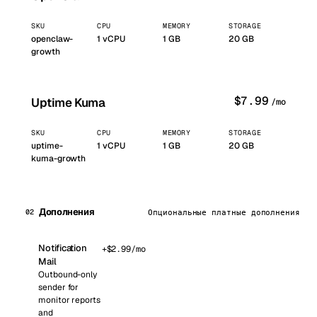
SKU
CPU
MEMORY
STORAGE
openclaw-
1
vCPU
1
GB
20 GB
growth
$
7.99
Uptime Kuma
/mo
SKU
CPU
MEMORY
STORAGE
uptime-
1
vCPU
1
GB
20 GB
kuma-growth
Дополнения
02
Опциональные платные дополнения
Notification
+$
2.99
/mo
Mail
Outbound-only
sender for
monitor reports
and