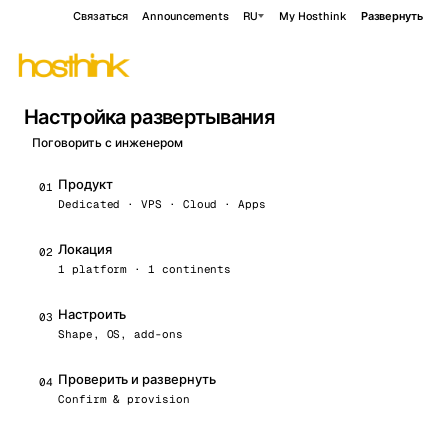
Связаться
Announcements
RU
My Hosthink
Развернуть
Настройка развертывания
Поговорить с инженером
Продукт
0
1
Dedicated · VPS · Cloud · Apps
Локация
0
2
1 platform · 1 continents
Настроить
0
3
Shape, OS, add-ons
Проверить и развернуть
0
4
Confirm & provision