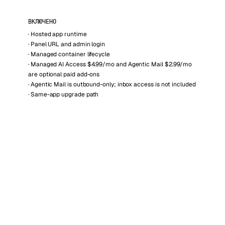
ВКЛЮЧЕНО
·
Hosted app runtime
·
Panel URL and admin login
·
Managed container lifecycle
·
Managed AI Access $4.99/mo and Agentic Mail $2.99/mo
are optional paid add-ons
·
Agentic Mail is outbound-only; inbox access is not included
·
Same-app upgrade path