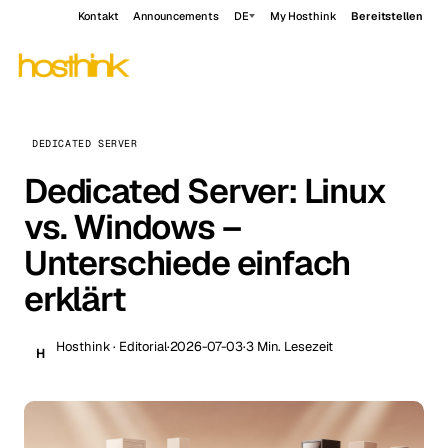
Kontakt
Announcements
DE
My Hosthink
Bereitstellen
DEDICATED SERVER
Dedicated Server: Linux
vs. Windows –
Unterschiede einfach
erklärt
Hosthink · Editorial
·
2026-07-03
·
3 Min. Lesezeit
H