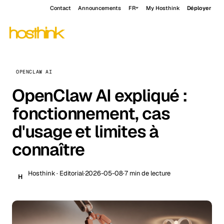
Contact
Announcements
FR
My Hosthink
Déployer
OPENCLAW AI
OpenClaw AI expliqué :
fonctionnement, cas
d'usage et limites à
connaître
Hosthink · Editorial
·
2026-05-08
·
7 min de lecture
H