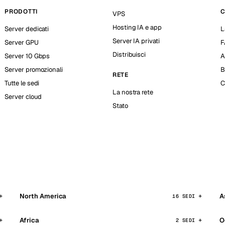
PRODOTTI
C
VPS
Hosting IA e app
Server dedicati
L
Server IA privati
Server GPU
F
Distribuisci
Server 10 Gbps
A
Server promozionali
B
RETE
Tutte le sedi
C
La nostra rete
Server cloud
Stato
North America
A
16 SEDI
Africa
O
2 SEDI