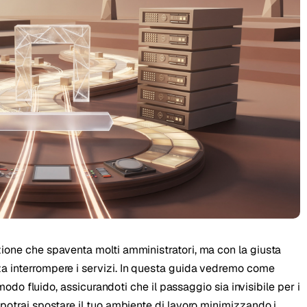
kholm
Tallinn
Svezia
Estonia
aw
Zurich
Polonia
Svizzera
ione che spaventa molti amministratori, ma con la giusta
a interrompere i servizi. In questa guida vedremo come
n modo fluido, assicurandoti che il passaggio sia invisibile per i
potrai spostare il tuo ambiente di lavoro minimizzando i