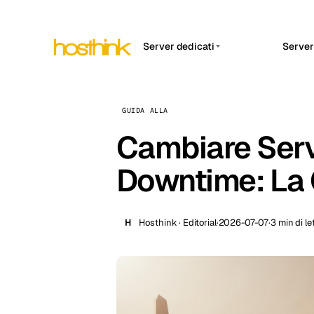
Server dedicati
Server
APP HOSTI
Asia Server (15)
Amst
n8
Africa Server (2)
GUIDA ALLA
Brus
Aut
int
Cambiare Serv
Europa Server (32)
Burs
Op
Sud America Server (4)
Un 
Downtime: La 
Dubli
int
Nord America Server (16)
Istan
Up
Oceania Server (2)
Con
H
Hosthink · Editorial
·
2026-07-07
·
3 min di le
Lisb
e p
Manc
Novi 
Prag