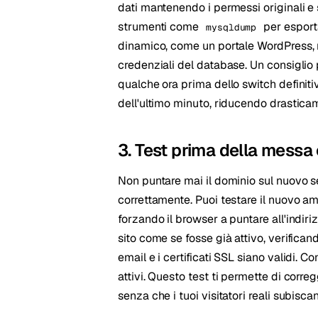
dati mantenendo i permessi originali e 
strumenti come
per esporta
mysqldump
dinamico, come un portale WordPress, ri
credenziali del database. Un consiglio 
qualche ora prima dello switch definitiv
dell'ultimo minuto, riducendo drasticame
3. Test prima della messa 
Non puntare mai il dominio sul nuovo s
correttamente. Puoi testare il nuovo am
forzando il browser a puntare all'indiri
sito come se fosse già attivo, verificand
email e i certificati SSL siano validi. C
attivi. Questo test ti permette di correg
senza che i tuoi visitatori reali subisca