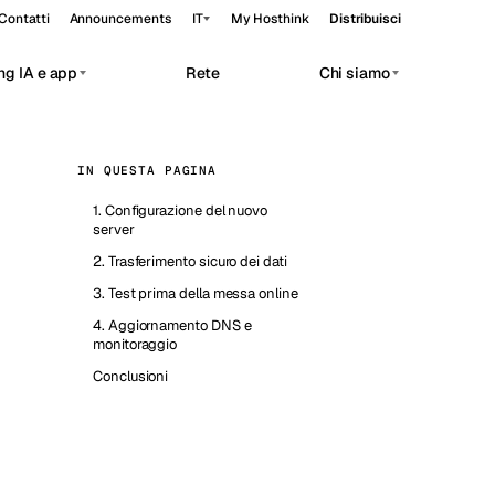
Contatti
Announcements
IT
My Hosthink
Distribuisci
ng IA e app
Rete
Chi siamo
Belgrade
Serbia
IN QUESTA PAGINA
Budapest
Ungheria
 workloads.
1. Configurazione del nuovo
Copenhagen
Danimarca
server
2. Trasferimento sicuro dei dati
Helsinki
Finlandia
3. Test prima della messa online
Kyiv
Ucraina
4. Aggiornamento DNS e
monitoraggio
Madrid
Spagna
Conclusioni
Moscow
Russia
Paris
Francia
Sofia
Bulgaria