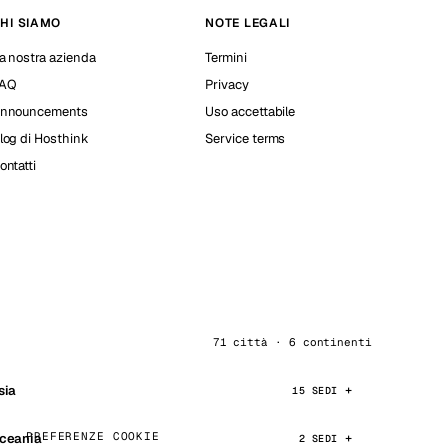
HI SIAMO
NOTE LEGALI
a nostra azienda
Termini
AQ
Privacy
nnouncements
Uso accettabile
log di Hosthink
Service terms
ontatti
71 città · 6 continenti
sia
15 SEDI
PREFERENZE COOKIE
ceania
2 SEDI