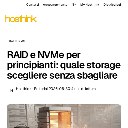
Contatti
Announcements
IT
My Hosthink
Distribuisci
RAID NVME
RAID e NVMe per
principianti: quale storage
scegliere senza sbagliare
Hosthink · Editorial
·
2026-06-30
·
4 min di lettura
H