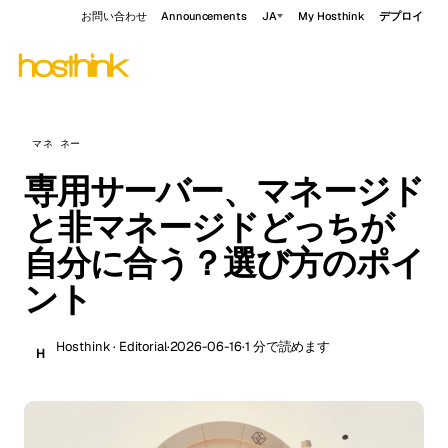
お問い合わせ
Announcements
JA
My Hosthink
デプロイ
マネ ネー
専用サーバー、マネージド
と非マネージドどっちが
自分に合う？選び方のポイ
ント
Hosthink · Editorial
·
2026-06-16
·
1 分で読めます
H