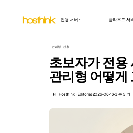
전용 서버
클라우드 서
APP HOSTING
아시아 서버 (15)
Amst
n8n 호
아프리카 서버 (2)
관리형 전용
Brus
관리형 n
웹훅, AP
초보자가 전용 
유럽 서버 (32)
Burs
OpenC
남미 서버 (4)
내부 앱과
관리형 어떻게
Dubli
면입니다.
북미 서버 (16)
Istan
Uptim
오세아니아 서버 (2)
가동 시간 
H
Hosthink · Editorial
·
2026-06-16
·
3 분 읽기
Lisb
지입니다.
Manc
Novi 
Prag