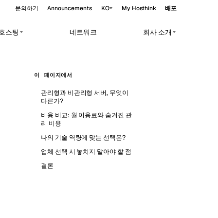
문의하기
Announcements
KO
My Hosthink
배포
앱 호스팅
네트워크
회사 소개
Belgrade
세르비아
이 페이지에서
Budapest
헝가리
oads.
관리형과 비관리형 서버, 무엇이
Copenhagen
덴마크
다른가?
비용 비교: 월 이용료와 숨겨진 관
Helsinki
핀란드
리 비용
Kyiv
우크라이나
나의 기술 역량에 맞는 선택은?
업체 선택 시 놓치지 말아야 할 점
Madrid
스페인
결론
Moscow
러시아
Paris
프랑스
Sofia
불가리아