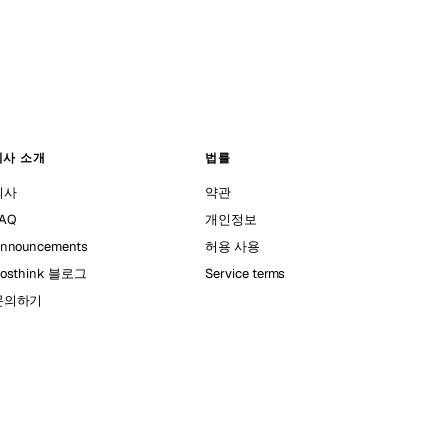
회사 소개
법률
회사
약관
AQ
개인정보
nnouncements
허용 사용
osthink 블로그
Service terms
문의하기