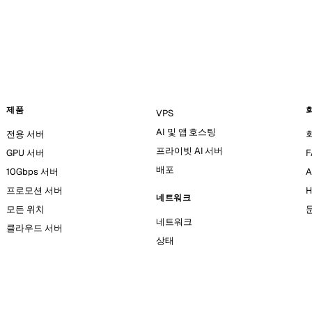
제품
VPS
AI 및 앱 호스팅
전용 서버
프라이빗 AI 서버
GPU 서버
F
배포
10Gbps 서버
A
프로모션 서버
H
네트워크
모든 위치
네트워크
클라우드 서버
상태