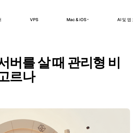
버
VPS
Mac & iOS
AI 및 
프라이빗 AI 서버
erdam
Barcelona
네덜란드
스페인
스티드
프라이빗 AI 서버
sels
Bucharest
벨기에
루마니아
8n 작업 공간에서 워크플로 자동화,
Dedicated infrastructure for private AI workl
I 통합을 제공합니다.
서버를 살 때 관리형 비
a
Chisinau
Ollama 전용 GPU 서버
터키
몰도바
law 호스티드
로컬 전용 추론
 서비스 운영을 위한 호스팅 제어 평
 고르나
n
Frankfurt
아일랜드
독일
DeepSeek 전용 GPU 서버
추론 워크로드
bul
Keflavik
터키
아이슬란드
e Kuma 호스티드
점검, SSL 모니터링, 알림, 상태 페이
GPU AI 서버
on
London
포르투갈
영국
전용 GPU 인프라
전용 LLM 서버
hester
Milan
영국
이탈리아
셀프 호스팅 AI 스택
Travnik
Oslo
보스니아 헤르체고비나
노르웨이
ue
Siauliai
체코
리투아니아