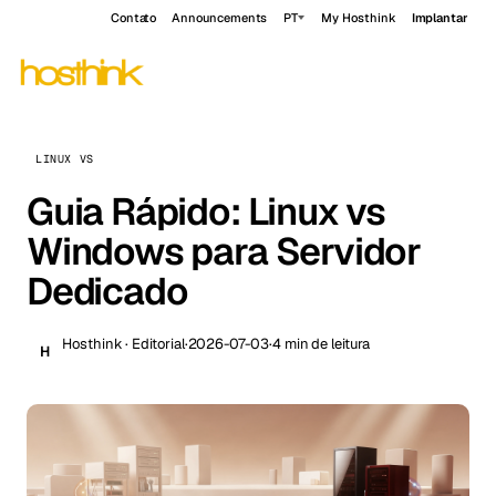
Contato
Announcements
PT
My Hosthink
Implantar
LINUX VS
Guia Rápido: Linux vs
Windows para Servidor
Dedicado
Hosthink · Editorial
·
2026-07-03
·
4 min de leitura
H