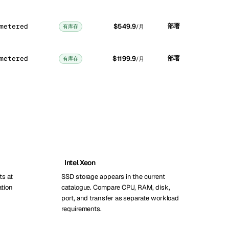
metered
$549.9
部署
有库存
/月
metered
$1199.9
部署
有库存
/月
Intel Xeon
ts at
SSD storage appears in the current
ation
catalogue. Compare CPU, RAM, disk,
port, and transfer as separate workload
requirements.