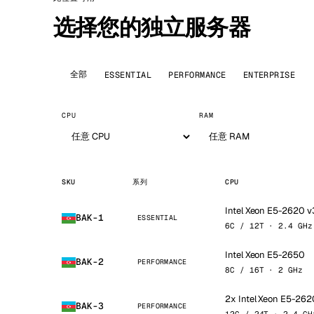
选择您的独立服务器
全部
ESSENTIAL
PERFORMANCE
ENTERPRISE
CPU
RAM
SKU
系列
CPU
Intel Xeon E5-2620 v
BAK-1
ESSENTIAL
6C / 12T · 2.4 GHz
Intel Xeon E5-2650
BAK-2
PERFORMANCE
8C / 16T · 2 GHz
2x Intel Xeon E5-262
BAK-3
PERFORMANCE