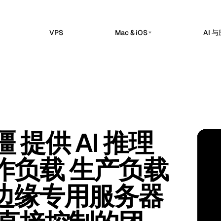
VPS
Mac & iOS
AI 
私有 AI 服务器
erdam
Barcelona
荷兰
西班牙
托管版
私有 AI 服务器
sels
Bucharest
比利时
罗马尼亚
的 n8n 工作区中实现工作流自动化、
Dedicated infrastructure for private AI wo
ok 和 API 集成。
a
Chisinau
Ollama 专用 GPU 服务器
土耳其
摩尔多瓦
Claw 托管版
私有本地推理
部应用和服务运营的托管控制平面。
n
Frankfurt
爱尔兰
德国
DeepSeek 专用 GPU 服务器
疆 提供 AI 推理
me Kuma 托管版
推理工作负载
bul
Keflavik
土耳其
冰岛
AZ · 
检查、SSL 监控、告警和状态页面。
GPU AI 服务器
on
London
作负载 生产负载
葡萄牙
英国
专用 GPU 基础设施
专用 LLM 服务器
hester
Milan
英国
意大利
边缘专用服务器
Self-hosted AI 堆栈
Travnik
Oslo
波斯尼亚和黑塞哥维那
挪威
ue
Siauliai
捷克
立陶宛