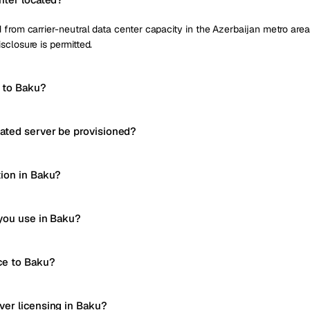
from carrier-neutral data center capacity in the Azerbaijan metro area, 
sclosure is permitted.
y to Baku?
ated server be provisioned?
ion in Baku?
you use in Baku?
ce to Baku?
er licensing in Baku?