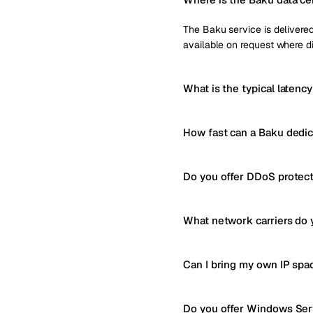
The Baku service is delivered 
available on request where di
What is the typical latenc
How fast can a Baku dedic
Do you offer DDoS protect
What network carriers do 
Can I bring my own IP spa
Do you offer Windows Serv