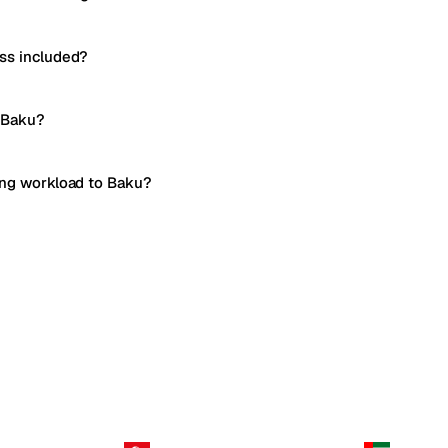
ss included?
r Baku?
ing workload to Baku?