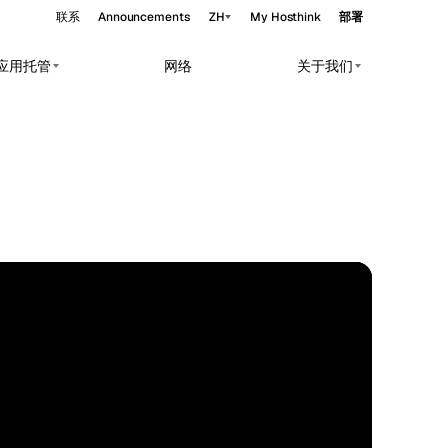
联系
Announcements
ZH
My Hosthink
部署
与应用托管
网络
关于我们
Belgrade
塞尔维亚
Budapest
匈牙利
rkloads.
Copenhagen
丹麦
Helsinki
芬兰
Kyiv
乌克兰
EDGE
40.41°N 49.87°E
Madrid
西班牙
Moscow
俄罗斯
Paris
法国
Sofia
保加利亚