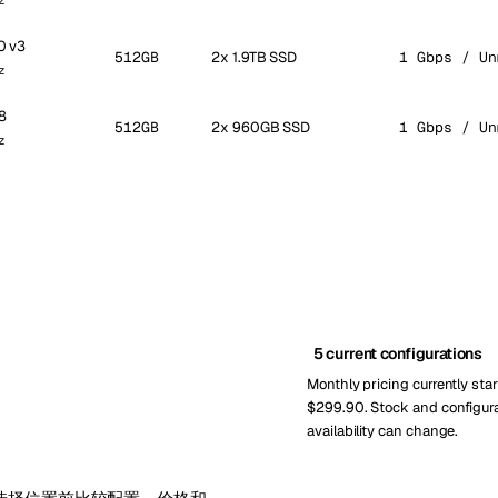
z
0 v3
512GB
2x 1.9TB SSD
1 Gbps / Un
z
8
512GB
2x 960GB SSD
1 Gbps / Un
z
5 current configurations
Monthly pricing currently star
$299.90. Stock and configur
availability can change.