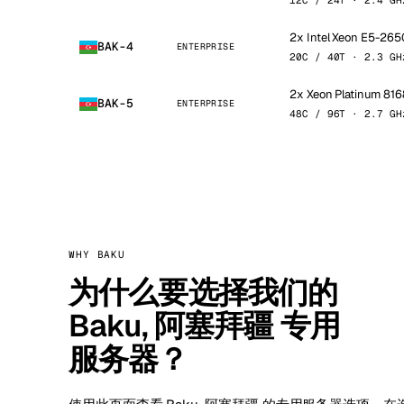
12C / 24T · 2.4 GH
2x Intel Xeon E5-265
BAK-4
ENTERPRISE
20C / 40T · 2.3 GH
2x Xeon Platinum 816
BAK-5
ENTERPRISE
48C / 96T · 2.7 GH
WHY BAKU
为什么要选择我们的
Baku, 阿塞拜疆 专用
服务器？