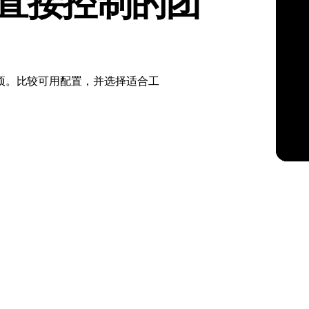
要直接控制的团
kholm
Tallinn
瑞典
爱沙尼亚
aw
Zurich
波兰
瑞士
服务器选项。比较可用配置，并选择适合工