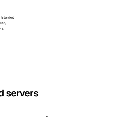
Istanbul,
ute,
rs.
d servers