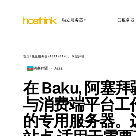
独立服务器
云服务器
APP HOSTING
亚洲 服务器 (15)
Amst
n8n 
非洲 服务器 (2)
Brus
在托管
Webho
首页
/
独立服务器
/
ASIA
/
BAKU, 阿塞拜疆
欧洲 服务器 (32)
Burs
Open
阿塞拜疆 · Asia
南美 服务器 (4)
面向内
Dubli
北美 服务器 (16)
在 Baku, 阿塞拜
Upti
Istan
在线率
大洋洲 服务器 (2)
Lisb
与消费端平台工
Manc
的专用服务器。
Novi 
Prag