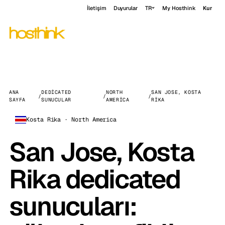
İletişim
Duyurular
TR
My Hosthink
Kur
ANA
DEDICATED
NORTH
SAN JOSE, KOSTA
/
/
/
SAYFA
SUNUCULAR
AMERICA
RIKA
Kosta Rika · North America
San Jose, Kosta
Rika dedicated
sunucuları: