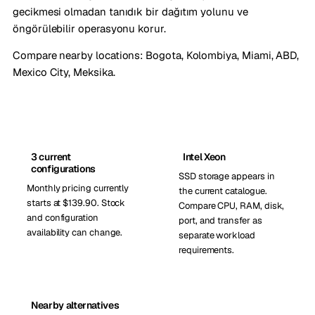
gecikmesi olmadan tanıdık bir dağıtım yolunu ve
öngörülebilir operasyonu korur.
Compare nearby locations:
Bogota, Kolombiya
,
Miami, ABD
,
Mexico City, Meksika
.
3 current
Intel Xeon
configurations
SSD storage appears in
Monthly pricing currently
the current catalogue.
starts at $139.90. Stock
Compare CPU, RAM, disk,
and configuration
port, and transfer as
availability can change.
separate workload
requirements.
Nearby alternatives