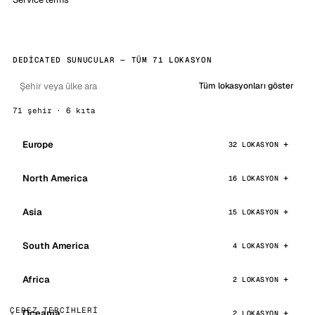
DEDICATED SUNUCULAR — TÜM 71 LOKASYON
Tüm lokasyonları göster
71 şehir · 6 kıta
Europe
32 LOKASYON
North America
16 LOKASYON
Asia
15 LOKASYON
South America
4 LOKASYON
Africa
2 LOKASYON
ÇEREZ TERCIHLERI
Oceania
2 LOKASYON