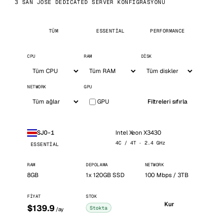
3 SAN JOSE DEDICATED SERVER KONFIGRASYONU
TÜM
ESSENTIAL
PERFORMANCE
CPU
RAM
DISK
NETWORK
GPU
GPU
Filtreleri sıfırla
Intel Xeon X3430
SJO-1
4C / 4T · 2.4 GHz
ESSENTIAL
RAM
DEPOLAMA
NETWORK
8GB
1x 120GB SSD
100 Mbps / 3TB
FIYAT
STOK
Kur
$139.9
Stokta
/ay