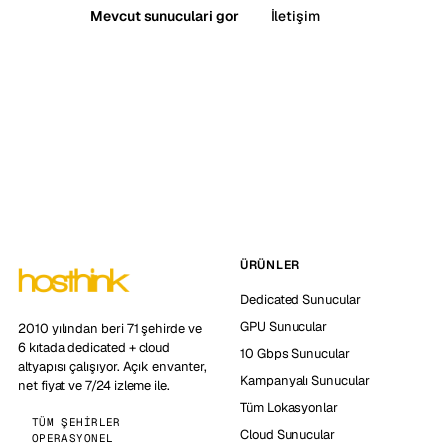
Mevcut sunuculari gor
İletişim
ÜRÜNLER
Dedicated Sunucular
GPU Sunucular
2010 yılından beri 71 şehirde ve
6 kıtada dedicated + cloud
10 Gbps Sunucular
altyapısı çalışıyor. Açık envanter,
Kampanyalı Sunucular
net fiyat ve 7/24 izleme ile.
Tüm Lokasyonlar
TÜM ŞEHIRLER
Cloud Sunucular
OPERASYONEL