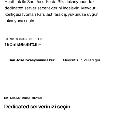
Hosthink ile San Jose, Kosta Rika lokasyonundaki
dedicated server seceneklerini inceleyin. Mevcut
konfigürasyonları karsilastirarak iş yükünuze uygun
lokasyonu seçin.
LOKASYON
UYGUNLUK
BÖLGE
160ms
99.99%
III+
San Jose lokasyonunda kur
Mevcut sunucuları gör
BU LOKASYONDA MEVCUT
Dedicated serverinizi seçin