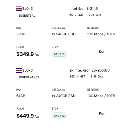
Intel Xeon E-2146
SJO-2
6C / 12T · 3.5 GHz
ESSENTIAL
RAM
DEPOLAMA
NETWORK
32GB
1x 240GB SSD
100 Mbps / 10TB
FIYAT
STOK
Kur
$349.9
Stokta
/ay
2x Intel Xeon E5-2680v3
SJO-3
24C / 48T · 2.5 GHz
PERFORMANCE
RAM
DEPOLAMA
NETWORK
64GB
1x 240GB SSD
100 Mbps / 10TB
FIYAT
STOK
Kur
$449.9
Stokta
/ay