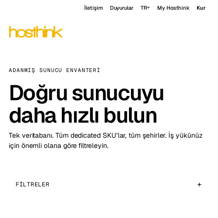
İletişim
Duyurular
TR
My Hosthink
Kur
ADANMIŞ SUNUCU ENVANTERI
Doğru sunucuyu
daha hızlı bulun
Tek veritabanı. Tüm dedicated SKU’lar, tüm şehirler. İş yükünüz
için önemli olana göre filtreleyin.
FILTRELER