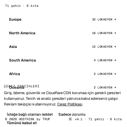
71 şehir · 6 kıta
Europe
32 LOKASYON
North America
16 LOKASYON
Asia
15 LOKASYON
South America
4 LOKASYON
Africa
2 LOKASYON
ÇEREZ TERCIHLERI
Oceania
2 LOKASYON
Giriş, ödeme, güvenlik ve Cloudflare CDN koruması için gerekli çerezleri
kullanıyoruz. Tercih ve analiz çerezleri yalnızca kabul ederseniz çalışır.
Reklam takipçisi kullanmıyoruz.
Çerez Politikası
.
İsteğe bağlı olanları reddet
Sadece zorunlu
© 2026 HOSTHINK by
TRUP
v4.1 · 71 şehir · 6 kıta
Tümünü kabul et