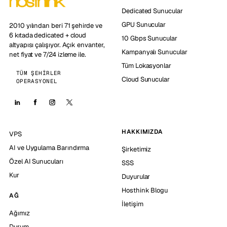
Dedicated Sunucular
GPU Sunucular
2010 yılından beri 71 şehirde ve
6 kıtada dedicated + cloud
10 Gbps Sunucular
altyapısı çalışıyor. Açık envanter,
Kampanyalı Sunucular
net fiyat ve 7/24 izleme ile.
Tüm Lokasyonlar
TÜM ŞEHIRLER
Cloud Sunucular
OPERASYONEL
HAKKIMIZDA
VPS
AI ve Uygulama Barındırma
Şirketimiz
Özel AI Sunucuları
SSS
Kur
Duyurular
Hosthink Blogu
AĞ
İletişim
Ağımız
Durum