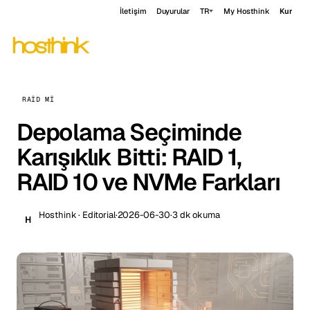
İletişim
Duyurular
TR
My Hosthink
Kur
RAID MI
Depolama Seçiminde
Karışıklık Bitti: RAID 1,
RAID 10 ve NVMe Farkları
Hosthink · Editorial
·
2026-06-30
·
3 dk okuma
H