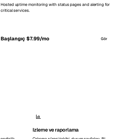
Hosted uptime monitoring with status pages and alerting for
critical services.
Başlangıç $7.99/mo
Gör
Izleme ve raporlama
hendislik
Çalışma süresi takibi, durum sayfaları, BI