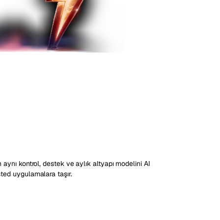
Vienna
Avusturya
n aynı kontrol, destek ve aylık altyapı modelini AI
sted uygulamalara taşır.