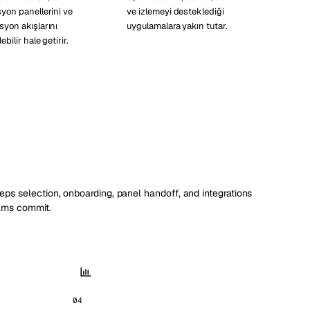
yon panellerini ve
ve izlemeyi desteklediği
yon akışlarını
uygulamalara yakın tutar.
ebilir hale getirir.
ps selection, onboarding, panel handoff, and integrations
ams commit.
04