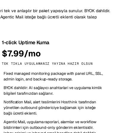
i tek ve anlaşılır bir paket yapısıyla sunulur. BYOK dahildir.
entic Mail isteğe bağlı ücretli eklenti olarak talep
1-click Uptime Kuma
$7.99/mo
TEK TIKLA UYGULAMANIZ YAYINA HAZIR OLSUN
Fixed managed monitoring package with panel URL, SSL,
admin login, and backup-ready storage.
BYOK dahildir: AI sağlayıcı anahtarlari ve uygulama kimlik
bilgileri tarafınızdan sağlanır.
Notification Mail, alert teslimlerini Hosthink tarafından
yönetilen outbound göndericiye bağlamak için isteğe
bağlı ücretli eklenti.
Agentic Mail, uygulama raporlari, alarmlar ve workflow
bildirimleri için outbound-only gönderim eklentisidir.