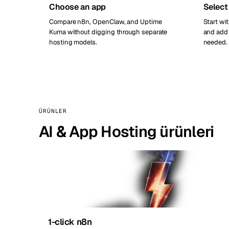
Choose an app
Select
Compare n8n, OpenClaw, and Uptime
Start wi
Kuma without digging through separate
and add 
hosting models.
needed.
ÜRÜNLER
AI & App Hosting ürünleri
1-click n8n