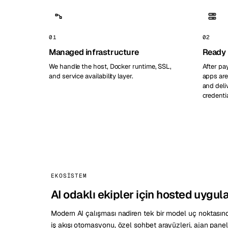
01
02
Managed infrastructure
Ready 
We handle the host, Docker runtime, SSL,
After pa
and service availability layer.
apps are
and deli
credentia
EKOSISTEM
AI odaklı ekipler için hosted uygu
Modern AI çalışması nadiren tek bir model uç noktasından
iş akışı otomasyonu, özel sohbet arayüzleri, ajan pane