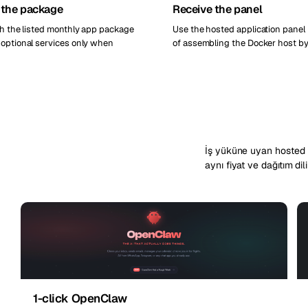
 the package
Receive the panel
th the listed monthly app package
Use the hosted application panel
optional services only when
of assembling the Docker host b
İş yüküne uyan hosted ü
aynı fiyat ve dağıtım dili
1-click OpenClaw