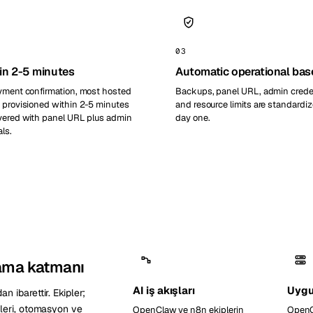
03
in 2-5 minutes
Automatic operational bas
yment confirmation, most hosted
Backups, panel URL, admin creden
 provisioned within 2-5 minutes
and resource limits are standardi
vered with panel URL plus admin
day one.
ls.
lama katmanı
AI iş akışları
Uygu
 ibarettir. Ekipler;
lleri, otomasyon ve
OpenClaw ve n8n ekiplerin
OpenC