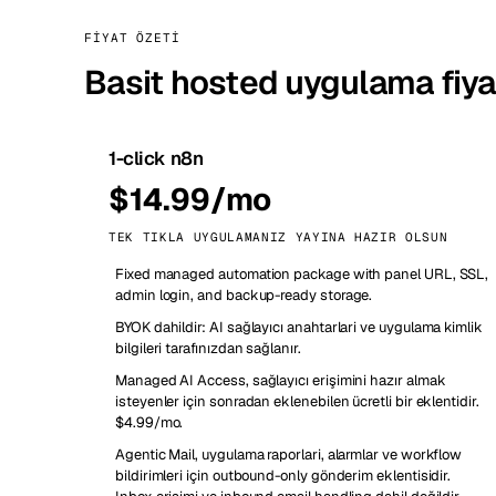
FIYAT ÖZETI
Basit hosted uygulama fiyat
1-click n8n
$14.99/mo
TEK TIKLA UYGULAMANIZ YAYINA HAZIR OLSUN
Fixed managed automation package with panel URL, SSL,
admin login, and backup-ready storage.
BYOK dahildir: AI sağlayıcı anahtarlari ve uygulama kimlik
bilgileri tarafınızdan sağlanır.
Managed AI Access, sağlayıcı erişimini hazır almak
isteyenler için sonradan eklenebilen ücretli bir eklentidir.
$4.99/mo.
Agentic Mail, uygulama raporlari, alarmlar ve workflow
bildirimleri için outbound-only gönderim eklentisidir.