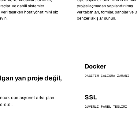
açları ve dahili sistemler
projesi açmadan yapılandırılmış
 veri taşırken host yönetimini siz
veritabanları, formlar, panolar ve
yin.
benzeri akışlar sunun.
Docker
lgan yan proje değil,
DAĞITIM ÇALIŞMA ZAMANI
SSL
 ancak operasyonel arka plan
ürütür.
GÜVENLI PANEL TESLIMI