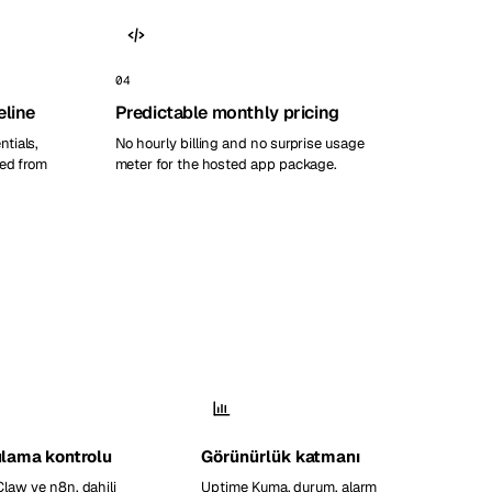
04
eline
Predictable monthly pricing
tials,
No hourly billing and no surprise usage
zed from
meter for the hosted app package.
lama kontrolu
Görünürlük katmanı
law ve n8n, dahili
Uptime Kuma, durum, alarm