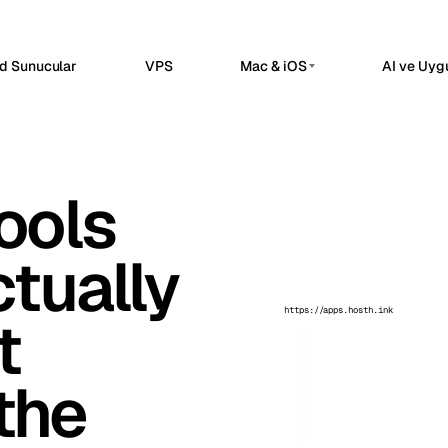
d Sunucular
VPS
Mac & iOS
AI ve Uyg
 HOSTING
ÖZEL AI SUNUCULARI
erdam
Barcelona
Hollanda
İspanya
n8n Barındırılan
Özel AI Sunucuları
sels
Bucharest
Belçika
Romanya
Yönetilen n8n çalışma alanında iş akışı
Dedicated infrastructure for p
otomasyonu, webhook'lar ve API
ools
a
Chisinau
entegrasyonları.
Ollama GPU Sunucusu
Türkiye
Moldova
Özel lokal inference
OpenClaw Barındırılan
n
Frankfurt
İrlanda
Almanya
tually
Dahili uygulamalar ve servis operasyonları
DeepSeek GPU Sunucusu
için barındırılan bir kontrol düzlemi.
Yapay zeka akıl yürütme iş yükl
bul
Keflavik
Türkiye
İzlanda
Uptime Kuma Barındırılan
GPU AI Sunucusu
https://apps.hosth.ink
t
on
London
Erişilebilirlik kontrolleri, SSL izleme,
Portekiz
BK
Özel GPU altyapısı
alarmlar ve durum sayfaları.
Özel LLM Sunucusu
hester
Milan
BK
İtalya
Kendi AI yığını
the
Travnik
Oslo
Bosna-Hersek
Norveç
ue
Siauliai
Çekya
Litvanya