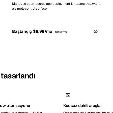
Managed open-source app deployment for teams that want
a simple control surface.
Başlangıç $9.99/mo
Gör
$14.99/mo
n tasarlandı
low otomasyonu
Kodsuz dahili araçlar
alarmlar, veritabanları, CRM'ler,
Operasyon ekiplerine özel bir mü