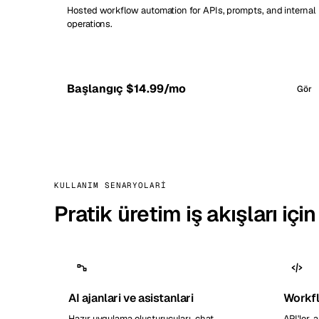
Hosted workflow automation for APIs, prompts, and internal
operations.
Başlangıç $14.99/mo
Gör
KULLANIM SENARYOLARI
Pratik üretim iş akışları içi
AI ajanlari ve asistanlari
Workf
Hazır uygulama oluşturucuları, chat
API'ler, 