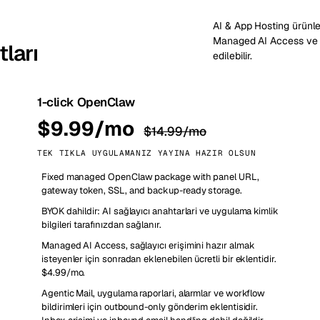
AI & App Hosting ürünler
Managed AI Access ve Ag
ları
edilebilir.
1-click OpenClaw
$9.99/mo
$14.99/mo
TEK TIKLA UYGULAMANIZ YAYINA HAZIR OLSUN
Fixed managed OpenClaw package with panel URL,
gateway token, SSL, and backup-ready storage.
BYOK dahildir: AI sağlayıcı anahtarlari ve uygulama kimlik
bilgileri tarafınızdan sağlanır.
Managed AI Access, sağlayıcı erişimini hazır almak
isteyenler için sonradan eklenebilen ücretli bir eklentidir.
$4.99/mo.
Agentic Mail, uygulama raporlari, alarmlar ve workflow
bildirimleri için outbound-only gönderim eklentisidir.