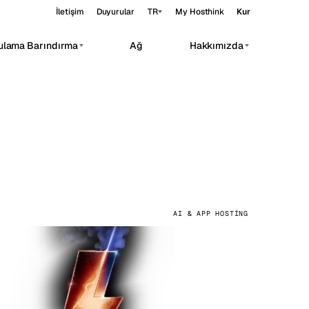
İletişim
Duyurular
TR
My Hosthink
Kur
ulama Barındırma
Ağ
Hakkımızda
Belgrade
Sırbistan
Budapest
Macaristan
rivate AI workloads.
Copenhagen
Danimarka
Helsinki
Finlandiya
eri
Kyiv
Ukrayna
AI & APP HOSTING
Madrid
İspanya
Moscow
Rusya
Paris
Fransa
Sofia
Bulgaristan