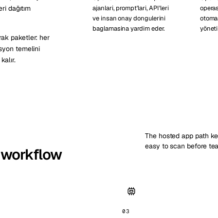
ri dağıtım
ajanlari, prompt'lari, API'leri
operas
ve insan onay dongulerini
otomas
baglamasina yardim eder.
yönetil
ak paketler: her
syon temelini
kalır.
The hosted app path kee
easy to scan before te
 workflow
03