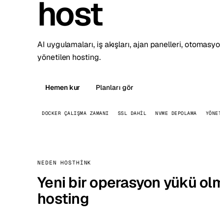
host
Stoc
Wars
AI uygulamaları, iş akışları, ajan panelleri, otomasy
yönetilen hosting.
Hemen kur
Planları gör
DOCKER ÇALIŞMA ZAMANI
SSL DAHIL
NVME DEPOLAMA
YÖNE
NEDEN HOSTHINK
Yeni bir operasyon yükü ol
hosting