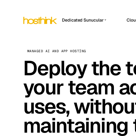
Dedicated Sunucular
Clou
APP
Asya Sunucular (15)
Amst
Afrika Sunucular (2)
Brus
MANAGED AI AND APP HOSTING
Deploy the t
Avrupa Sunucular (32)
Burs
Güney Amerika Sunucular
Dubli
(4)
your team ac
Istan
Kuzey Amerika Sunucular
(16)
uses, withou
Lisb
Okyanusya Sunucular (2)
Manc
maintaining 
Novi 
Prag