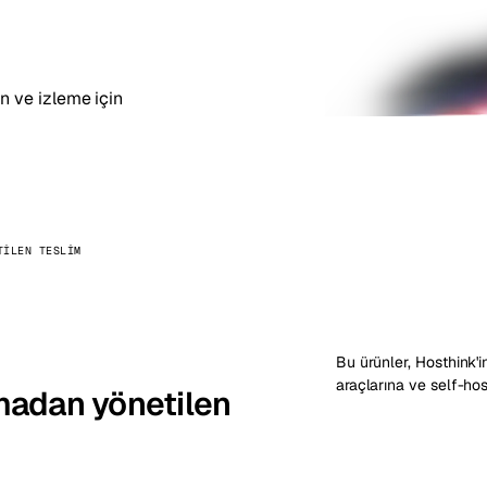
kholm
Tallinn
İsveç
Estonya
aw
Zurich
Polonya
İsviçre
on ve izleme için
TILEN TESLIM
Bu ürünler, Hosthink'i
araçlarına ve self-ho
madan yönetilen