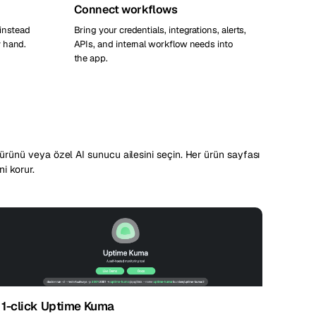
Connect workflows
 instead
Bring your credentials, integrations, alerts,
y hand.
APIs, and internal workflow needs into
the app.
rünü veya özel AI sunucu ailesini seçin. Her ürün sayfası
ni korur.
1-click Uptime Kuma