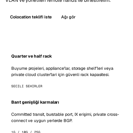
VLAN ve yönetilen remote hands ile birlestirelim.
Colocation teklifi iste
Ağı gör
Quarter ve half rack
Buyume projeleri, appliance'lar, storage shelf'leri veya
private cloud cluster'lari için güvenli rack kapasitesi.
SECILI SEHIRLER
Bant genişliği karmaları
Committed transit, burstable port, IX erişimi, private cross-
connect ve uygun yerlerde BGP.
1G / 10G / 25G