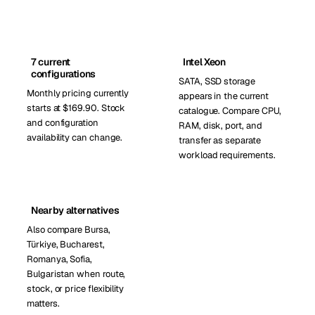
7 current
Intel Xeon
configurations
SATA, SSD storage
Monthly pricing currently
appears in the current
starts at $169.90. Stock
catalogue. Compare CPU,
and configuration
RAM, disk, port, and
availability can change.
transfer as separate
workload requirements.
Nearby alternatives
Also compare Bursa,
Türkiye, Bucharest,
Romanya, Sofia,
Bulgaristan when route,
stock, or price flexibility
matters.