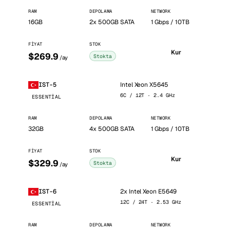
RAM
DEPOLAMA
NETWORK
16GB
2x 500GB SATA
1 Gbps / 10TB
FIYAT
STOK
Kur
$269.9
Stokta
/ay
Intel Xeon X5645
IST-5
6C / 12T · 2.4 GHz
ESSENTIAL
RAM
DEPOLAMA
NETWORK
32GB
4x 500GB SATA
1 Gbps / 10TB
FIYAT
STOK
Kur
$329.9
Stokta
/ay
2x Intel Xeon E5649
IST-6
12C / 24T · 2.53 GHz
ESSENTIAL
RAM
DEPOLAMA
NETWORK