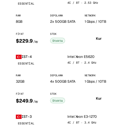
4C / 8T · 2.53 GHz
ESSENTIAL
RAM
DEPOLAMA
NETWORK
8GB
2x 500GB SATA
1 Gbps / 10TB
FIYAT
STOK
Kur
$229.9
Stokta
/ay
Intel Xeon E5620
IST-4
4C / 8T · 2.4 GHz
ESSENTIAL
RAM
DEPOLAMA
NETWORK
32GB
4x 500GB SATA
1 Gbps / 10TB
FIYAT
STOK
Kur
$249.9
Stokta
/ay
Intel Xeon E3-1270
IST-3
4C / 8T · 3.4 GHz
ESSENTIAL