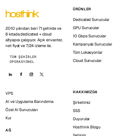
ÜRÜNLER
Dedicated Sunucular
GPU Sunucular
2010 yılından beri 71 şehirde ve
6 kıtada dedicated + cloud
10 Gbps Sunucular
altyapısı çalışıyor. Açık envanter,
Kampanyalı Sunucular
net fiyat ve 7/24 izleme ile.
Tüm Lokasyonlar
TÜM ŞEHIRLER
Cloud Sunucular
OPERASYONEL
HAKKIMIZDA
VPS
AI ve Uygulama Barındırma
Şirketimiz
Özel AI Sunucuları
SSS
Kur
Duyurular
Hosthink Blogu
AĞ
İletişim