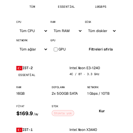
TÜM
ESSENTIAL
10GBPS
CPU
RAM
DISK
NETWORK
GPU
GPU
Filtreleri sıfırla
Intel Xeon E3-1240
IST-2
4C / 8T · 3.3 GHz
ESSENTIAL
RAM
DEPOLAMA
NETWORK
16GB
2x 500GB SATA
1 Gbps / 10TB
FIYAT
STOK
Kur
$169.9
Stokta yok
/ay
Intel Xeon X3440
IST-1