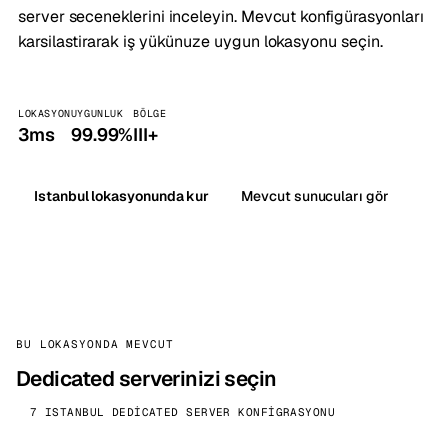
server seceneklerini inceleyin. Mevcut konfigürasyonları
karsilastirarak iş yükünuze uygun lokasyonu seçin.
LOKASYON
UYGUNLUK
BÖLGE
3ms
99.99%
III+
Istanbul lokasyonunda kur
Mevcut sunucuları gör
BU LOKASYONDA MEVCUT
Dedicated serverinizi seçin
7 ISTANBUL DEDICATED SERVER KONFIGRASYONU