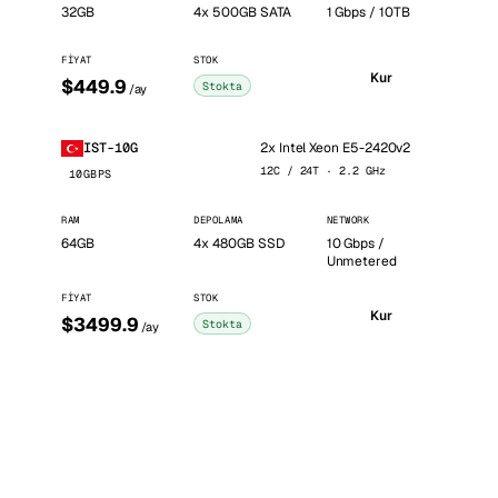
32GB
4x 500GB SATA
1 Gbps / 10TB
FIYAT
STOK
Kur
$449.9
Stokta
/ay
2x Intel Xeon E5-2420v2
IST-10G
12C / 24T · 2.2 GHz
10GBPS
RAM
DEPOLAMA
NETWORK
64GB
4x 480GB SSD
10 Gbps /
Unmetered
FIYAT
STOK
Kur
$3499.9
Stokta
/ay