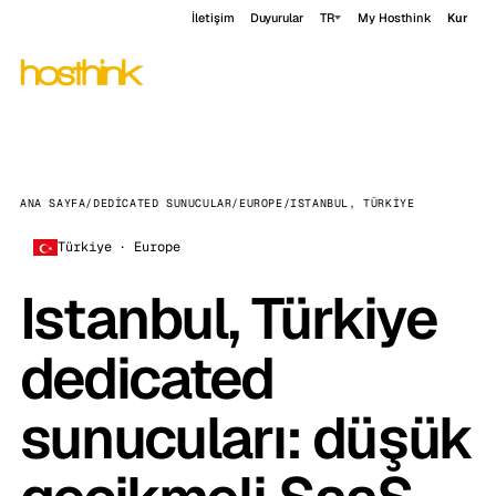
İletişim
Duyurular
TR
My Hosthink
Kur
ANA SAYFA
/
DEDICATED SUNUCULAR
/
EUROPE
/
ISTANBUL, TÜRKIYE
Türkiye · Europe
Istanbul, Türkiye
dedicated
sunucuları: düşük