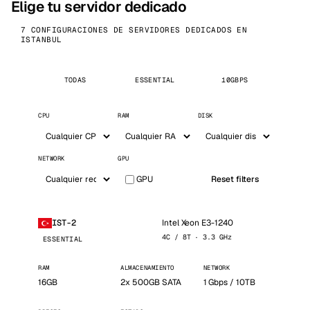
Elige tu servidor dedicado
7 CONFIGURACIONES DE SERVIDORES DEDICADOS EN
ISTANBUL
TODAS
ESSENTIAL
10GBPS
CPU
RAM
DISK
NETWORK
GPU
GPU
Reset filters
Intel Xeon E3-1240
IST-2
4C / 8T · 3.3 GHz
ESSENTIAL
RAM
ALMACENAMIENTO
NETWORK
16GB
2x 500GB SATA
1 Gbps / 10TB