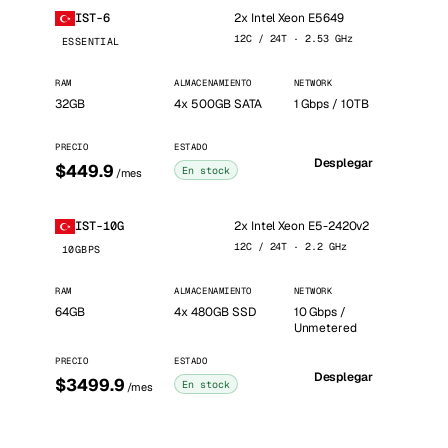
2x Intel Xeon E5649
IST-6
12C / 24T · 2.53 GHz
ESSENTIAL
RAM
ALMACENAMIENTO
NETWORK
32GB
4x 500GB SATA
1 Gbps / 10TB
PRECIO
ESTADO
Desplegar
$449.9
En stock
/mes
2x Intel Xeon E5-2420v2
IST-10G
12C / 24T · 2.2 GHz
10GBPS
RAM
ALMACENAMIENTO
NETWORK
64GB
4x 480GB SSD
10 Gbps /
Unmetered
PRECIO
ESTADO
Desplegar
$3499.9
En stock
/mes