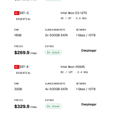
Intel Xeon E3-1270
IST-3
4C / 8T · 3.4 GHz
ESSENTIAL
RAM
ALMACENAMIENTO
NETWORK
16GB
2x 500GB SATA
1 Gbps / 10TB
PRECIO
ESTADO
Desplegar
$269.9
En stock
/mes
Intel Xeon X5645
IST-5
6C / 12T · 2.4 GHz
ESSENTIAL
RAM
ALMACENAMIENTO
NETWORK
32GB
4x 500GB SATA
1 Gbps / 10TB
PRECIO
ESTADO
Desplegar
$329.9
En stock
/mes