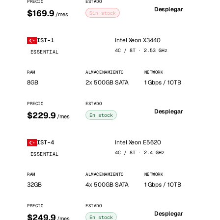
PRECIO
ESTADO
Desplegar
$169.9
Sin stock
/mes
Intel Xeon X3440
IST-1
4C / 8T · 2.53 GHz
ESSENTIAL
RAM
ALMACENAMIENTO
NETWORK
8GB
2x 500GB SATA
1 Gbps / 10TB
PRECIO
ESTADO
Desplegar
$229.9
En stock
/mes
Intel Xeon E5620
IST-4
4C / 8T · 2.4 GHz
ESSENTIAL
RAM
ALMACENAMIENTO
NETWORK
32GB
4x 500GB SATA
1 Gbps / 10TB
PRECIO
ESTADO
Desplegar
$249.9
En stock
/mes