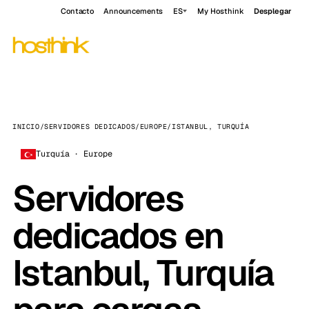
Contacto
Announcements
ES
My Hosthink
Desplegar
INICIO
/
SERVIDORES DEDICADOS
/
EUROPE
/
ISTANBUL, TURQUÍA
Turquía · Europe
Servidores
dedicados en
Istanbul, Turquía