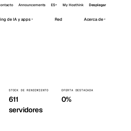
ontacto
Announcements
ES
My Hosthink
Desplegar
ing de IA y apps
Red
Acerca de
Belgrade
Serbia
Budapest
Hungría
vate AI workloads.
Copenhagen
Dinamarca
Helsinki
Finlandia
Kyiv
Ucrania
STOCK DE RENDIMIENTO
OFERTA DESTACADA
Madrid
España
611
0%
Moscow
Rusia
servidores
Paris
Francia
Sofia
Bulgaria