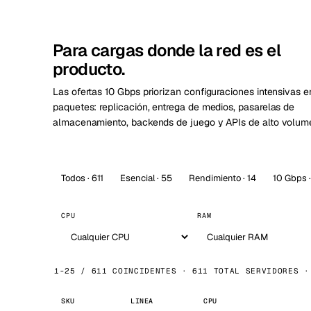
Stoc
Wars
Para cargas donde la red es el
producto.
Las ofertas 10 Gbps priorizan configuraciones intensivas e
paquetes: replicación, entrega de medios, pasarelas de
almacenamiento, backends de juego y APIs de alto volum
Todos · 611
Esencial · 55
Rendimiento · 14
10 Gbps 
CPU
RAM
1-25 / 611 COINCIDENTES · 611 TOTAL SERVIDORES ·
SKU
LINEA
CPU