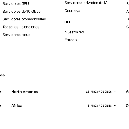
Servidores privados de IA
Servidores GPU
F
Desplegar
Servidores de 10 Gbps
A
Servidores promocionales
B
RED
Todas las ubicaciones
C
Nuestra red
Servidores cloud
Estado
nes
North America
A
16 UBICACIONES
Africa
O
2 UBICACIONES