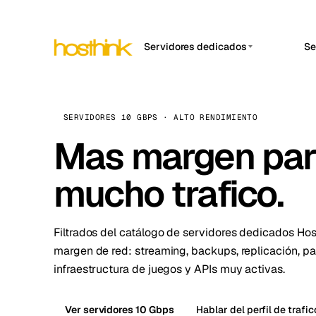
Servidores dedicados
Se
APP 
Asia Servidores (15)
Amst
África Servidores (2)
Brus
SERVIDORES 10 GBPS · ALTO RENDIMIENTO
Europa Servidores (32)
Mas margen par
Burs
Sudamérica Servidores (4)
Dubli
mucho trafico.
Norteamérica Servidores
Istan
(16)
Oceanía Servidores (2)
Lisb
Filtrados del catálogo de servidores dedicados Hos
margen de red: streaming, backups, replicación, p
Manc
infraestructura de juegos y APIs muy activas.
Novi 
Prag
Ver servidores 10 Gbps
Hablar del perfil de trafic