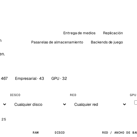
kholm
Tallinn
Suecia
Estonia
aw
Zurich
Polonia
Suiza
Entrega de medios
Replicación
n
Pasarelas de almacenamiento
Backends de juego
en.
· 467
Empresarial · 43
GPU · 32
DISCO
RED
GPU
 25
RAM
DISCO
RED / ANCHO DE BA