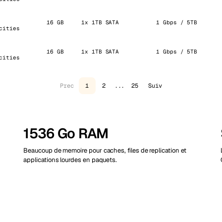
16 GB
1x 1TB SATA
1 Gbps / 5TB
cities
16 GB
1x 1TB SATA
1 Gbps / 5TB
cities
Prec
1
2
...
25
Suiv
1536 Go RAM
Beaucoup de memoire pour caches, files de replication et
applications lourdes en paquets.