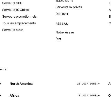
applications
Serveurs GPU
F
Serveurs IA privés
Serveurs 10 Gbit/s
A
Déployer
Serveurs promotionnels
B
Tous les emplacements
C
RÉSEAU
Serveurs cloud
Notre réseau
État
ments
North America
A
16 LOCATIONS
Africa
O
2 LOCATIONS