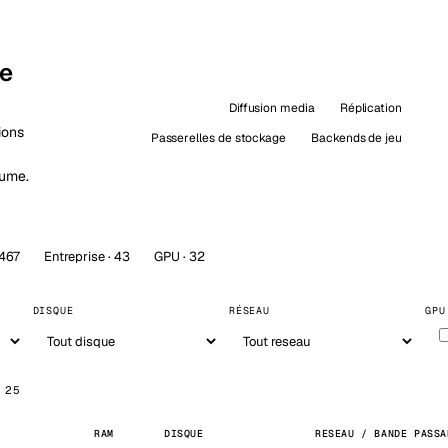
kholm
Tallinn
Suède
Estonie
aw
Zurich
le
Pologne
Suisse
Diffusion media
Réplication
ions
Passerelles de stockage
Backends de jeu
lume.
 467
Entreprise · 43
GPU · 32
DISQUE
RÉSEAU
GPU
 25
RAM
DISQUE
RESEAU / BANDE PASSA