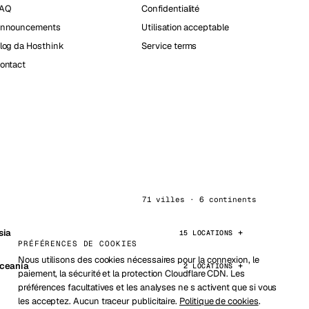
AQ
Confidentialité
nnouncements
Utilisation acceptable
log da Hosthink
Service terms
ontact
71 villes · 6 continents
sia
15 LOCATIONS
PRÉFÉRENCES DE COOKIES
Nous utilisons des cookies nécessaires pour la connexion, le
ceania
2 LOCATIONS
paiement, la sécurité et la protection Cloudflare CDN. Les
préférences facultatives et les analyses ne s activent que si vous
les acceptez. Aucun traceur publicitaire.
Politique de cookies
.