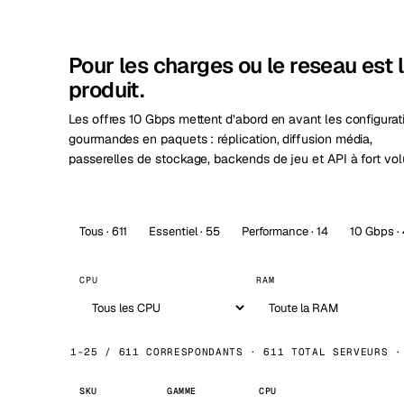
Stoc
Wars
Pour les charges ou le reseau est 
produit.
Les offres 10 Gbps mettent d’abord en avant les configurat
gourmandes en paquets : réplication, diffusion média,
passerelles de stockage, backends de jeu et API à fort vo
Tous · 611
Essentiel · 55
Performance · 14
10 Gbps ·
CPU
RAM
1-25 / 611 CORRESPONDANTS · 611 TOTAL SERVEURS ·
SKU
GAMME
CPU