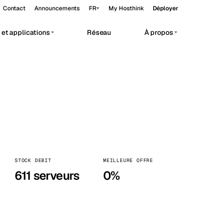
Contact
Announcements
FR
My Hosthink
Déployer
et applications
Réseau
À propos
Belgrade
Serbie
Budapest
Hongrie
vate AI workloads.
Copenhagen
Danemark
Helsinki
Finlande
Kyiv
Ukraine
Madrid
Espagne
STOCK DEBIT
MEILLEURE OFFRE
611 serveurs
0%
Moscow
Russie
Paris
France
Sofia
Bulgarie