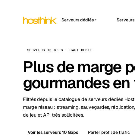
Serveurs dédiés
Serveurs
APP 
Asie Serveurs (15)
Amst
Afrique Serveurs (2)
Brus
SERVEURS 10 GBPS · HAUT DEBIT
Europe Serveurs (32)
Plus de marge p
Burs
Amérique du Sud Serveurs
Dubli
(4)
gourmandes en t
Istan
Amérique du Nord
Serveurs (16)
Lisb
Filtrés depuis le catalogue de serveurs dédiés Host
Océanie Serveurs (2)
marge réseau : streaming, sauvegardes, réplication,
Manc
de jeu et API très sollicitées.
Novi 
Prag
Voir les serveurs 10 Gbps
Parler profil de trafic