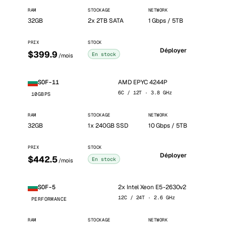
RAM
STOCKAGE
NETWORK
32GB
2x 2TB SATA
1 Gbps / 5TB
PRIX
STOCK
Déployer
$399.9
En stock
/mois
AMD EPYC 4244P
SOF-11
6C / 12T · 3.8 GHz
10GBPS
RAM
STOCKAGE
NETWORK
32GB
1x 240GB SSD
10 Gbps / 5TB
PRIX
STOCK
Déployer
$442.5
En stock
/mois
2x Intel Xeon E5-2630v2
SOF-5
12C / 24T · 2.6 GHz
PERFORMANCE
RAM
STOCKAGE
NETWORK