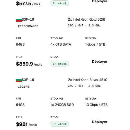
Déployer
$577.5
En stock
/mois
2x Intel Xeon Gold 5218
SOF-10
32C / 64T · 2.3 GHz
PERFORMANCE
RAM
STOCKAGE
NETWORK
64GB
4x 6TB SATA
1 Gbps / 5TB
PRIX
STOCK
Déployer
$859.9
En stock
/mois
2x Intel Xeon Silver 4510
SOF-16
24C / 48T · 2.4 GHz
10GBPS
RAM
STOCKAGE
NETWORK
64GB
1x 240GB SSD
10 Gbps / 5TB
PRIX
STOCK
Déployer
$981
En stock
/mois