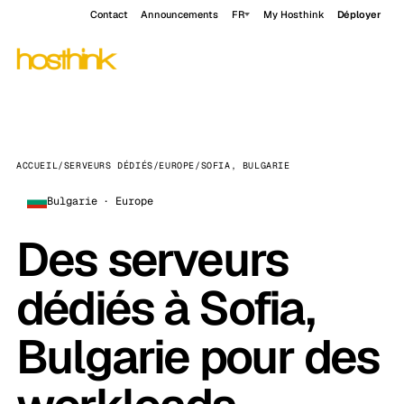
Contact
Announcements
FR
My Hosthink
Déployer
ACCUEIL
/
SERVEURS DÉDIÉS
/
EUROPE
/
SOFIA, BULGARIE
Bulgarie · Europe
Des serveurs
dédiés à Sofia,
Bulgarie pour des