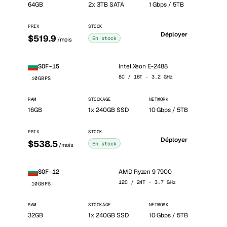
64GB
2x 3TB SATA
1 Gbps / 5TB
PRIX
STOCK
Déployer
$519.9
En stock
/mois
Intel Xeon E-2488
SOF-15
8C / 16T · 3.2 GHz
10GBPS
RAM
STOCKAGE
NETWORK
16GB
1x 240GB SSD
10 Gbps / 5TB
PRIX
STOCK
Déployer
$538.5
En stock
/mois
AMD Ryzen 9 7900
SOF-12
12C / 24T · 3.7 GHz
10GBPS
RAM
STOCKAGE
NETWORK
32GB
1x 240GB SSD
10 Gbps / 5TB