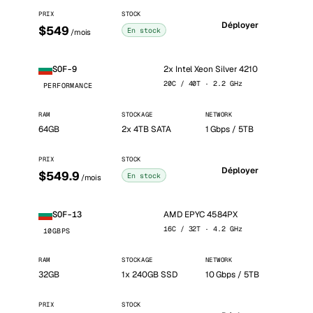
PRIX
STOCK
Déployer
$549
En stock
/mois
2x Intel Xeon Silver 4210
SOF-9
20C / 40T · 2.2 GHz
PERFORMANCE
RAM
STOCKAGE
NETWORK
64GB
2x 4TB SATA
1 Gbps / 5TB
PRIX
STOCK
Déployer
$549.9
En stock
/mois
AMD EPYC 4584PX
SOF-13
16C / 32T · 4.2 GHz
10GBPS
RAM
STOCKAGE
NETWORK
32GB
1x 240GB SSD
10 Gbps / 5TB
PRIX
STOCK