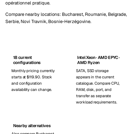
opérationnel pratique.
Compare nearby locations:
Bucharest, Roumanie
,
Belgrade,
Serbie
,
Novi Travnik, Bosnie-Herzégovine
.
18 current
Intel Xeon · AMD EPYC ·
configurations
AMD Ryzen
Monthly pricing currently
SATA, SSD storage
starts at $119.90. Stock
appears in the current
and configuration
catalogue. Compare CPU,
availability can change.
RAM, disk, port, and
transfer as separate
workload requirements.
Nearby alternatives
Also compare Bucharest,