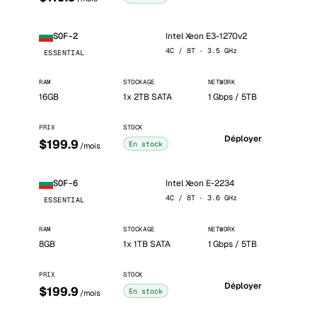
Intel Xeon E3-1270v2
SOF-2
4C / 8T · 3.5 GHz
ESSENTIAL
RAM
STOCKAGE
NETWORK
16GB
1x 2TB SATA
1 Gbps / 5TB
PRIX
STOCK
Déployer
$199.9
En stock
/mois
Intel Xeon E-2234
SOF-6
4C / 8T · 3.6 GHz
ESSENTIAL
RAM
STOCKAGE
NETWORK
8GB
1x 1TB SATA
1 Gbps / 5TB
PRIX
STOCK
Déployer
$199.9
En stock
/mois