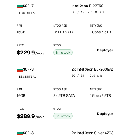
Intel Xeon E-2276G
SOF-7
6C / 12T · 3.8 GHz
ESSENTIAL
RAM
STOCKAGE
NETWORK
16GB
1x 1TB SATA
1 Gbps / 5TB
PRIX
STOCK
Déployer
$229.9
En stock
/mois
2x Intel Xeon E5-2609v2
SOF-3
8C / 8T · 2.5 GHz
ESSENTIAL
RAM
STOCKAGE
NETWORK
16GB
2x 2TB SATA
1 Gbps / 5TB
PRIX
STOCK
Déployer
$289.9
En stock
/mois
2x Intel Xeon Silver 4208
SOF-8