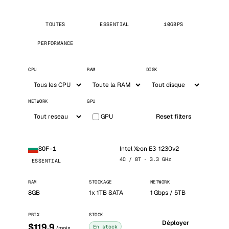
TOUTES
ESSENTIAL
10GBPS
PERFORMANCE
CPU
RAM
DISK
NETWORK
GPU
GPU
Reset filters
Intel Xeon E3-1230v2
SOF-1
4C / 8T · 3.3 GHz
ESSENTIAL
RAM
STOCKAGE
NETWORK
8GB
1x 1TB SATA
1 Gbps / 5TB
PRIX
STOCK
Déployer
$119.9
En stock
/mois