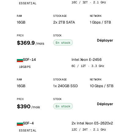
16C / 32T · 2.1 GHz
ESSENTIAL
RAM
STOCKAGE
NETWORK
16GB
2x 2TB SATA
1 Gbps / 5TB
PRIX
STOCK
Déployer
$369.9
En stock
/mois
Intel Xeon E-2456
SOF-14
6C / 12T · 3.3 GHz
10GBPS
RAM
STOCKAGE
NETWORK
16GB
1x 240GB SSD
10 Gbps / 5TB
PRIX
STOCK
Déployer
$390
En stock
/mois
2x Intel Xeon E5-2620v2
SOF-4
12C / 24T · 2.1 GHz
ESSENTIAL