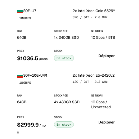
2x Intel Xeon Gold 6526Y
SOF-17
32C / 64T · 2.8 GHz
10GBPS
RAM
STOCKAGE
NETWORK
64GB
1x 240GB SSD
10 Gbps / 5TB
PRIX
STOCK
Déployer
$1036.5
En stock
/mois
2x Intel Xeon E5-2420v2
SOF-10G-UNM
12C / 24T · 2.2 GHz
10GBPS
RAM
STOCKAGE
NETWORK
64GB
4x 480GB SSD
10 Gbps /
Unmetered
PRIX
STOCK
Déployer
$2999.9
En stock
/moi
s