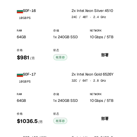
2x Intel Xeon Silver 4510
SOF-16
24C / 48T · 2.4 GHz
10GBPS
RAM
存储
NETWORK
64GB
1x 240GB SSD
10 Gbps / 5TB
价格
状态
部署
$981
有库存
/月
2x Intel Xeon Gold 6526Y
SOF-17
32C / 64T · 2.8 GHz
10GBPS
RAM
存储
NETWORK
64GB
1x 240GB SSD
10 Gbps / 5TB
价格
状态
部署
$1036.5
有库存
/月