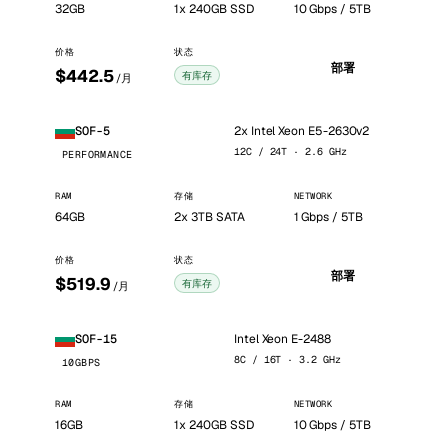
32GB
1x 240GB SSD
10 Gbps / 5TB
价格
状态
部署
$442.5
有库存
/月
2x Intel Xeon E5-2630v2
SOF-5
12C / 24T · 2.6 GHz
PERFORMANCE
RAM
存储
NETWORK
64GB
2x 3TB SATA
1 Gbps / 5TB
价格
状态
部署
$519.9
有库存
/月
Intel Xeon E-2488
SOF-15
8C / 16T · 3.2 GHz
10GBPS
RAM
存储
NETWORK
16GB
1x 240GB SSD
10 Gbps / 5TB