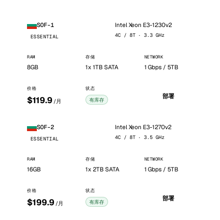
Intel Xeon E3-1230v2
SOF-1
4C / 8T · 3.3 GHz
ESSENTIAL
RAM
存储
NETWORK
8GB
1x 1TB SATA
1 Gbps / 5TB
价格
状态
部署
$119.9
有库存
/月
Intel Xeon E3-1270v2
SOF-2
4C / 8T · 3.5 GHz
ESSENTIAL
RAM
存储
NETWORK
16GB
1x 2TB SATA
1 Gbps / 5TB
价格
状态
部署
$199.9
有库存
/月