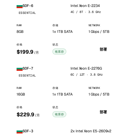
Intel Xeon E-2234
SOF-6
4C / 8T · 3.6 GHz
ESSENTIAL
RAM
存储
NETWORK
8GB
1x 1TB SATA
1 Gbps / 5TB
价格
状态
部署
$199.9
有库存
/月
Intel Xeon E-2276G
SOF-7
6C / 12T · 3.8 GHz
ESSENTIAL
RAM
存储
NETWORK
16GB
1x 1TB SATA
1 Gbps / 5TB
价格
状态
部署
$229.9
有库存
/月
2x Intel Xeon E5-2609v2
SOF-3