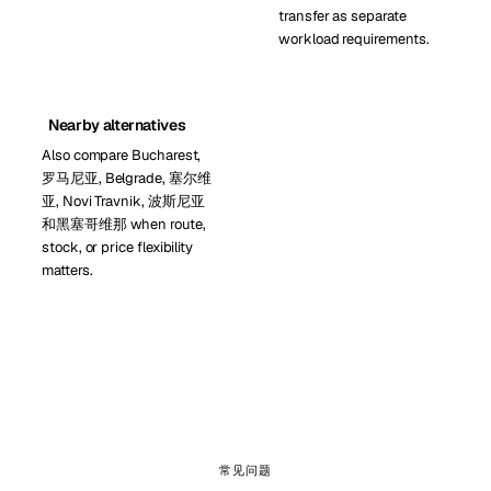
transfer as separate
workload requirements.
Nearby alternatives
Also compare Bucharest,
罗马尼亚, Belgrade, 塞尔维
亚, Novi Travnik, 波斯尼亚
和黑塞哥维那 when route,
stock, or price flexibility
matters.
常见问题