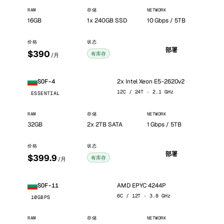
RAM
存储
NETWORK
16GB
1x 240GB SSD
10 Gbps / 5TB
价格
状态
部署
$390
有库存
/月
2x Intel Xeon E5-2620v2
SOF-4
12C / 24T · 2.1 GHz
ESSENTIAL
RAM
存储
NETWORK
32GB
2x 2TB SATA
1 Gbps / 5TB
价格
状态
部署
$399.9
有库存
/月
AMD EPYC 4244P
SOF-11
6C / 12T · 3.8 GHz
10GBPS
RAM
存储
NETWORK