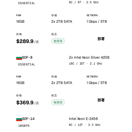
8C / 8T · 2.5 GHz
ESSENTIAL
RAM
存储
NETWORK
16GB
2x 2TB SATA
1 Gbps / 5TB
价格
状态
部署
$289.9
有库存
/月
2x Intel Xeon Silver 4208
SOF-8
16C / 32T · 2.1 GHz
ESSENTIAL
RAM
存储
NETWORK
16GB
2x 2TB SATA
1 Gbps / 5TB
价格
状态
部署
$369.9
有库存
/月
Intel Xeon E-2456
SOF-14
6C / 12T · 3.3 GHz
10GBPS