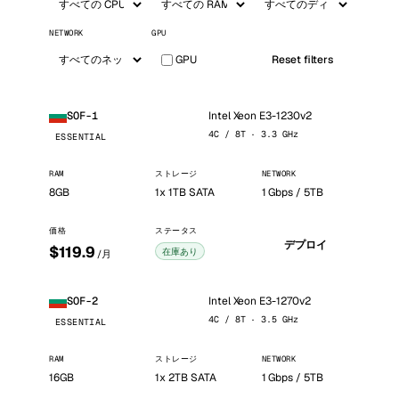
NETWORK
GPU
GPU
Reset filters
Intel Xeon E3-1230v2
SOF-1
4C / 8T · 3.3 GHz
ESSENTIAL
RAM
ストレージ
NETWORK
8GB
1x 1TB SATA
1 Gbps / 5TB
価格
ステータス
デプロイ
$119.9
在庫あり
/月
Intel Xeon E3-1270v2
SOF-2
4C / 8T · 3.5 GHz
ESSENTIAL
RAM
ストレージ
NETWORK
16GB
1x 2TB SATA
1 Gbps / 5TB