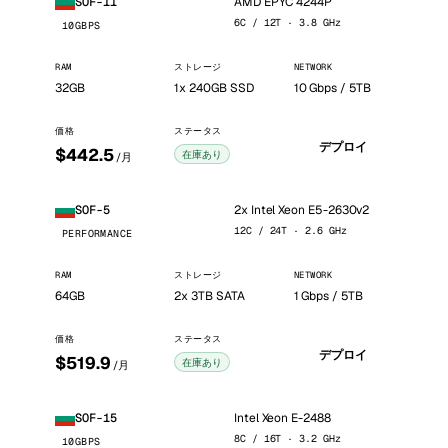
AMD EPYC 4244P
SOF-11
6C / 12T · 3.8 GHz
10GBPS
RAM
ストレージ
NETWORK
32GB
1x 240GB SSD
10 Gbps / 5TB
価格
ステータス
デプロイ
$442.5
在庫あり
/月
2x Intel Xeon E5-2630v2
SOF-5
12C / 24T · 2.6 GHz
PERFORMANCE
RAM
ストレージ
NETWORK
64GB
2x 3TB SATA
1 Gbps / 5TB
価格
ステータス
デプロイ
$519.9
在庫あり
/月
Intel Xeon E-2488
SOF-15
8C / 16T · 3.2 GHz
10GBPS