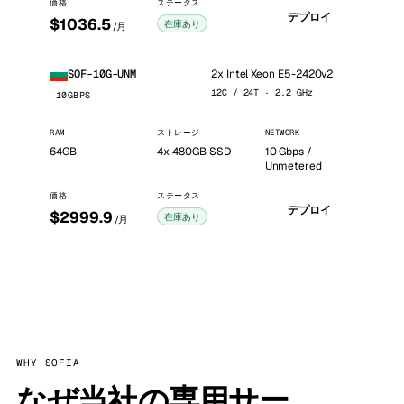
価格
ステータス
デプロイ
$1036.5
在庫あり
/月
2x Intel Xeon E5-2420v2
SOF-10G-UNM
12C / 24T · 2.2 GHz
10GBPS
RAM
ストレージ
NETWORK
64GB
4x 480GB SSD
10 Gbps /
Unmetered
価格
ステータス
デプロイ
$2999.9
在庫あり
/月
WHY SOFIA
なぜ当社の専用サー