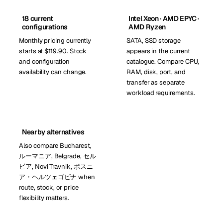
18 current
Intel Xeon · AMD EPYC ·
configurations
AMD Ryzen
Monthly pricing currently
SATA, SSD storage
starts at $119.90. Stock
appears in the current
and configuration
catalogue. Compare CPU,
availability can change.
RAM, disk, port, and
transfer as separate
workload requirements.
Nearby alternatives
Also compare Bucharest,
ルーマニア, Belgrade, セル
ビア, Novi Travnik, ボスニ
ア・ヘルツェゴビナ when
route, stock, or price
flexibility matters.