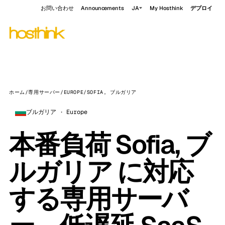
お問い合わせ
Announcements
JA
My Hosthink
デプロイ
ホーム
/
専用サーバー
/
EUROPE
/
SOFIA, ブルガリア
ブルガリア · Europe
本番負荷 Sofia, ブ
ルガリア に対応
する専用サーバ