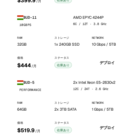
$399.9
在庫あり
/月
AMD EPYC 4244P
BUD-11
6C / 12T · 3.8 GHz
10GBPS
RAM
ストレージ
NETWORK
32GB
1x 240GB SSD
10 Gbps / 5TB
価格
ステータス
デプロイ
$444
在庫あり
/月
2x Intel Xeon E5-2630v2
BUD-5
12C / 24T · 2.6 GHz
PERFORMANCE
RAM
ストレージ
NETWORK
64GB
2x 3TB SATA
1 Gbps / 5TB
価格
ステータス
デプロイ
$519.9
在庫あり
/月