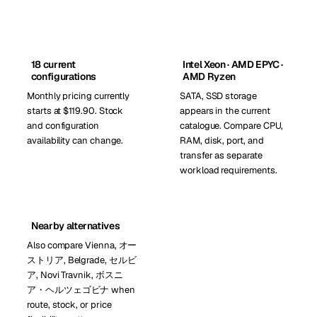
18 current
Intel Xeon · AMD EPYC ·
configurations
AMD Ryzen
Monthly pricing currently
SATA, SSD storage
starts at $119.90. Stock
appears in the current
and configuration
catalogue. Compare CPU,
availability can change.
RAM, disk, port, and
transfer as separate
workload requirements.
Nearby alternatives
Also compare Vienna, オー
ストリア, Belgrade, セルビ
ア, Novi Travnik, ボスニ
ア・ヘルツェゴビナ when
route, stock, or price