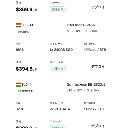
価格
ステータス
デプロイ
$369.9
在庫あり
/月
Intel Xeon E-2456
BUD-14
6C / 12T · 3.3 GHz
10GBPS
RAM
ストレージ
NETWORK
16GB
1x 240GB SSD
10 Gbps / 5TB
価格
ステータス
デプロイ
$394.5
在庫あり
/月
2x Intel Xeon E5-2620v2
BUD-4
12C / 24T · 2.1 GHz
ESSENTIAL
RAM
ストレージ
NETWORK
32GB
2x 2TB SATA
1 Gbps / 5TB
価格
ステータス
デプロイ