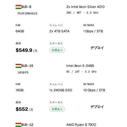
2x Intel Xeon Silver 4210
BUD-9
20C / 40T · 2.2 GHz
PERFORMANCE
RAM
ストレージ
NETWORK
64GB
2x 4TB SATA
1 Gbps / 5TB
価格
ステータス
デプロイ
$549.9
在庫あり
/月
Intel Xeon E-2488
BUD-15
8C / 16T · 3.2 GHz
10GBPS
RAM
ストレージ
NETWORK
16GB
1x 240GB SSD
10 Gbps / 5TB
価格
ステータス
デプロイ
$552
在庫あり
/月
AMD Ryzen 9 7900
BUD-12