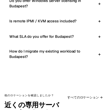
Do you offer Windows Server licensing in
Budapest?
Is remote IPMI / KVM access included?
What SLA do you offer for Budapest?
How do I migrate my existing workload to
Budapest?
他のロケーションを確認しましたか？
すべてのロケーション →
近くの専用サーバ