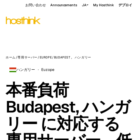
お問い合わせ
Announcements
JA
My Hosthink
デプロイ
ホーム
/
専用サーバー
/
EUROPE
/
BUDAPEST, ハンガリー
ハンガリー · Europe
本番負荷
Budapest, ハンガ
リー に対応する