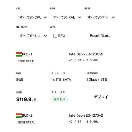
CPU
RAM
DISK
NETWORK
GPU
GPU
Reset filters
Intel Xeon E3-1230v2
BUD-1
4C / 8T · 3.3 GHz
ESSENTIAL
RAM
ストレージ
NETWORK
8GB
1x 1TB SATA
1 Gbps / 5TB
価格
ステータス
デプロイ
$119.9
在庫あり
/月
Intel Xeon E3-1270v2
BUD-2
4C / 8T · 3.5 GHz
ESSENTIAL