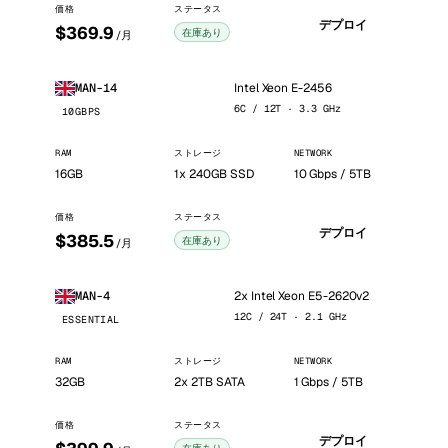
価格
ステータス
デプロイ
$369.9
在庫あり
/月
Intel Xeon E-2456
MAN-14
6C / 12T · 3.3 GHz
10GBPS
RAM
ストレージ
NETWORK
16GB
1x 240GB SSD
10 Gbps / 5TB
価格
ステータス
デプロイ
$385.5
在庫あり
/月
2x Intel Xeon E5-2620v2
MAN-4
12C / 24T · 2.1 GHz
ESSENTIAL
RAM
ストレージ
NETWORK
32GB
2x 2TB SATA
1 Gbps / 5TB
価格
ステータス
デプロイ