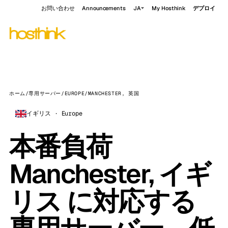
お問い合わせ
Announcements
JA
My Hosthink
デプロイ
ホーム
/
専用サーバー
/
EUROPE
/
MANCHESTER, 英国
イギリス · Europe
本番負荷
Manchester, イギ
リス に対応する