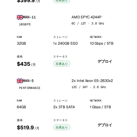
$399.9
在庫あり
/月
AMD EPYC 4244P
MAN-11
6C / 12T · 3.8 GHz
10GBPS
RAM
ストレージ
NETWORK
32GB
1x 240GB SSD
10 Gbps / 5TB
価格
ステータス
デプロイ
$435
在庫あり
/月
2x Intel Xeon E5-2630v2
MAN-5
12C / 24T · 2.6 GHz
PERFORMANCE
RAM
ストレージ
NETWORK
64GB
2x 3TB SATA
1 Gbps / 5TB
価格
ステータス
デプロイ
$519.9
在庫あり
/月