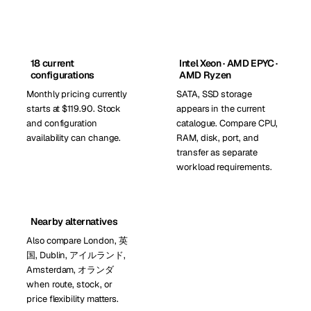
18 current
Intel Xeon · AMD EPYC ·
configurations
AMD Ryzen
Monthly pricing currently
SATA, SSD storage
starts at $119.90. Stock
appears in the current
and configuration
catalogue. Compare CPU,
availability can change.
RAM, disk, port, and
transfer as separate
workload requirements.
Nearby alternatives
Also compare London, 英
国, Dublin, アイルランド,
Amsterdam, オランダ
when route, stock, or
price flexibility matters.