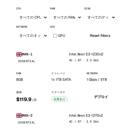
CPU
RAM
DISK
NETWORK
GPU
GPU
Reset filters
Intel Xeon E3-1230v2
MAN-1
4C / 8T · 3.3 GHz
ESSENTIAL
RAM
ストレージ
NETWORK
8GB
1x 1TB SATA
1 Gbps / 5TB
価格
ステータス
デプロイ
$119.9
在庫あり
/月
Intel Xeon E3-1270v2
MAN-2
4C / 8T · 3.5 GHz
ESSENTIAL