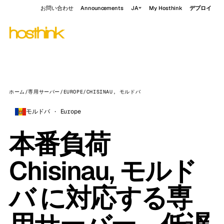
お問い合わせ
Announcements
JA
My Hosthink
デプロイ
ホーム
/
専用サーバー
/
EUROPE
/
CHISINAU, モルドバ
モルドバ · Europe
本番負荷
Chisinau, モルド
バ に対応する専