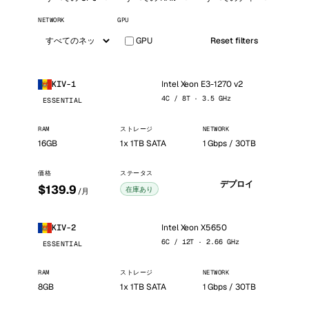
NETWORK
GPU
GPU
Reset filters
Intel Xeon E3-1270 v2
KIV-1
4C / 8T · 3.5 GHz
ESSENTIAL
RAM
ストレージ
NETWORK
16GB
1x 1TB SATA
1 Gbps / 30TB
価格
ステータス
デプロイ
$139.9
在庫あり
/月
Intel Xeon X5650
KIV-2
6C / 12T · 2.66 GHz
ESSENTIAL
RAM
ストレージ
NETWORK
8GB
1x 1TB SATA
1 Gbps / 30TB