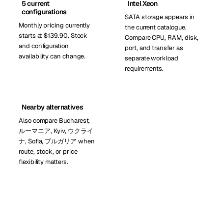
5 current
Intel Xeon
configurations
SATA storage appears in
Monthly pricing currently
the current catalogue.
starts at $139.90. Stock
Compare CPU, RAM, disk,
and configuration
port, and transfer as
availability can change.
separate workload
requirements.
Nearby alternatives
Also compare Bucharest,
ルーマニア, Kyiv, ウクライ
ナ, Sofia, ブルガリア when
route, stock, or price
flexibility matters.