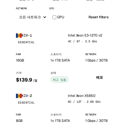
NETWORK
GPU
GPU
Reset filters
Intel Xeon E3-1270 v2
KIV-1
4C / 8T · 3.5 GHz
ESSENTIAL
RAM
스토리지
NETWORK
16GB
1x 1TB SATA
1 Gbps / 30TB
가격
상태
배포
$139.9
재고 있음
/월
Intel Xeon X5650
KIV-2
6C / 12T · 2.66 GHz
ESSENTIAL
RAM
스토리지
NETWORK
8GB
1x 1TB SATA
1 Gbps / 30TB