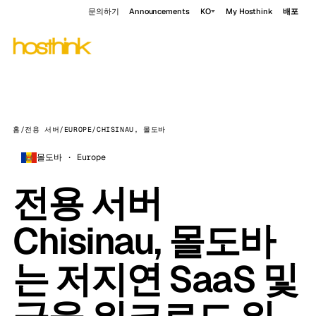
문의하기
Announcements
KO
My Hosthink
배포
홈
/
전용 서버
/
EUROPE
/
CHISINAU, 몰도바
몰도바 · Europe
전용 서버
Chisinau, 몰도바
는 저지연 SaaS 및