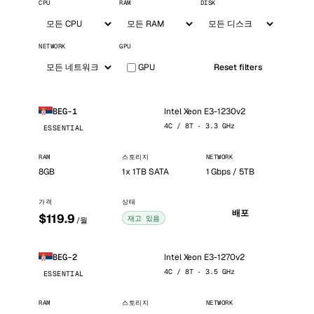
CPU
RAM
DISK
NETWORK
GPU
GPU
Reset filters
Intel Xeon E3-1230v2
BEG-1
4C / 8T · 3.3 GHz
ESSENTIAL
RAM
스토리지
NETWORK
8GB
1x 1TB SATA
1 Gbps / 5TB
가격
상태
배포
$119.9
재고 있음
/월
Intel Xeon E3-1270v2
BEG-2
4C / 8T · 3.5 GHz
ESSENTIAL
RAM
스토리지
NETWORK