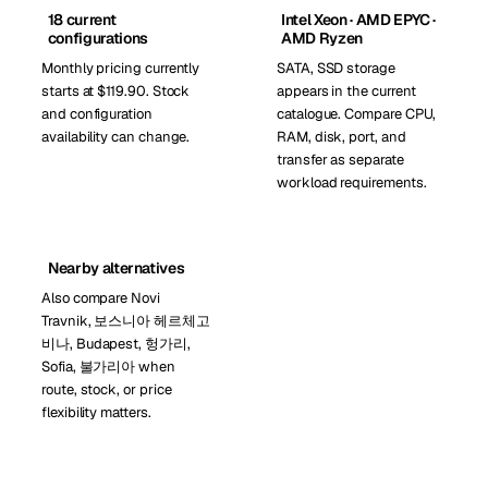
18 current
Intel Xeon · AMD EPYC ·
configurations
AMD Ryzen
Monthly pricing currently
SATA, SSD storage
starts at $119.90. Stock
appears in the current
and configuration
catalogue. Compare CPU,
availability can change.
RAM, disk, port, and
transfer as separate
workload requirements.
Nearby alternatives
Also compare Novi
Travnik, 보스니아 헤르체고
비나, Budapest, 헝가리,
Sofia, 불가리아 when
route, stock, or price
flexibility matters.