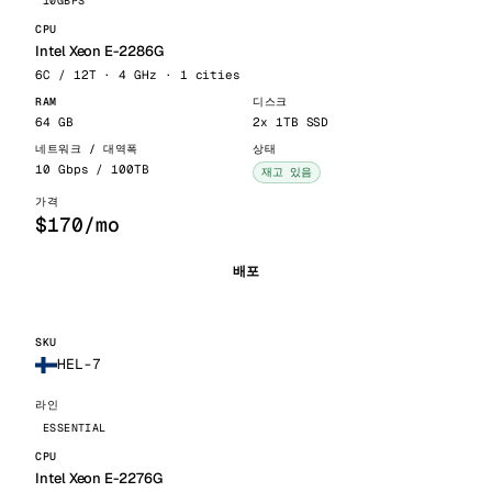
10GBPS
Intel Xeon E-2286G
6C / 12T · 4 GHz · 1 cities
64 GB
2x 1TB SSD
10 Gbps / 100TB
재고 있음
$170/mo
배포
HEL-7
ESSENTIAL
Intel Xeon E-2276G