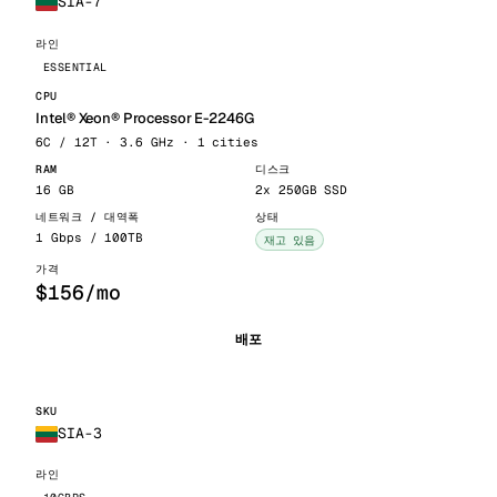
SIA-7
ESSENTIAL
Intel® Xeon® Processor E-2246G
6C / 12T · 3.6 GHz · 1 cities
16 GB
2x 250GB SSD
1 Gbps / 100TB
재고 있음
$156/mo
배포
SIA-3