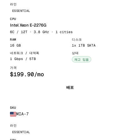
ESSENTIAL
Intel Xeon E-2276G
6C / 12T · 3.8 GHz · 1 cities
16 GB
1x 1TB SATA
1 Gbps / 5TB
재고 있음
$199.90/mo
배포
MIA-7
ESSENTIAL