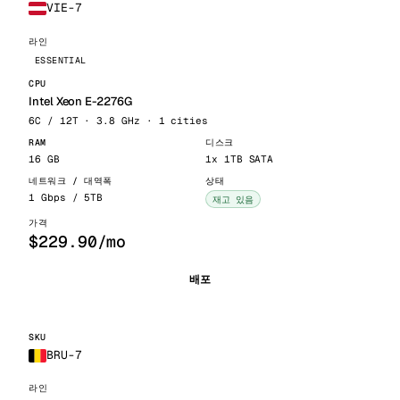
VIE-7
ESSENTIAL
Intel Xeon E-2276G
6C / 12T · 3.8 GHz · 1 cities
16 GB
1x 1TB SATA
1 Gbps / 5TB
재고 있음
$229.90/mo
배포
BRU-7