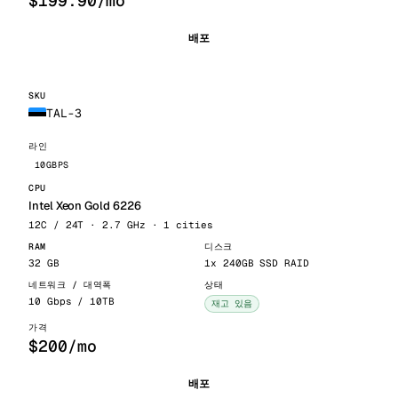
$199.90/mo
배포
TAL-3
10GBPS
Intel Xeon Gold 6226
12C / 24T · 2.7 GHz · 1 cities
32 GB
1x 240GB SSD RAID
10 Gbps / 10TB
재고 있음
$200/mo
배포