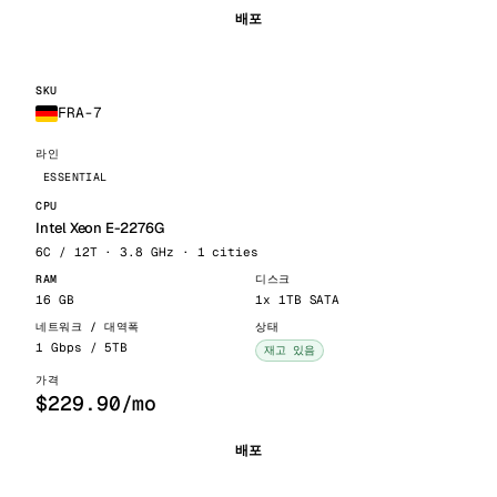
배포
FRA-7
ESSENTIAL
Intel Xeon E-2276G
6C / 12T · 3.8 GHz · 1 cities
16 GB
1x 1TB SATA
1 Gbps / 5TB
재고 있음
$229.90/mo
배포