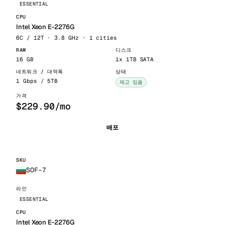
ESSENTIAL
Intel Xeon E-2276G
6C / 12T · 3.8 GHz · 1 cities
16 GB
1x 1TB SATA
1 Gbps / 5TB
재고 있음
$229.90/mo
배포
SOF-7
ESSENTIAL
Intel Xeon E-2276G