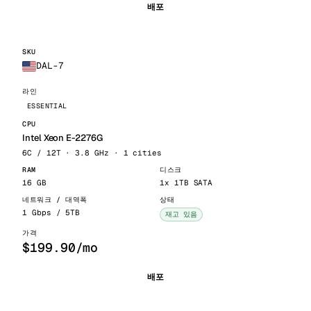
배포
DAL-7
ESSENTIAL
Intel Xeon E-2276G
6C / 12T · 3.8 GHz · 1 cities
16 GB
1x 1TB SATA
1 Gbps / 5TB
재고 있음
$199.90/mo
배포