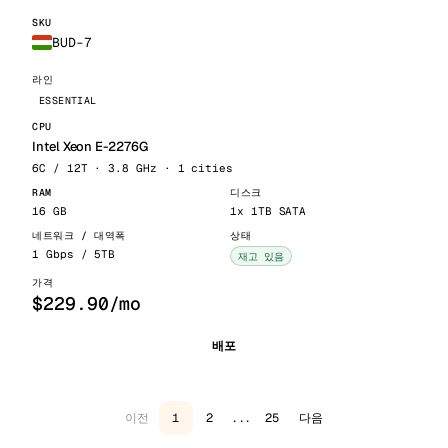
BUD-7
ESSENTIAL
Intel Xeon E-2276G
6C / 12T · 3.8 GHz · 1 cities
16 GB
1x 1TB SATA
1 Gbps / 5TB
재고 있음
$229.90/mo
배포
이전
다음
1
2
...
25