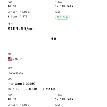
16 GB
1x 1TB SATA
1 Gbps / 5TB
재고 있음
$199.90/mo
배포
NYC-7
ESSENTIAL
Intel Xeon E-2276G
6C / 12T · 3.8 GHz · 1 cities
16 GB
1x 1TB SATA