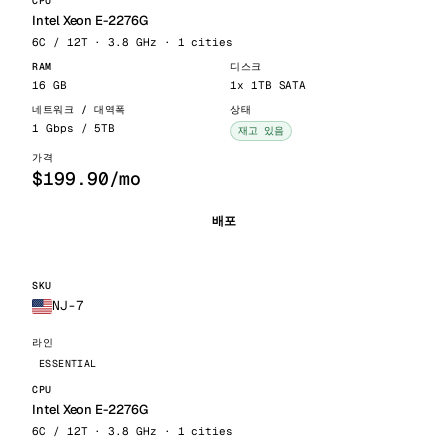
Intel Xeon E-2276G
6C / 12T · 3.8 GHz · 1 cities
16 GB
1x 1TB SATA
1 Gbps / 5TB
재고 있음
$199.90/mo
배포
NJ-7
ESSENTIAL
Intel Xeon E-2276G
6C / 12T · 3.8 GHz · 1 cities