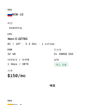
MOW-16
ESSENTIAL
Xeon E-2278G
8C / 16T · 3.4 GHz · 1 cities
32 GB
2x 480GB SSD
1 Gbps / 30TB
재고 있음
$150/mo
배포