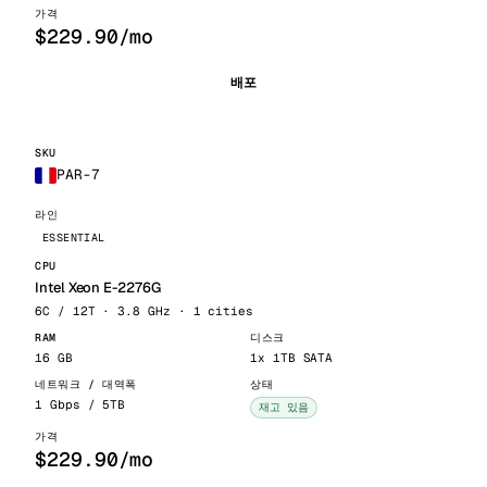
$229.90/mo
배포
PAR-7
ESSENTIAL
Intel Xeon E-2276G
6C / 12T · 3.8 GHz · 1 cities
16 GB
1x 1TB SATA
1 Gbps / 5TB
재고 있음
$229.90/mo