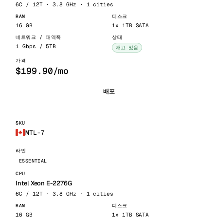
6C / 12T · 3.8 GHz · 1 cities
16 GB
1x 1TB SATA
1 Gbps / 5TB
재고 있음
$199.90/mo
배포
MTL-7
ESSENTIAL
Intel Xeon E-2276G
6C / 12T · 3.8 GHz · 1 cities
16 GB
1x 1TB SATA