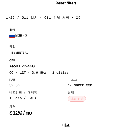
Reset filters
1-25 / 611 일치 · 611 전체 서버 · 25
MOW-2
ESSENTIAL
Xeon E-2246G
6C / 12T · 3.6 GHz · 1 cities
32 GB
1x 960GB SSD
1 Gbps / 30TB
재고 없음
$120/mo
배포