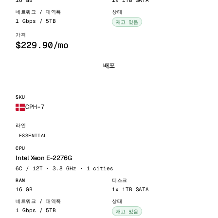
1 Gbps / 5TB
재고 있음
$229.90/mo
배포
CPH-7
ESSENTIAL
Intel Xeon E-2276G
6C / 12T · 3.8 GHz · 1 cities
16 GB
1x 1TB SATA
1 Gbps / 5TB
재고 있음