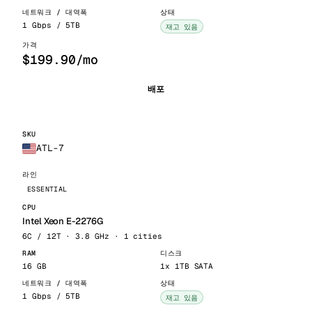
1 Gbps / 5TB
재고 있음
$199.90/mo
배포
ATL-7
ESSENTIAL
Intel Xeon E-2276G
6C / 12T · 3.8 GHz · 1 cities
16 GB
1x 1TB SATA
1 Gbps / 5TB
재고 있음