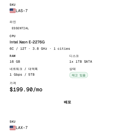
LAS-7
ESSENTIAL
Intel Xeon E-2276G
6C / 12T · 3.8 GHz · 1 cities
16 GB
1x 1TB SATA
1 Gbps / 5TB
재고 있음
$199.90/mo
배포
LAX-7