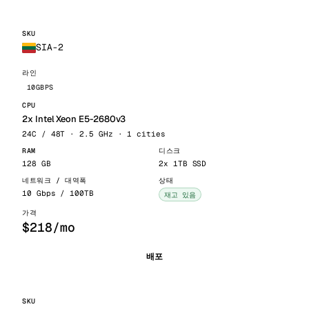
SIA-2
10GBPS
2x Intel Xeon E5-2680v3
24C / 48T · 2.5 GHz · 1 cities
128 GB
2x 1TB SSD
10 Gbps / 100TB
재고 있음
$218/mo
배포