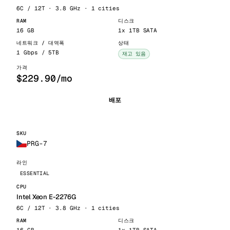
6C / 12T · 3.8 GHz · 1 cities
16 GB
1x 1TB SATA
1 Gbps / 5TB
재고 있음
$229.90/mo
배포
PRG-7
ESSENTIAL
Intel Xeon E-2276G
6C / 12T · 3.8 GHz · 1 cities
16 GB
1x 1TB SATA