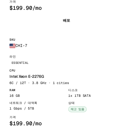
$199.90/mo
배포
CHI-7
ESSENTIAL
Intel Xeon E-2276G
6C / 12T · 3.8 GHz · 1 cities
16 GB
1x 1TB SATA
1 Gbps / 5TB
재고 있음
$199.90/mo