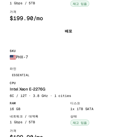
1 Gbps / 5TB
재고 있음
$199.90/mo
배포
PHX-7
ESSENTIAL
Intel Xeon E-2276G
6C / 12T · 3.8 GHz · 1 cities
16 GB
1x 1TB SATA
1 Gbps / 5TB
재고 있음