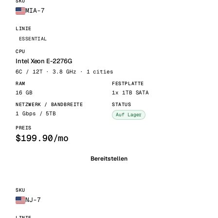
MIA-7
ESSENTIAL
Intel Xeon E-2276G
6C / 12T · 3.8 GHz · 1 cities
16 GB
1x 1TB SATA
1 Gbps / 5TB
Auf Lager
$199.90/mo
Bereitstellen
NJ-7