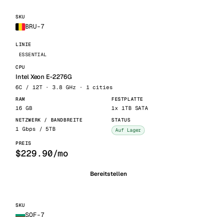
BRU-7
ESSENTIAL
Intel Xeon E-2276G
6C / 12T · 3.8 GHz · 1 cities
16 GB
1x 1TB SATA
1 Gbps / 5TB
Auf Lager
$229.90/mo
Bereitstellen
SOF-7