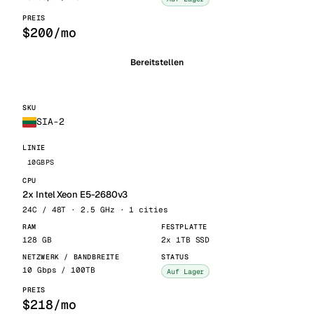
$200/mo
Bereitstellen
SIA-2
10GBPS
2x Intel Xeon E5-2680v3
24C / 48T · 2.5 GHz · 1 cities
128 GB
2x 1TB SSD
10 Gbps / 100TB
Auf Lager
$218/mo