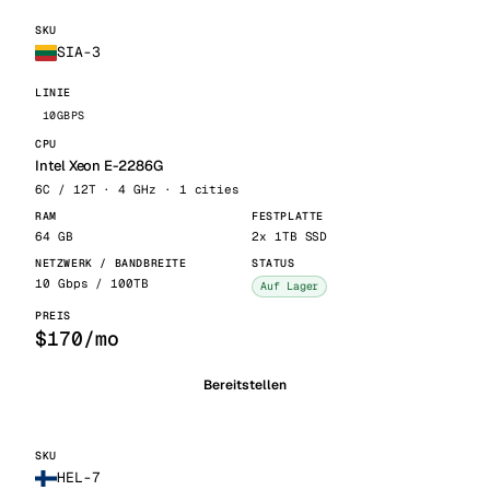
SIA-3
10GBPS
Intel Xeon E-2286G
6C / 12T · 4 GHz · 1 cities
64 GB
2x 1TB SSD
10 Gbps / 100TB
Auf Lager
$170/mo
Bereitstellen
HEL-7