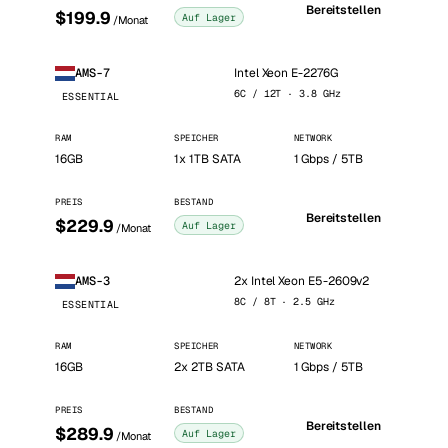
Bereitstellen
$199.9
Auf Lager
/Monat
Intel Xeon E-2276G
AMS-7
6C / 12T · 3.8 GHz
ESSENTIAL
RAM
SPEICHER
NETWORK
16GB
1x 1TB SATA
1 Gbps / 5TB
PREIS
BESTAND
Bereitstellen
$229.9
Auf Lager
/Monat
2x Intel Xeon E5-2609v2
AMS-3
8C / 8T · 2.5 GHz
ESSENTIAL
RAM
SPEICHER
NETWORK
16GB
2x 2TB SATA
1 Gbps / 5TB
PREIS
BESTAND
Bereitstellen
$289.9
Auf Lager
/Monat