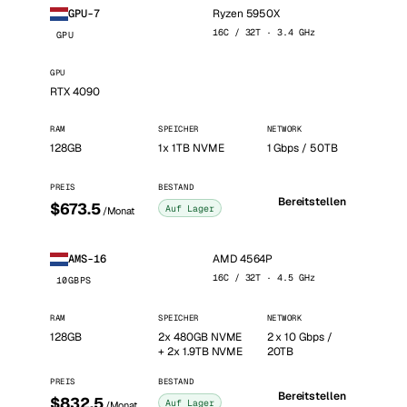
Ryzen 5950X
GPU-7
16C / 32T · 3.4 GHz
GPU
GPU
RTX 4090
RAM
SPEICHER
NETWORK
128GB
1x 1TB NVME
1 Gbps / 50TB
PREIS
BESTAND
Bereitstellen
$673.5
Auf Lager
/Monat
AMD 4564P
AMS-16
16C / 32T · 4.5 GHz
10GBPS
RAM
SPEICHER
NETWORK
128GB
2x 480GB NVME
2 x 10 Gbps /
+ 2x 1.9TB NVME
20TB
PREIS
BESTAND
Bereitstellen
$832.5
Auf Lager
/Monat