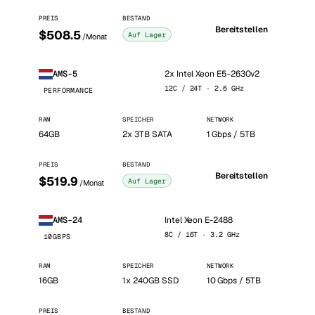
PREIS
BESTAND
Bereitstellen
$508.5
Auf Lager
/Monat
2x Intel Xeon E5-2630v2
AMS-5
12C / 24T · 2.6 GHz
PERFORMANCE
RAM
SPEICHER
NETWORK
64GB
2x 3TB SATA
1 Gbps / 5TB
PREIS
BESTAND
Bereitstellen
$519.9
Auf Lager
/Monat
Intel Xeon E-2488
AMS-24
8C / 16T · 3.2 GHz
10GBPS
RAM
SPEICHER
NETWORK
16GB
1x 240GB SSD
10 Gbps / 5TB
PREIS
BESTAND