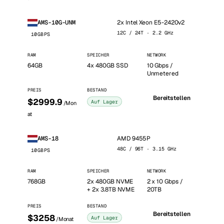
2x Intel Xeon E5-2420v2
AMS-10G-UNM
12C / 24T · 2.2 GHz
10GBPS
RAM
SPEICHER
NETWORK
64GB
4x 480GB SSD
10 Gbps /
Unmetered
PREIS
BESTAND
Bereitstellen
$2999.9
Auf Lager
/Mon
at
AMD 9455P
AMS-18
48C / 96T · 3.15 GHz
10GBPS
RAM
SPEICHER
NETWORK
768GB
2x 480GB NVME
2 x 10 Gbps /
+ 2x 3.8TB NVME
20TB
PREIS
BESTAND
Bereitstellen
$3258
Auf Lager
/Monat