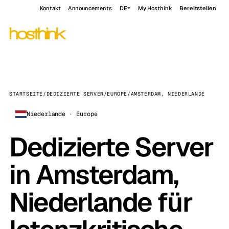
Kontakt
Announcements
DE
My Hosthink
Bereitstellen
STARTSEITE
/
DEDIZIERTE SERVER
/
EUROPE
/
AMSTERDAM, NIEDERLANDE
Niederlande · Europe
Dedizierte Server
in Amsterdam,
Niederlande für