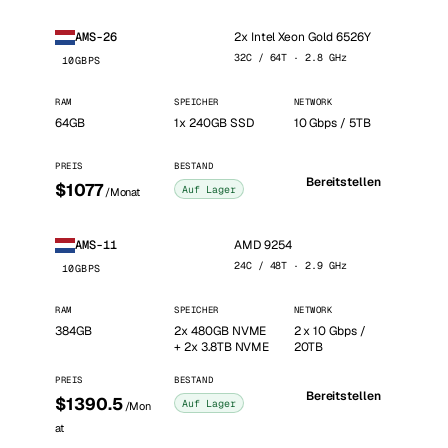
2x Intel Xeon Gold 6526Y
AMS-26
32C / 64T · 2.8 GHz
10GBPS
RAM
SPEICHER
NETWORK
64GB
1x 240GB SSD
10 Gbps / 5TB
PREIS
BESTAND
Bereitstellen
$1077
Auf Lager
/Monat
AMD 9254
AMS-11
24C / 48T · 2.9 GHz
10GBPS
RAM
SPEICHER
NETWORK
384GB
2x 480GB NVME
2 x 10 Gbps /
+ 2x 3.8TB NVME
20TB
PREIS
BESTAND
Bereitstellen
$1390.5
Auf Lager
/Mon
at