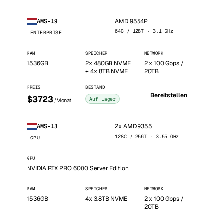
AMD 9554P
AMS-19
64C / 128T · 3.1 GHz
ENTERPRISE
RAM
SPEICHER
NETWORK
1536GB
2x 480GB NVME
2 x 100 Gbps /
+ 4x 8TB NVME
20TB
PREIS
BESTAND
Bereitstellen
$3723
Auf Lager
/Monat
2x AMD 9355
AMS-13
128C / 256T · 3.55 GHz
GPU
GPU
NVIDIA RTX PRO 6000 Server Edition
RAM
SPEICHER
NETWORK
1536GB
4x 3.8TB NVME
2 x 100 Gbps /
20TB