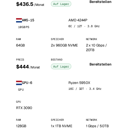
Bereitstellen
$436.5
Auf Lager
/Monat
AMD 4244P
AMS-15
6C / 12T · 3.8 GHz
10GBPS
RAM
SPEICHER
NETWORK
64GB
2x 960GB NVME
2 x 10 Gbps /
20TB
PREIS
BESTAND
Bereitstellen
$444
Auf Lager
/Monat
Ryzen 5950X
GPU-6
16C / 32T · 3.4 GHz
GPU
GPU
RTX 3090
RAM
SPEICHER
NETWORK
128GB
1x 1TB NVME
1 Gbps / 50TB