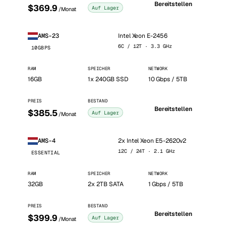
Bereitstellen
$369.9
Auf Lager
/Monat
Intel Xeon E-2456
AMS-23
6C / 12T · 3.3 GHz
10GBPS
RAM
SPEICHER
NETWORK
16GB
1x 240GB SSD
10 Gbps / 5TB
PREIS
BESTAND
Bereitstellen
$385.5
Auf Lager
/Monat
2x Intel Xeon E5-2620v2
AMS-4
12C / 24T · 2.1 GHz
ESSENTIAL
RAM
SPEICHER
NETWORK
32GB
2x 2TB SATA
1 Gbps / 5TB
PREIS
BESTAND
Bereitstellen
$399.9
Auf Lager
/Monat