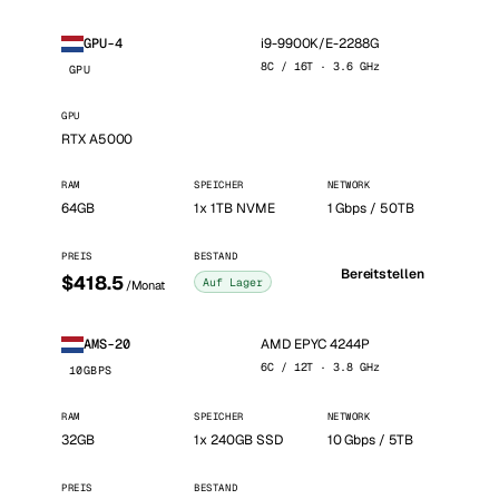
i9-9900K/E-2288G
GPU-4
8C / 16T · 3.6 GHz
GPU
GPU
RTX A5000
RAM
SPEICHER
NETWORK
64GB
1x 1TB NVME
1 Gbps / 50TB
PREIS
BESTAND
Bereitstellen
$418.5
Auf Lager
/Monat
AMD EPYC 4244P
AMS-20
6C / 12T · 3.8 GHz
10GBPS
RAM
SPEICHER
NETWORK
32GB
1x 240GB SSD
10 Gbps / 5TB
PREIS
BESTAND