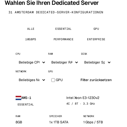
Wahlen Sie Ihren Dedicated Server
31 AMSTERDAM DEDICATED-SERVER-KONFIGURATIONEN
ALLE
ESSENTIAL
GPU
10GBPS
PERFORMANCE
ENTERPRISE
CPU
RAM
DISK
NETWORK
GPU
GPU
Filter zurücksetzen
Intel Xeon E3-1230v2
AMS-1
4C / 8T · 3.3 GHz
ESSENTIAL
RAM
SPEICHER
NETWORK
8GB
1x 1TB SATA
1 Gbps / 5TB