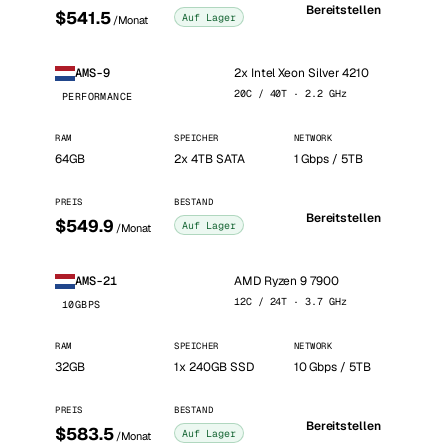
Bereitstellen
$541.5
Auf Lager
/Monat
2x Intel Xeon Silver 4210
AMS-9
20C / 40T · 2.2 GHz
PERFORMANCE
RAM
SPEICHER
NETWORK
64GB
2x 4TB SATA
1 Gbps / 5TB
PREIS
BESTAND
Bereitstellen
$549.9
Auf Lager
/Monat
AMD Ryzen 9 7900
AMS-21
12C / 24T · 3.7 GHz
10GBPS
RAM
SPEICHER
NETWORK
32GB
1x 240GB SSD
10 Gbps / 5TB
PREIS
BESTAND
Bereitstellen
$583.5
Auf Lager
/Monat