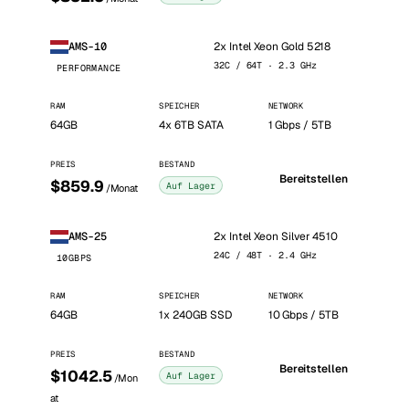
2x Intel Xeon Gold 5218
AMS-10
32C / 64T · 2.3 GHz
PERFORMANCE
RAM
SPEICHER
NETWORK
64GB
4x 6TB SATA
1 Gbps / 5TB
PREIS
BESTAND
Bereitstellen
$859.9
Auf Lager
/Monat
2x Intel Xeon Silver 4510
AMS-25
24C / 48T · 2.4 GHz
10GBPS
RAM
SPEICHER
NETWORK
64GB
1x 240GB SSD
10 Gbps / 5TB
PREIS
BESTAND
Bereitstellen
$1042.5
Auf Lager
/Mon
at