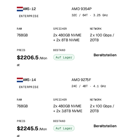
AMD 9354P
AMS-12
32C / 64T · 3.25 GHz
ENTERPRISE
RAM
SPEICHER
NETWORK
768GB
2x 480GB NVME
2 x 100 Gbps /
+ 2x 8TB NVME
20TB
PREIS
BESTAND
Bereitstellen
$2206.5
Auf Lager
/Mon
at
AMD 9275F
AMS-14
24C / 48T · 4.1 GHz
ENTERPRISE
RAM
SPEICHER
NETWORK
768GB
2x 480GB NVME
2 x 100 Gbps /
+ 2x 3.8TB NVME
20TB
PREIS
BESTAND
Bereitstellen
$2245.5
Auf Lager
/Mon
at