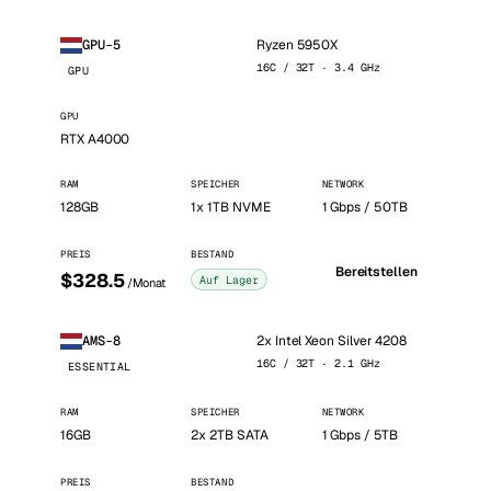
Ryzen 5950X
GPU-5
16C / 32T · 3.4 GHz
GPU
GPU
RTX A4000
RAM
SPEICHER
NETWORK
128GB
1x 1TB NVME
1 Gbps / 50TB
PREIS
BESTAND
Bereitstellen
$328.5
Auf Lager
/Monat
2x Intel Xeon Silver 4208
AMS-8
16C / 32T · 2.1 GHz
ESSENTIAL
RAM
SPEICHER
NETWORK
16GB
2x 2TB SATA
1 Gbps / 5TB
PREIS
BESTAND