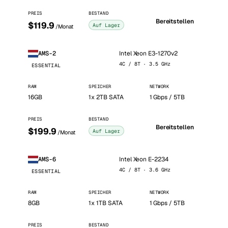
PREIS
BESTAND
Bereitstellen
$119.9
Auf Lager
/Monat
Intel Xeon E3-1270v2
AMS-2
4C / 8T · 3.5 GHz
ESSENTIAL
RAM
SPEICHER
NETWORK
16GB
1x 2TB SATA
1 Gbps / 5TB
PREIS
BESTAND
Bereitstellen
$199.9
Auf Lager
/Monat
Intel Xeon E-2234
AMS-6
4C / 8T · 3.6 GHz
ESSENTIAL
RAM
SPEICHER
NETWORK
8GB
1x 1TB SATA
1 Gbps / 5TB
PREIS
BESTAND