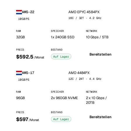
AMD EPYC 4584PX
AMS-22
16C / 32T · 4.2 GHz
10GBPS
RAM
SPEICHER
NETWORK
32GB
1x 240GB SSD
10 Gbps / 5TB
PREIS
BESTAND
Bereitstellen
$592.5
Auf Lager
/Monat
AMD 4484PX
AMS-17
12C / 24T · 4.4 GHz
10GBPS
RAM
SPEICHER
NETWORK
96GB
2x 960GB NVME
2 x 10 Gbps /
20TB
PREIS
BESTAND
Bereitstellen
$597
Auf Lager
/Monat