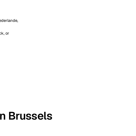
ederlande,
k, or
in Brussels