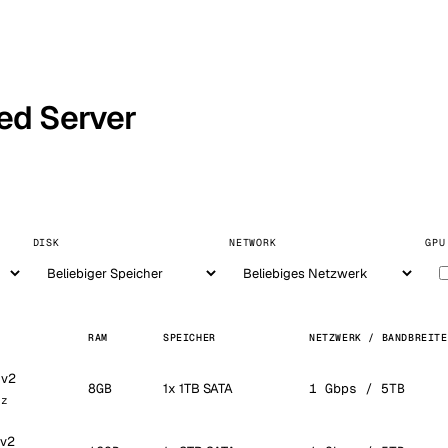
ed Server
DISK
NETWORK
GPU
RAM
SPEICHER
NETZWERK / BANDBREITE
0v2
8GB
1x 1TB SATA
1 Gbps / 5TB
Hz
0v2