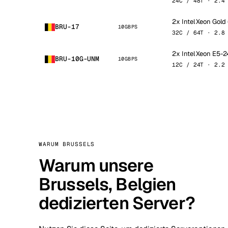
24C / 48T · 2.4
2x Intel Xeon Gol
BRU-17
10GBPS
32C / 64T · 2.8
2x Intel Xeon E5-
BRU-10G-UNM
10GBPS
12C / 24T · 2.2
WARUM BRUSSELS
Warum unsere
Brussels, Belgien
dedizierten Server?