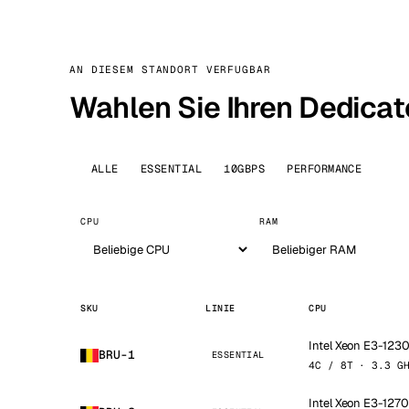
AN DIESEM STANDORT VERFUGBAR
Wahlen Sie Ihren Dedicat
ALLE
ESSENTIAL
10GBPS
PERFORMANCE
CPU
RAM
SKU
LINIE
CPU
Intel Xeon E3-123
BRU-1
ESSENTIAL
4C / 8T · 3.3 G
Intel Xeon E3-127