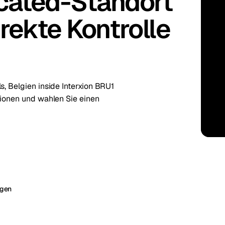
cated-Standort
irekte Kontrolle
kholm
Tallinn
Schweden
Estland
aw
Zurich
Polen
Schweiz
s, Belgien inside Interxion BRU1
tionen und wahlen Sie einen
igen