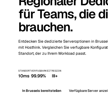
Regionaler Dedi
für Teams, die d
Stoc
Wars
brauchen.
Entdecken Sie dedizierte Serveroptionen in Brussel
mit Hosthink. Vergleichen Sie verfugbare Konfigura
Standort, der zu Ihrem Workload passt.
STANDORT
VERFUGBARKEIT
REGION
10ms
99.99%
III+
In Brussels bereitstellen
Verfügbare Server anze