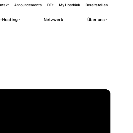
ntakt
Announcements
DE
My Hosthink
Bereitstellen
p-Hosting
Netzwerk
Über uns
Belgrade
Serbien
Budapest
Ungarn
orkloads.
Copenhagen
Dänemark
Helsinki
Finnland
Kyiv
Ukraine
Madrid
Spanien
STANDARD
50.85°N 4.35°E
Moscow
Russland
Paris
Frankreich
Sofia
Bulgarien