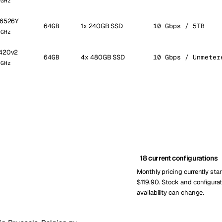
 GHz
d 6526Y
64GB
1x 240GB SSD
10 Gbps / 5TB
 GHz
2420v2
64GB
4x 480GB SSD
10 Gbps / Unmeter
 GHz
18 current configurations
Monthly pricing currently star
$119.90. Stock and configurat
availability can change.