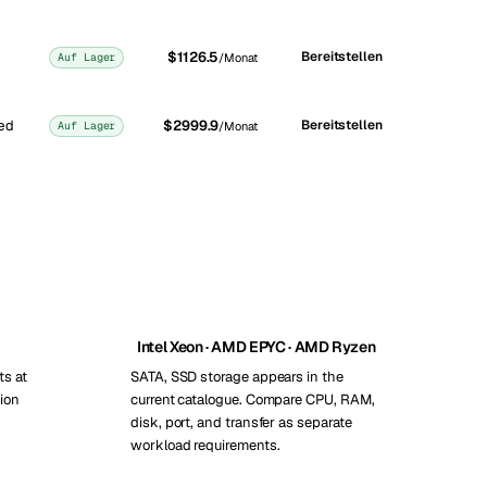
$1126.5
Bereitstellen
Auf Lager
/Monat
ed
$2999.9
Bereitstellen
Auf Lager
/Monat
Intel Xeon · AMD EPYC · AMD Ryzen
ts at
SATA, SSD storage appears in the
ion
current catalogue. Compare CPU, RAM,
disk, port, and transfer as separate
workload requirements.