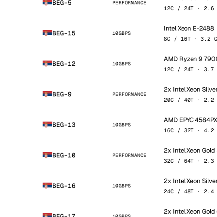
BEG-5
PERFORMANCE
12C / 24T · 2.6
Intel Xeon E-2488
BEG-15
10GBPS
8C / 16T · 3.2 
AMD Ryzen 9 790
BEG-12
10GBPS
12C / 24T · 3.7
2x Intel Xeon Silve
BEG-9
PERFORMANCE
20C / 40T · 2.2
AMD EPYC 4584P
BEG-13
10GBPS
16C / 32T · 4.2
2x Intel Xeon Gold
BEG-10
PERFORMANCE
32C / 64T · 2.3
2x Intel Xeon Silve
BEG-16
10GBPS
24C / 48T · 2.4
2x Intel Xeon Gol
BEG-17
10GBPS