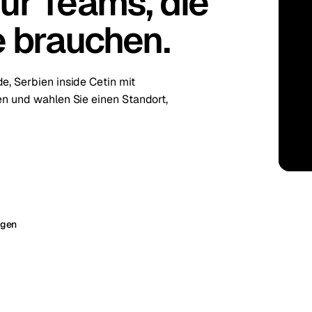
ür Teams, die
e brauchen.
kholm
Tallinn
Schweden
Estland
aw
Zurich
Polen
Schweiz
e, Serbien inside Cetin mit
en und wahlen Sie einen Standort,
igen