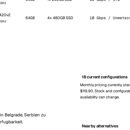
 GHz
2420v2
64GB
4x 480GB SSD
10 Gbps / Unmeter
 GHz
18 current configurations
Monthly pricing currently star
$119.90. Stock and configurat
availability can change.
in Belgrade, Serbien zu
rfugbarkeit.
Nearby alternatives