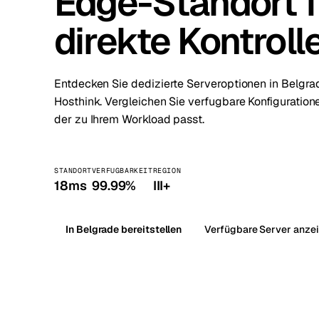
Edge-Standort f
direkte Kontroll
Stoc
Wars
Entdecken Sie dedizierte Serveroptionen in Belgrad
Hosthink. Vergleichen Sie verfugbare Konfiguration
der zu Ihrem Workload passt.
STANDORT
VERFUGBARKEIT
REGION
18ms
99.99%
III+
In Belgrade bereitstellen
Verfügbare Server anze