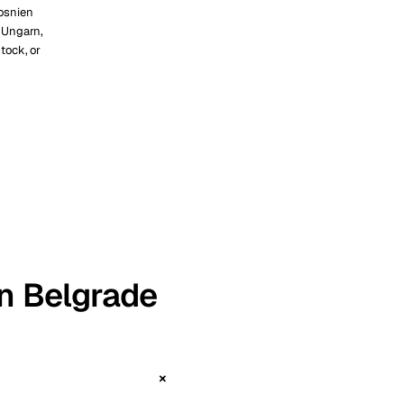
osnien
 Ungarn,
tock, or
in Belgrade