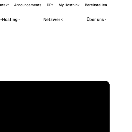
ntakt
Announcements
DE
My Hosthink
Bereitstellen
p-Hosting
Netzwerk
Über uns
Belgrade
Serbien
Budapest
Ungarn
orkloads.
Copenhagen
Dänemark
Helsinki
Finnland
Kyiv
Ukraine
EDGE
44.79°N 20.45°E
Madrid
Spanien
Moscow
Russland
Paris
Frankreich
Sofia
Bulgarien