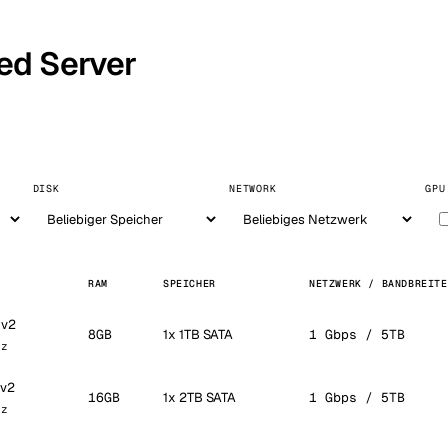
ed Server
DISK
NETWORK
GPU
RAM
SPEICHER
NETZWERK / BANDBREITE
0v2
8GB
1x 1TB SATA
1 Gbps / 5TB
Hz
0v2
16GB
1x 2TB SATA
1 Gbps / 5TB
Hz