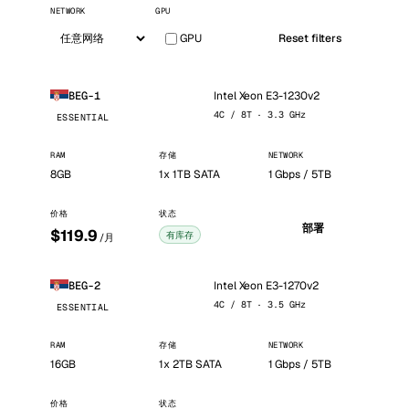
NETWORK
GPU
GPU
Reset filters
Intel Xeon E3-1230v2
BEG-1
4C / 8T · 3.3 GHz
ESSENTIAL
RAM
存储
NETWORK
8GB
1x 1TB SATA
1 Gbps / 5TB
价格
状态
部署
$119.9
有库存
/月
Intel Xeon E3-1270v2
BEG-2
4C / 8T · 3.5 GHz
ESSENTIAL
RAM
存储
NETWORK
16GB
1x 2TB SATA
1 Gbps / 5TB
价格
状态