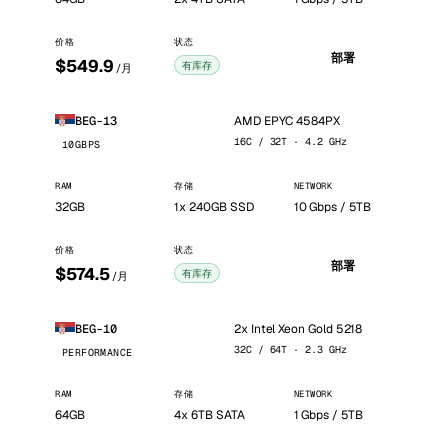
价格
状态
部署
$549.9
有库存
/月
AMD EPYC 4584PX
BEG-13
16C / 32T · 4.2 GHz
10GBPS
RAM
存储
NETWORK
32GB
1x 240GB SSD
10 Gbps / 5TB
价格
状态
部署
$574.5
有库存
/月
2x Intel Xeon Gold 5218
BEG-10
32C / 64T · 2.3 GHz
PERFORMANCE
RAM
存储
NETWORK
64GB
4x 6TB SATA
1 Gbps / 5TB