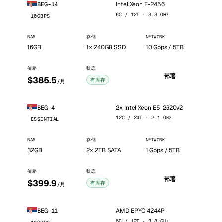
Intel Xeon E-2456
BEG-14
6C / 12T · 3.3 GHz
10GBPS
RAM
存储
NETWORK
16GB
1x 240GB SSD
10 Gbps / 5TB
价格
状态
部署
$385.5
有库存
/月
2x Intel Xeon E5-2620v2
BEG-4
12C / 24T · 2.1 GHz
ESSENTIAL
RAM
存储
NETWORK
32GB
2x 2TB SATA
1 Gbps / 5TB
价格
状态
部署
$399.9
有库存
/月
AMD EPYC 4244P
BEG-11
6C / 12T · 3.8 GHz