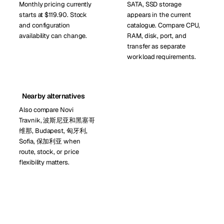
Monthly pricing currently
SATA, SSD storage
starts at $119.90. Stock
appears in the current
and configuration
catalogue. Compare CPU,
availability can change.
RAM, disk, port, and
transfer as separate
workload requirements.
Nearby alternatives
Also compare Novi
Travnik, 波斯尼亚和黑塞哥
维那, Budapest, 匈牙利,
Sofia, 保加利亚 when
route, stock, or price
flexibility matters.