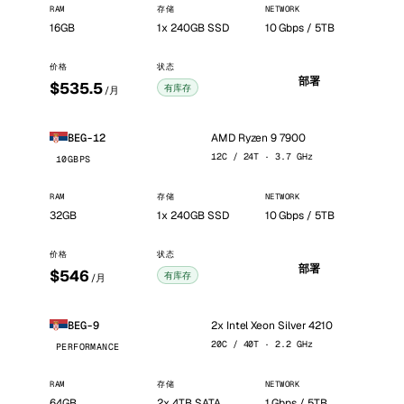
RAM
存储
NETWORK
16GB
1x 240GB SSD
10 Gbps / 5TB
价格
状态
部署
$535.5
有库存
/月
AMD Ryzen 9 7900
BEG-12
12C / 24T · 3.7 GHz
10GBPS
RAM
存储
NETWORK
32GB
1x 240GB SSD
10 Gbps / 5TB
价格
状态
部署
$546
有库存
/月
2x Intel Xeon Silver 4210
BEG-9
20C / 40T · 2.2 GHz
PERFORMANCE
RAM
存储
NETWORK
64GB
2x 4TB SATA
1 Gbps / 5TB