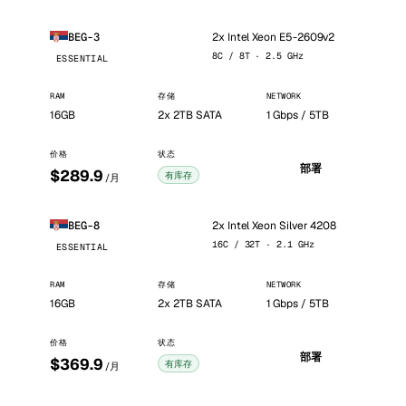
2x Intel Xeon E5-2609v2
BEG-3
8C / 8T · 2.5 GHz
ESSENTIAL
RAM
存储
NETWORK
16GB
2x 2TB SATA
1 Gbps / 5TB
价格
状态
部署
$289.9
有库存
/月
2x Intel Xeon Silver 4208
BEG-8
16C / 32T · 2.1 GHz
ESSENTIAL
RAM
存储
NETWORK
16GB
2x 2TB SATA
1 Gbps / 5TB
价格
状态
部署
$369.9
有库存
/月