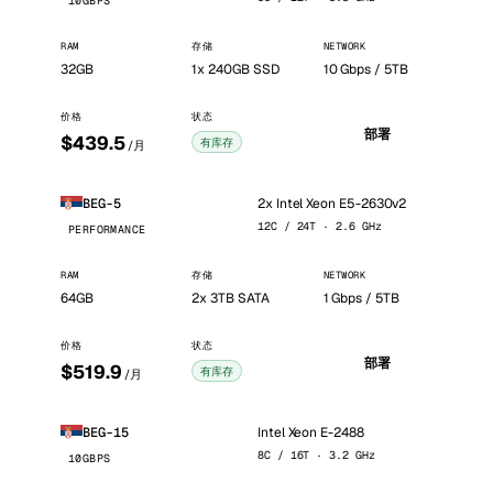
10GBPS
RAM
存储
NETWORK
32GB
1x 240GB SSD
10 Gbps / 5TB
价格
状态
部署
$439.5
有库存
/月
2x Intel Xeon E5-2630v2
BEG-5
12C / 24T · 2.6 GHz
PERFORMANCE
RAM
存储
NETWORK
64GB
2x 3TB SATA
1 Gbps / 5TB
价格
状态
部署
$519.9
有库存
/月
Intel Xeon E-2488
BEG-15
8C / 16T · 3.2 GHz
10GBPS