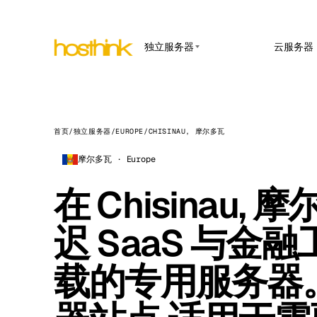
独立服务器
云服务器
APP HOSTING
亚洲 服务器 (15)
Amst
n8n 
非洲 服务器 (2)
Brus
在托管
Webho
首页
/
独立服务器
/
EUROPE
/
CHISINAU, 摩尔多瓦
欧洲 服务器 (32)
Burs
Open
摩尔多瓦 · Europe
南美 服务器 (4)
面向内
Dubli
北美 服务器 (16)
在 Chisinau,
Upti
Istan
在线率
大洋洲 服务器 (2)
Lisb
迟 SaaS 与金
Manc
载的专用服务器
Novi 
Prag