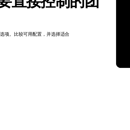
需要直接控制的团
kholm
Tallinn
瑞典
爱沙尼亚
aw
Zurich
波兰
瑞士
专用服务器选项。比较可用配置，并选择适合