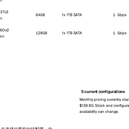
Hz
637v2
64GB
1x 1TB SATA
1 Gbps 
Hz
660v2
128GB
1x 1TB SATA
1 Gbps 
GHz
5 current configurations
Monthly pricing currently star
$139.90. Stock and configura
availability can change.