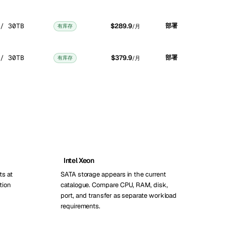
/ 30TB
$289.9
部署
有库存
/月
/ 30TB
$379.9
部署
有库存
/月
Intel Xeon
ts at
SATA storage appears in the current
tion
catalogue. Compare CPU, RAM, disk,
port, and transfer as separate workload
requirements.