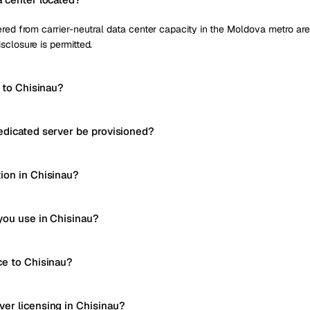
red from carrier-neutral data center capacity in the Moldova metro area,
sclosure is permitted.
y to Chisinau?
edicated server be provisioned?
ion in Chisinau?
you use in Chisinau?
ce to Chisinau?
er licensing in Chisinau?