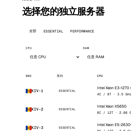
选择您的独立服务器
全部
ESSENTIAL
PERFORMANCE
CPU
RAM
SKU
系列
CPU
Intel Xeon E3-1270 
KIV-1
ESSENTIAL
4C / 8T · 3.5 GH
Intel Xeon X5650
KIV-2
ESSENTIAL
6C / 12T · 2.66 
Intel Xeon E5-2630
KIV-3
ESSENTIAL