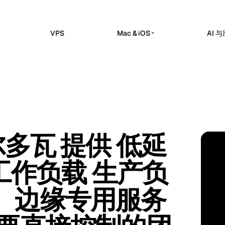
VPS
Mac & iOS
AI 
私有 AI 服务器
erdam
Barcelona
荷兰
西班牙
托管版
私有 AI 服务器
sels
Bucharest
比利时
罗马尼亚
的 n8n 工作区中实现工作流自动化、
Dedicated infrastructure for private AI wo
ok 和 API 集成。
a
Chisinau
Ollama 专用 GPU 服务器
土耳其
摩尔多瓦
Claw 托管版
私有本地推理
部应用和服务运营的托管控制平面。
n
Frankfurt
爱尔兰
德国
DeepSeek 专用 GPU 服务器
 摩尔多瓦 提供 低延
me Kuma 托管版
推理工作负载
bul
Keflavik
土耳其
冰岛
MD · 
检查、SSL 监控、告警和状态页面。
GPU AI 服务器
on
London
融工作负载 生产负
葡萄牙
英国
专用 GPU 基础设施
专用 LLM 服务器
hester
Milan
英国
意大利
。边缘专用服务
Self-hosted AI 堆栈
Travnik
Oslo
波斯尼亚和黑塞哥维那
挪威
ue
Siauliai
捷克
立陶宛