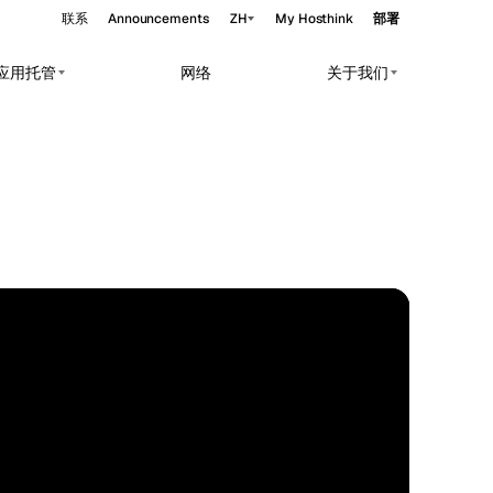
联系
Announcements
ZH
My Hosthink
部署
与应用托管
网络
关于我们
Belgrade
塞尔维亚
Budapest
匈牙利
rkloads.
Copenhagen
丹麦
Helsinki
芬兰
Kyiv
乌克兰
EDGE
47.01°N 28.86°E
Madrid
西班牙
Moscow
俄罗斯
Paris
法国
Sofia
保加利亚