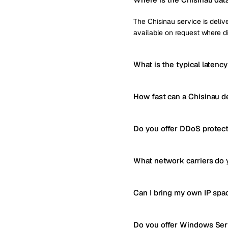
The Chisinau service is delive
available on request where di
What is the typical latenc
How fast can a Chisinau d
Do you offer DDoS protect
What network carriers do 
Can I bring my own IP spa
Do you offer Windows Serv