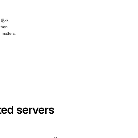
罗马尼亚,
when
y matters.
ted servers