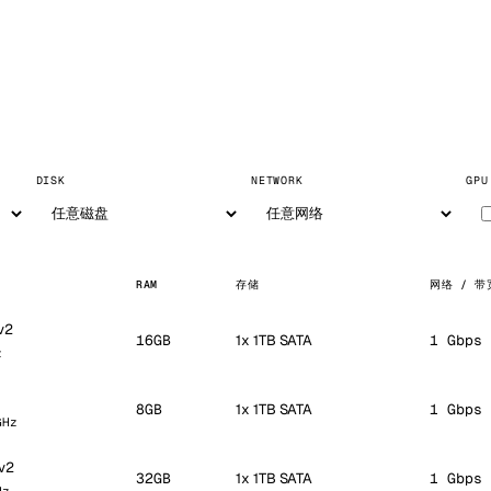
DISK
NETWORK
GPU
RAM
存储
网络 / 带
v2
16GB
1x 1TB SATA
1 Gbps 
z
8GB
1x 1TB SATA
1 Gbps 
GHz
v2
32GB
1x 1TB SATA
1 Gbps 