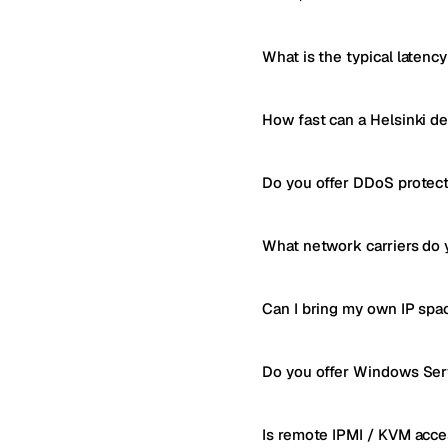
What is the typical latency
How fast can a Helsinki d
Do you offer DDoS protect
What network carriers do 
Can I bring my own IP spa
Do you offer Windows Serv
Is remote IPMI / KVM acce