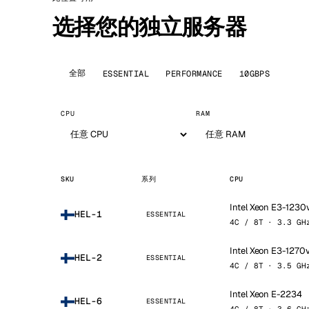
选择您的独立服务器
全部
ESSENTIAL
PERFORMANCE
10GBPS
CPU
RAM
SKU
系列
CPU
Intel Xeon E3-1230
HEL-1
ESSENTIAL
4C / 8T · 3.3 GH
Intel Xeon E3-1270
HEL-2
ESSENTIAL
4C / 8T · 3.5 GH
Intel Xeon E-2234
HEL-6
ESSENTIAL