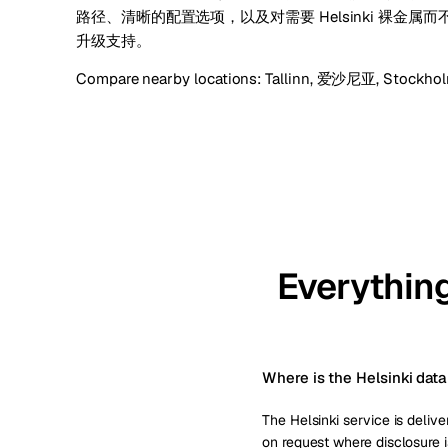
路径、清晰的配置选项，以及对需要 Helsinki 裸金
升级支持。
Compare nearby locations:
Tallinn, 爱沙尼亚
,
Stockho
Everything
Where is the Helsinki data
The Helsinki service is delive
on request where disclosure i