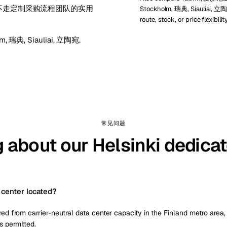
属而不走定制采购流程团队的实用
Stockholm, 瑞典, Siauliai, 
route, stock, or price flexibilit
lm, 瑞典
,
Siauliai, 立陶宛
.
常见问题
 about our Helsinki dedica
 center located?
red from carrier-neutral data center capacity in the Finland metro area, w
s permitted.