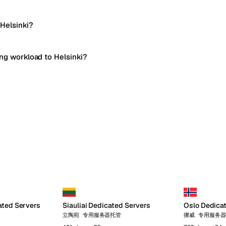
 Helsinki?
ing workload to Helsinki?
ated Servers
Siauliai Dedicated Servers
Oslo Dedica
立陶宛 专用服务器托管
挪威 专用服务