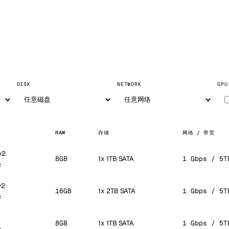
DISK
NETWORK
GPU
RAM
存储
网络 / 带宽
v2
8GB
1x 1TB SATA
1 Gbps / 5T
z
v2
16GB
1x 2TB SATA
1 Gbps / 5T
z
8GB
1x 1TB SATA
1 Gbps / 5T