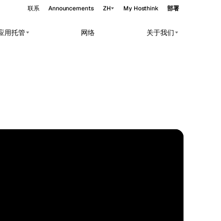
联系
Announcements
ZH
My Hosthink
部署
与应用托管
网络
关于我们
Belgrade
塞尔维亚
Budapest
匈牙利
rkloads.
Copenhagen
丹麦
Helsinki
芬兰
Kyiv
乌克兰
STANDARD
60.17°N 24.94°E
Madrid
西班牙
Moscow
俄罗斯
Paris
法国
Sofia
保加利亚