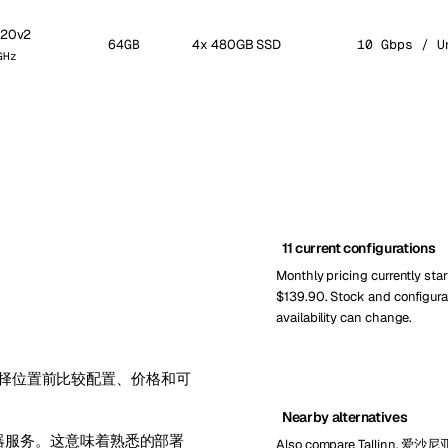
420v2
64GB
4x 480GB SSD
10 Gbps / U
GHz
11 current configurations
Monthly pricing currently star
$139.90. Stock and configura
availability can change.
。在选择位置前比较配置、价格和可
Nearby alternatives
供专用服务器服务。这意味着熟悉的部署
Also compare Tallinn, 爱沙尼