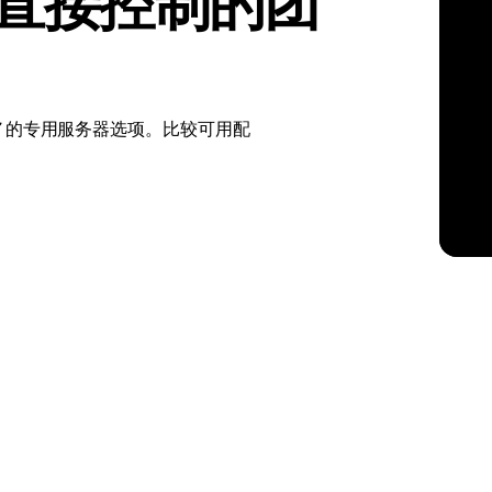
要直接控制的团
kholm
Tallinn
瑞典
爱沙尼亚
aw
Zurich
波兰
瑞士
uinix HE7 的专用服务器选项。比较可用配