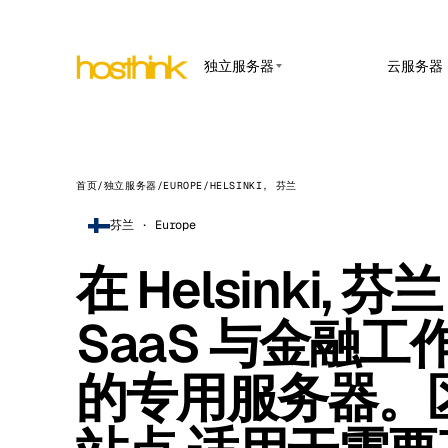
独立服务器
云服务器
APP HOSTING
亚洲 服务器 (15)
Amst
n8n 
非洲 服务器 (2)
Brus
在托管
Webho
首页
/
独立服务器
/
EUROPE
/
HELSINKI, 芬兰
欧洲 服务器 (32)
Burs
Open
芬兰 · Europe
南美 服务器 (4)
面向内
Dubli
北美 服务器 (16)
在 Helsinki, 
Upti
Istan
在线率
大洋洲 服务器 (2)
Lisb
SaaS 与金融工
Manc
的专用服务器。
Novi 
Prag