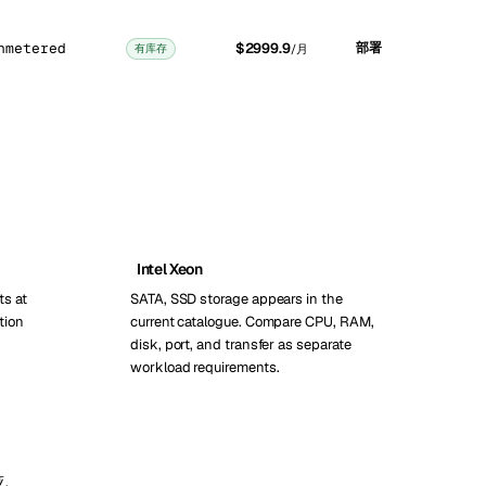
nmetered
$2999.9
部署
有库存
/月
Intel Xeon
ts at
SATA, SSD storage appears in the
tion
current catalogue. Compare CPU, RAM,
disk, port, and transfer as separate
workload requirements.
亚,