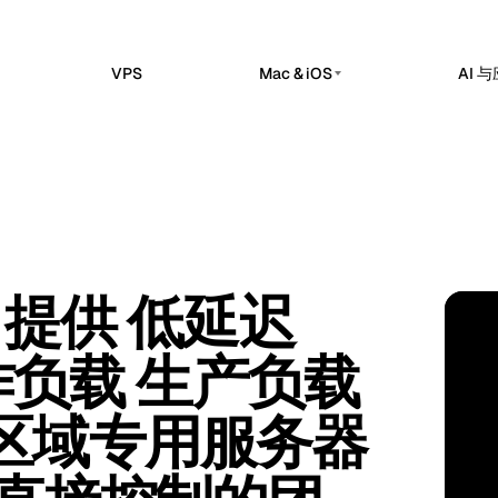
VPS
Mac & iOS
AI 
私有 AI 服务器
erdam
Barcelona
荷兰
西班牙
托管版
私有 AI 服务器
sels
Bucharest
比利时
罗马尼亚
的 n8n 工作区中实现工作流自动化、
Dedicated infrastructure for private AI wo
ok 和 API 集成。
a
Chisinau
Ollama 专用 GPU 服务器
土耳其
摩尔多瓦
Claw 托管版
私有本地推理
部应用和服务运营的托管控制平面。
n
Frankfurt
爱尔兰
德国
DeepSeek 专用 GPU 服务器
芬兰 提供 低延迟
me Kuma 托管版
推理工作负载
bul
Keflavik
土耳其
冰岛
FI · 
检查、SSL 监控、告警和状态页面。
GPU AI 服务器
on
London
作负载 生产负载
葡萄牙
英国
专用 GPU 基础设施
专用 LLM 服务器
hester
Milan
英国
意大利
区域专用服务器
Self-hosted AI 堆栈
Travnik
Oslo
波斯尼亚和黑塞哥维那
挪威
ue
Siauliai
捷克
立陶宛