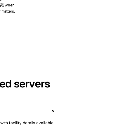
立陶宛 when
y matters.
ted servers
ith facility details available