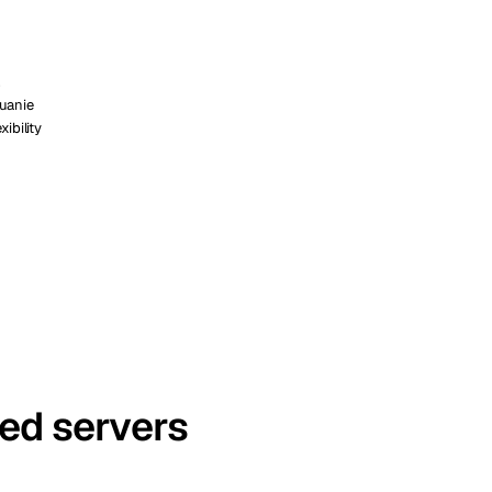
,
tuanie
xibility
ted servers