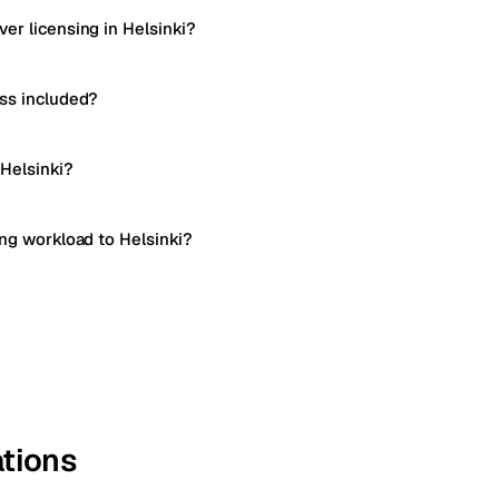
er licensing in Helsinki?
ss included?
 Helsinki?
ing workload to Helsinki?
ations