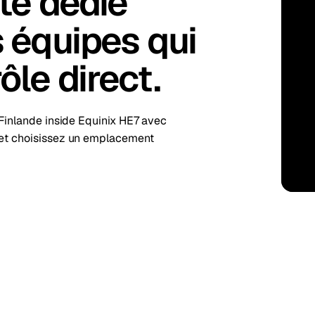
ite dédié
kholm
Tallinn
Suède
Estonie
s équipes qui
aw
Zurich
Pologne
Suisse
ôle direct.
 Finlande inside Equinix HE7 avec
 et choisissez un emplacement