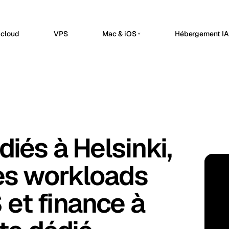
 cloud
VPS
Mac & iOS
Hébergement IA 
HOSTING
SERVEURS IA PRIVÉS
erdam
Barcelona
Pays-Bas
Espagne
n8n Hébergé
Serveurs IA privés
sels
Bucharest
Belgique
Roumanie
Automatisation des workflows, webhooks
Dedicated infrastructure for pri
et integrations API dans un espace n8n
a
Chisinau
géré.
Serveur GPU Ollama
Turquie
Moldavie
Inférence locale privée
OpenClaw Hébergé
n
Frankfurt
Irlande
Allemagne
Un plan de controle heberge pour les
Serveur GPU DeepSeek
iés à Helsinki,
applications internes et les operations de
Workloads de raisonnement
bul
Keflavik
Turquie
Islande
service.
Serveur IA GPU
Uptime Kuma Hébergé
on
London
es workloads
Portugal
R.-U.
Infrastructure GPU dédiée
FI · 
Verifications de disponibilite, surveillance
SSL, alertes et pages de statut.
Serveur LLM privé
hester
Milan
R.-U.
Italie
et finance à
Stack IA auto-hébergée
Travnik
Oslo
Bosnie-Herzégovine
Norvège
ue
Siauliai
Tchéquie
Lituanie