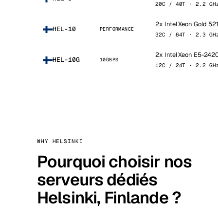
20C / 40T · 2.2 GH
2x Intel Xeon Gold 52
HEL-10
PERFORMANCE
32C / 64T · 2.3 GH
2x Intel Xeon E5-242
HEL-10G
10GBPS
12C / 24T · 2.2 GH
WHY HELSINKI
Pourquoi choisir nos
serveurs dédiés
Helsinki, Finlande ?