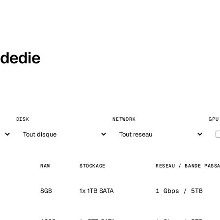
 dedie
DISK
NETWORK
GPU
RAM
STOCKAGE
RESEAU / BANDE PASS
8GB
1x 1TB SATA
1 Gbps / 5TB