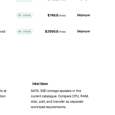
$749.9
Déployer
En stock
/mois
red
$2999.9
Déployer
En stock
/mois
Intel Xeon
ts at
SATA, SSD storage appears in the
tion
current catalogue. Compare CPU, RAM,
disk, port, and transfer as separate
workload requirements.