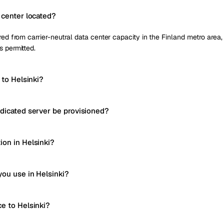
 center located?
red from carrier-neutral data center capacity in the Finland metro area, w
s permitted.
 to Helsinki?
edicated server be provisioned?
ion in Helsinki?
you use in Helsinki?
ce to Helsinki?