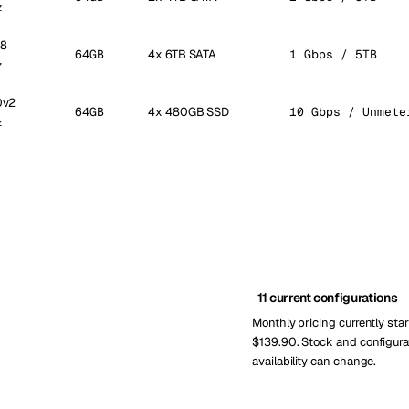
z
18
64GB
4x 6TB SATA
1 Gbps / 5TB
z
0v2
64GB
4x 480GB SSD
10 Gbps / Unmete
z
11 current configurations
Monthly pricing currently star
$139.90. Stock and configura
availability can change.