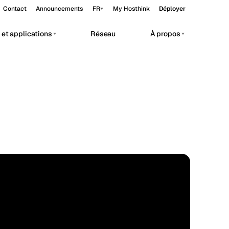
Contact
Announcements
FR
My Hosthink
Déployer
et applications
Réseau
À propos
Belgrade
Serbie
Budapest
Hongrie
vate AI workloads.
Copenhagen
Danemark
Helsinki
Finlande
Kyiv
Ukraine
Madrid
Espagne
STANDARD
60.17°N 24.94°E
Moscow
Russie
Paris
France
Sofia
Bulgarie