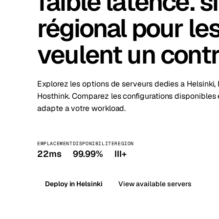
faible latence. s
Stoc
régional pour le
Wars
veulent un contr
Explorez les options de serveurs dedies a Helsinki,
Hosthink. Comparez les configurations disponibles
adapte a votre workload.
EMPLACEMENT
DISPONIBILITE
REGION
22ms
99.99%
III+
Deploy in Helsinki
View available servers