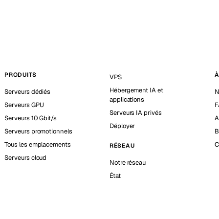
PRODUITS
À
VPS
Hébergement IA et
Serveurs dédiés
N
applications
Serveurs GPU
F
Serveurs IA privés
Serveurs 10 Gbit/s
A
Déployer
Serveurs promotionnels
B
Tous les emplacements
C
RÉSEAU
Serveurs cloud
Notre réseau
État