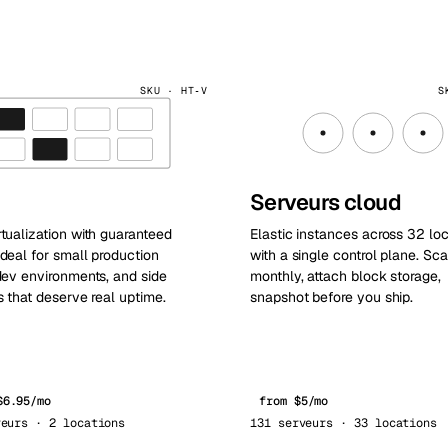
SKU · HT‑V
S
Serveurs cloud
tualization with guaranteed
Elastic instances across 32 lo
deal for small production
with a single control plane. Sca
dev environments, and side
monthly, attach block storage,
s that deserve real uptime.
snapshot before you ship.
$6.95/mo
from $5/mo
veurs · 2 locations
131 serveurs · 33 locations