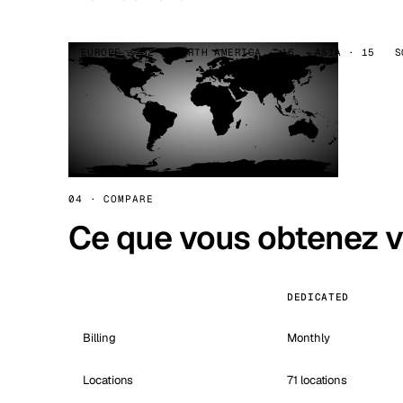
EUROPE · 32
NORTH AMERICA · 16
ASIA · 15
S
04 · COMPARE
Ce que vous obtenez 
DEDICATED
Billing
Monthly
Locations
71 locations