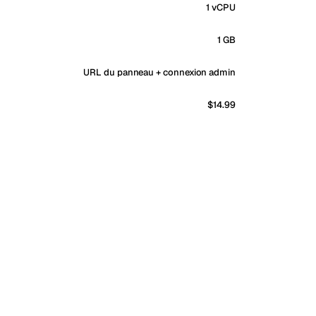
1 vCPU
1 GB
URL du panneau + connexion admin
$14.99