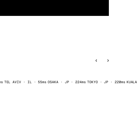
Vienna
Autriche
71 villes · mis a jour il y a 2 min
OpenClaw
Uptime Kuma
‹
›
AVIV · IL · 55ms
OSAKA · JP · 224ms
TOKYO · JP · 220ms
KUALA LUMPU