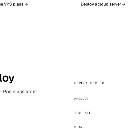
e VPS plans →
Deploy a cloud server →
loy
DEPLOY REVIEW
ez. Pas d assistant
PRODUCT
TEMPLATE
PLAN