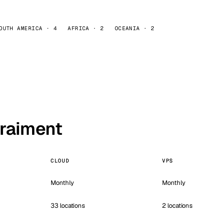
OUTH AMERICA · 4
AFRICA · 2
OCEANIA · 2
vraiment
CLOUD
VPS
Monthly
Monthly
33 locations
2 locations