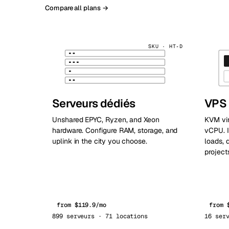
Compare all plans →
SKU · HT‑D
Serveurs dédiés
VPS
Unshared EPYC, Ryzen, and Xeon
KVM vir
hardware. Configure RAM, storage, and
vCPU. I
uplink in the city you choose.
loads, 
project
from $119.9/mo
from 
899 serveurs · 71 locations
16 ser