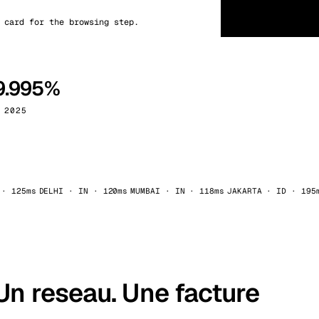
NVMe
.99/mo
kholm
Tallinn
Suède
Estonie
 card for the browsing step.
STOCKAGE NVME
aw
Zurich
Pologne
Suisse
iOS
Bêta limitée
$7.99
n8n
9.995%
DÉPART MENSUEL
 2025
$89
À PARTIR PAR MOIS
s
DELHI · IN · 120ms
MUMBAI · IN · 118ms
JAKARTA · ID · 195ms
TEL 
 Un reseau. Une facture