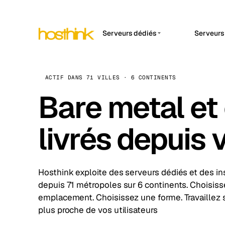
Serveurs dédiés
Serveurs
APP 
Asie Serveurs (15)
Amst
Afrique Serveurs (2)
ACTIF DANS 71 VILLES · 6 CONTINENTS
Brus
Bare metal et 
Europe Serveurs (32)
Burs
Amérique du Sud Serveurs
Dubli
(4)
livrés depuis v
Istan
Amérique du Nord
Serveurs (16)
Lisb
Océanie Serveurs (2)
Hosthink exploite des serveurs dédiés et des i
Manc
depuis 71 métropoles sur 6 continents. Choisiss
Deploy a cloud server →
Déployer maintenant
emplacement. Choisissez une forme. Travaillez s
Novi 
plus proche de vos utilisateurs
Prag