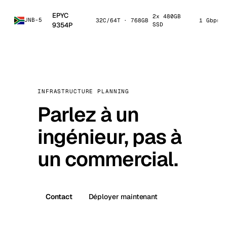
EPYC
2x 480GB
JNB-5
32C/64T · 768GB
1 Gbps 
9354P
SSD
INFRASTRUCTURE PLANNING
Parlez à un
ingénieur, pas à
un commercial.
Contact
Déployer maintenant