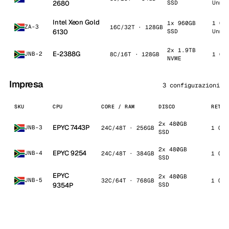
2680
SSD
Unme
Intel Xeon Gold
1x 960GB
1 Gb
ZA-3
16C/32T · 128GB
6130
SSD
Unme
2x 1.9TB
E-2388G
JNB-2
8C/16T · 128GB
1 Gb
NVME
Impresa
3 configurazioni
SKU
CPU
CORE / RAM
DISCO
RETE 
2x 480GB
EPYC 7443P
JNB-3
24C/48T · 256GB
1 Gbp
SSD
2x 480GB
EPYC 9254
JNB-4
24C/48T · 384GB
1 Gbp
SSD
EPYC
2x 480GB
JNB-5
32C/64T · 768GB
1 Gbp
9354P
SSD