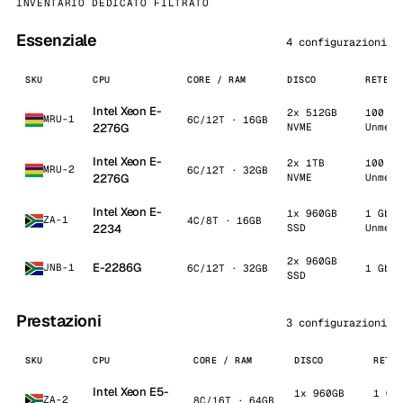
INVENTARIO DEDICATO FILTRATO
Essenziale
4 configurazioni
SKU
CPU
CORE / RAM
DISCO
RETE /
Intel Xeon E-
2x 512GB
100 Mb
MRU-1
6C/12T · 16GB
2276G
NVME
Unmete
Intel Xeon E-
2x 1TB
100 Mb
MRU-2
6C/12T · 32GB
2276G
NVME
Unmete
Intel Xeon E-
1x 960GB
1 Gbps
ZA-1
4C/8T · 16GB
2234
SSD
Unmete
2x 960GB
E-2286G
JNB-1
6C/12T · 32GB
1 Gbps
SSD
Prestazioni
3 configurazioni
SKU
CPU
CORE / RAM
DISCO
RETE
Intel Xeon E5-
1x 960GB
1 Gb
ZA-2
8C/16T · 64GB