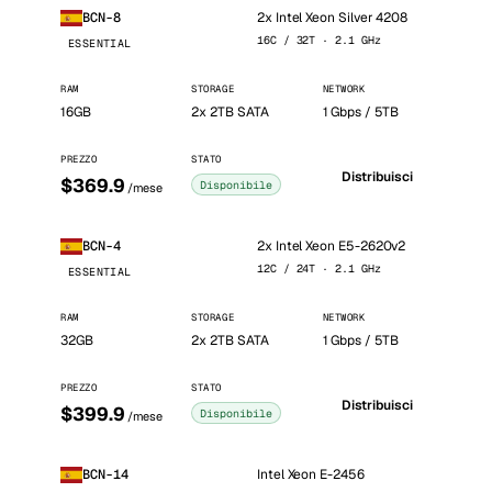
2x Intel Xeon Silver 4208
BCN-8
16C / 32T · 2.1 GHz
ESSENTIAL
RAM
STORAGE
NETWORK
16GB
2x 2TB SATA
1 Gbps / 5TB
PREZZO
STATO
Distribuisci
$369.9
Disponibile
/mese
2x Intel Xeon E5-2620v2
BCN-4
12C / 24T · 2.1 GHz
ESSENTIAL
RAM
STORAGE
NETWORK
32GB
2x 2TB SATA
1 Gbps / 5TB
PREZZO
STATO
Distribuisci
$399.9
Disponibile
/mese
Intel Xeon E-2456
BCN-14