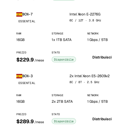
Intel Xeon E-2276G
BCN-7
6C / 12T · 3.8 GHz
ESSENTIAL
RAM
STORAGE
NETWORK
16GB
1x 1TB SATA
1 Gbps / 5TB
PREZZO
STATO
Distribuisci
$229.9
Disponibile
/mese
2x Intel Xeon E5-2609v2
BCN-3
8C / 8T · 2.5 GHz
ESSENTIAL
RAM
STORAGE
NETWORK
16GB
2x 2TB SATA
1 Gbps / 5TB
PREZZO
STATO
Distribuisci
$289.9
Disponibile
/mese