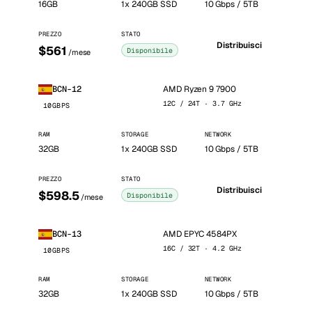
16GB
1x 240GB SSD
10 Gbps / 5TB
PREZZO
STATO
Distribuisci
$561
Disponibile
/mese
AMD Ryzen 9 7900
BCN-12
12C / 24T · 3.7 GHz
10GBPS
RAM
STORAGE
NETWORK
32GB
1x 240GB SSD
10 Gbps / 5TB
PREZZO
STATO
Distribuisci
$598.5
Disponibile
/mese
AMD EPYC 4584PX
BCN-13
16C / 32T · 4.2 GHz
10GBPS
RAM
STORAGE
NETWORK
32GB
1x 240GB SSD
10 Gbps / 5TB