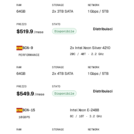
RAM
STORAGE
NETWORK
64GB
2x 3TB SATA
1 Gbps / 5TB
PREZZO
STATO
Distribuisci
$519.9
Disponibile
/mese
2x Intel Xeon Silver 4210
BCN-9
20C / 40T · 2.2 GHz
PERFORMANCE
RAM
STORAGE
NETWORK
64GB
2x 4TB SATA
1 Gbps / 5TB
PREZZO
STATO
Distribuisci
$549.9
Disponibile
/mese
Intel Xeon E-2488
BCN-15
8C / 16T · 3.2 GHz
10GBPS
RAM
STORAGE
NETWORK