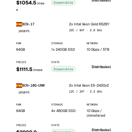
Distribuisci
$1054.5
Disponibile
/mes
e
2x Intel Xeon Gold 6526Y
BCN-17
32C / 64T · 2.8 GHz
10GBPS
RAM
STORAGE
NETWORK
64GB
1x 240GB SSD
10 Gbps / 5TB
PREZZO
STATO
Distribuisci
$1111.5
Disponibile
/mese
2x Intel Xeon E5-2420v2
BCN-10G-UNM
12C / 24T · 2.2 GHz
10GBPS
RAM
STORAGE
NETWORK
64GB
4x 480GB SSD
10 Gbps /
Unmetered
PREZZO
STATO
Distribuisci