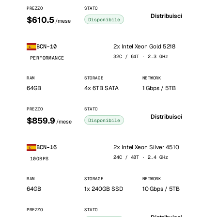
PREZZO
STATO
Distribuisci
$610.5
Disponibile
/mese
2x Intel Xeon Gold 5218
BCN-10
32C / 64T · 2.3 GHz
PERFORMANCE
RAM
STORAGE
NETWORK
64GB
4x 6TB SATA
1 Gbps / 5TB
PREZZO
STATO
Distribuisci
$859.9
Disponibile
/mese
2x Intel Xeon Silver 4510
BCN-16
24C / 48T · 2.4 GHz
10GBPS
RAM
STORAGE
NETWORK
64GB
1x 240GB SSD
10 Gbps / 5TB
PREZZO
STATO