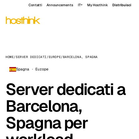
Contatti
Announcements
IT
My Hosthink
Distribuisci
HOME
/
SERVER DEDICATI
/
EUROPE
/
BARCELONA, SPAGNA
Spagna · Europe
Server dedicati a
Barcelona,
Spagna per