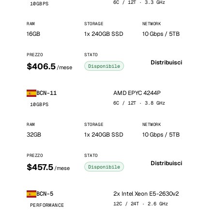
6C / 12T · 3.3 GHz
10GBPS
RAM
STORAGE
NETWORK
16GB
1x 240GB SSD
10 Gbps / 5TB
PREZZO
STATO
Distribuisci
$406.5
Disponibile
/mese
AMD EPYC 4244P
BCN-11
6C / 12T · 3.8 GHz
10GBPS
RAM
STORAGE
NETWORK
32GB
1x 240GB SSD
10 Gbps / 5TB
PREZZO
STATO
Distribuisci
$457.5
Disponibile
/mese
2x Intel Xeon E5-2630v2
BCN-5
12C / 24T · 2.6 GHz
PERFORMANCE