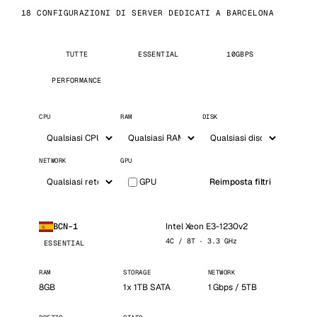
18 CONFIGURAZIONI DI SERVER DEDICATI A BARCELONA
TUTTE
ESSENTIAL
10GBPS
PERFORMANCE
CPU
RAM
DISK
NETWORK
GPU
GPU
Reimposta filtri
Intel Xeon E3-1230v2
BCN-1
4C / 8T · 3.3 GHz
ESSENTIAL
RAM
STORAGE
NETWORK
8GB
1x 1TB SATA
1 Gbps / 5TB