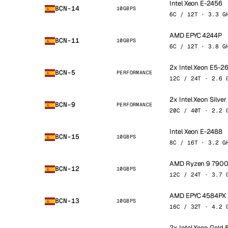
Intel Xeon E-2456
BCN-14
10GBPS
6C / 12T · 3.3 G
AMD EPYC 4244P
BCN-11
10GBPS
6C / 12T · 3.8 G
2x Intel Xeon E5-
BCN-5
PERFORMANCE
12C / 24T · 2.6 
2x Intel Xeon Silve
BCN-9
PERFORMANCE
20C / 40T · 2.2 
Intel Xeon E-2488
BCN-15
10GBPS
8C / 16T · 3.2 G
AMD Ryzen 9 790
BCN-12
10GBPS
12C / 24T · 3.7 
AMD EPYC 4584PX
BCN-13
10GBPS
16C / 32T · 4.2 
2x Intel Xeon Gold 