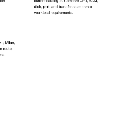
ion
current catalogue. Compare CPU, RAM,
disk, port, and transfer as separate
workload requirements.
я, Milan,
 route,
rs.