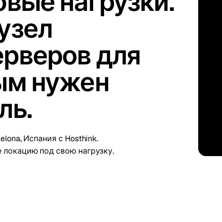
овые нагрузки.
kholm
Tallinn
Швеция
Эстония
узел
aw
Zurich
Польша
Швейцария
рверов для
ым нужен
ль.
ona, Испания с Hosthink.
 локацию под свою нагрузку.