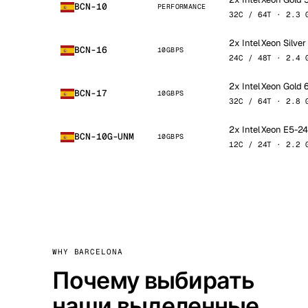
BCN-10
PERFORMANCE
32C / 64T · 2.3 
2x Intel Xeon Silve
BCN-16
10GBPS
24C / 48T · 2.4 
2x Intel Xeon Gold
BCN-17
10GBPS
32C / 64T · 2.8 
2x Intel Xeon E5-2
BCN-10G-UNM
10GBPS
12C / 24T · 2.2 
WHY BARCELONA
Почему выбирать
наши выделенные