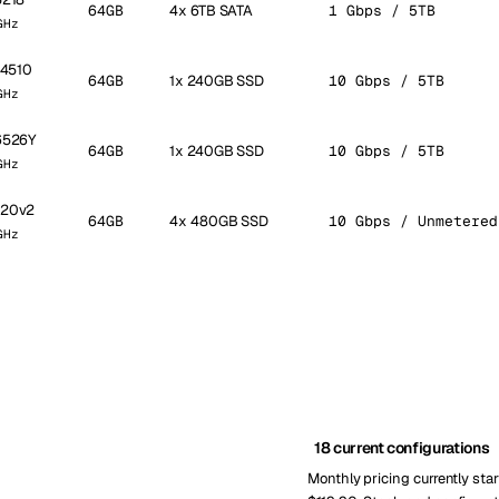
64GB
4x 6TB SATA
1 Gbps / 5TB
GHz
r 4510
64GB
1x 240GB SSD
10 Gbps / 5TB
GHz
 6526Y
64GB
1x 240GB SSD
10 Gbps / 5TB
GHz
420v2
64GB
4x 480GB SSD
10 Gbps / Unmetered
GHz
18 current configurations
Monthly pricing currently star