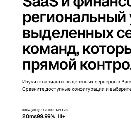
SaaS и финанс
Stoc
региональный 
Wars
выделенных се
команд, котор
прямой контро
Изучите варианты выделенных серверов в Barcel
Сравните доступные конфигурации и выберите
ЛОКАЦИЯ
ДОСТУПНОСТЬ
РЕГИОН
20ms
99.99%
III+