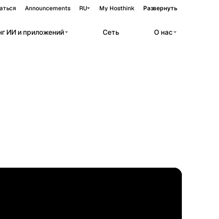
аться
Announcements
RU
My Hosthink
Развернуть
нг ИИ и приложений
Сеть
О нас
Belgrade
Сербия
ры
Budapest
Венгрия
r private AI workloads.
Copenhagen
приватный)
Дания
нференс
Helsinki
Финляндия
 (приватный)
Kyiv
Украина
Madrid
Испания
руктура
Moscow
Россия
STANDARD
41.39°N 2.17°E
Paris
Франция
Sofia
Болгария