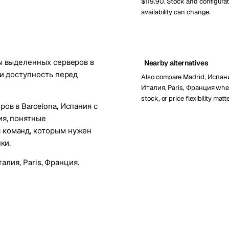
$119.90. Stock and configurat
availability can change.
ты выделенных серверов в
Nearby alternatives
 и доступность перед
Also compare Madrid, Испани
Италия, Paris, Франция when
stock, or price flexibility matte
ов в Barcelona, Испания с
ия, понятные
 команд, которым нужен
ки.
Италия
,
Paris, Франция
.