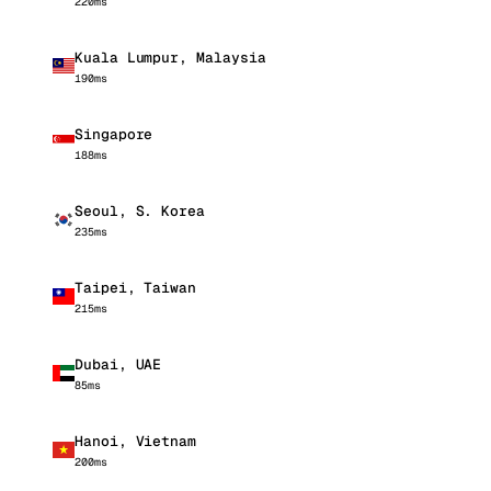
220ms
Kuala Lumpur, Malaysia
190ms
Singapore
188ms
Seoul, S. Korea
235ms
Taipei, Taiwan
215ms
Dubai, UAE
85ms
Hanoi, Vietnam
200ms