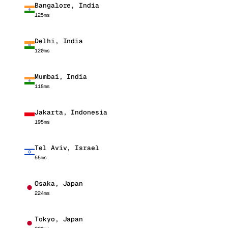
Bangalore, India
125ms
Delhi, India
120ms
Mumbai, India
118ms
Jakarta, Indonesia
195ms
Tel Aviv, Israel
55ms
Osaka, Japan
224ms
Tokyo, Japan