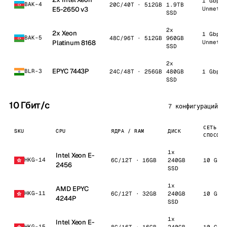
1 Gbps 
BAK-4
20C/40T · 512GB
1.9TB
E5-2650 v3
Unmeter
SSD
2x
2x Xeon
1 Gbps 
BAK-5
48C/96T · 512GB
960GB
Platinum 8168
Unmeter
SSD
2x
EPYC 7443P
BLR-3
24C/48T · 256GB
480GB
1 Gbps 
SSD
10 Гбит/с
7 конфигураций
СЕТЬ / 
SKU
CPU
ЯДРА / RAM
ДИСК
СПОСОБН
1x
Intel Xeon E-
HKG-14
6C/12T · 16GB
240GB
10 Gbp
2456
SSD
1x
AMD EPYC
HKG-11
6C/12T · 32GB
240GB
10 Gbp
4244P
SSD
1x
Intel Xeon E-
HKG-15