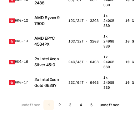
8C/16T · 16GB
240GB
10 Gbp
2488
SSD
1x
AMD Ryzen 9
HKG-12
12C/24T · 32GB
240GB
10 Gbp
7900
SSD
1x
AMD EPYC
HKG-13
16C/32T · 32GB
240GB
10 Gbp
4584PX
SSD
1x
2x Intel Xeon
HKG-16
24C/48T · 64GB
240GB
10 Gbp
Silver 4510
SSD
1x
2x Intel Xeon
HKG-17
32C/64T · 64GB
240GB
10 Gbp
Gold 6526Y
SSD
undefined
1
2
3
4
5
undefined