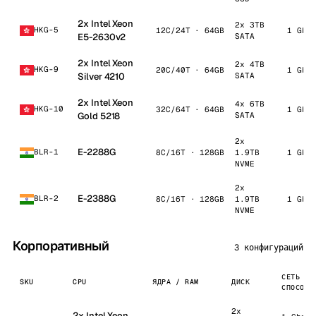
2x Intel Xeon
2x 3TB
HKG-5
12C/24T · 64GB
1 Gbp
E5-2630v2
SATA
2x Intel Xeon
2x 4TB
HKG-9
20C/40T · 64GB
1 Gbp
Silver 4210
SATA
2x Intel Xeon
4x 6TB
HKG-10
32C/64T · 64GB
1 Gbp
Gold 5218
SATA
2x
E-2288G
BLR-1
8C/16T · 128GB
1.9TB
1 Gbp
NVME
2x
E-2388G
BLR-2
8C/16T · 128GB
1.9TB
1 Gbp
NVME
Корпоративный
3 конфигураций
СЕТЬ / 
SKU
CPU
ЯДРА / RAM
ДИСК
СПОСОБН
2x
2x Intel Xeon