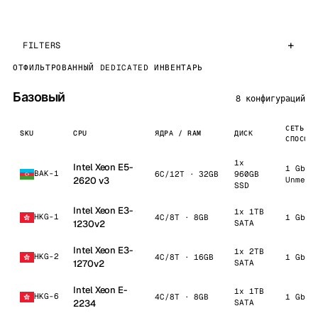
FILTERS
ОТФИЛЬТРОВАННЫЙ DEDICATED ИНВЕНТАРЬ
Базовый
8 конфигураций
СЕТЬ /
SKU
CPU
ЯДРА / RAM
ДИСК
СПОСОБ
1x
Intel Xeon E5-
1 Gbps
BAK-1
6C/12T · 32GB
960GB
2620 v3
Unmete
SSD
Intel Xeon E3-
1x 1TB
HKG-1
4C/8T · 8GB
1 Gbps
1230v2
SATA
Intel Xeon E3-
1x 2TB
HKG-2
4C/8T · 16GB
1 Gbps
1270v2
SATA
Intel Xeon E-
1x 1TB
HKG-6
4C/8T · 8GB
1 Gbps
2234
SATA