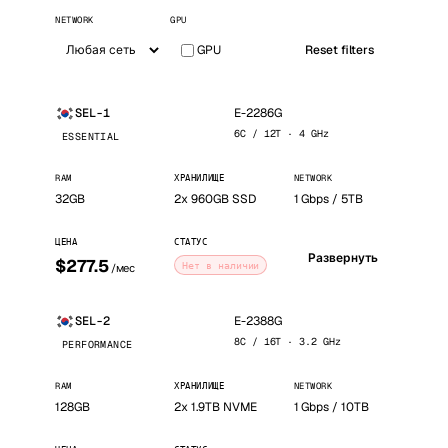
NETWORK
GPU
GPU
Reset filters
E-2286G
SEL-1
6C / 12T · 4 GHz
ESSENTIAL
RAM
ХРАНИЛИЩЕ
NETWORK
32GB
2x 960GB SSD
1 Gbps / 5TB
ЦЕНА
СТАТУС
Развернуть
$277.5
Нет в наличии
/мес
E-2388G
SEL-2
8C / 16T · 3.2 GHz
PERFORMANCE
RAM
ХРАНИЛИЩЕ
NETWORK
128GB
2x 1.9TB NVME
1 Gbps / 10TB