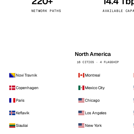
220+
14.4 Tb
kholm
Tallinn
Швеция
Эстония
NETWORK PATHS
AVAILABLE CAP
aw
Zurich
Польша
Швейцария
North America
16 CITIES · 4 FLAGSHIP
Novi Travnik
Montreal
Copenhagen
Mexico City
Paris
Chicago
Keflavik
Los Angeles
Siauliai
New York