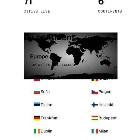
71
6
Stoc
CITIES LIVE
CONTINENTS
Wars
By continent
Europe
32 CITIES · 4 FLAGSHIP
Vienna
Brussels
Sofia
Prague
Tallinn
Helsinki
Frankfurt
Budapest
Dublin
Milan