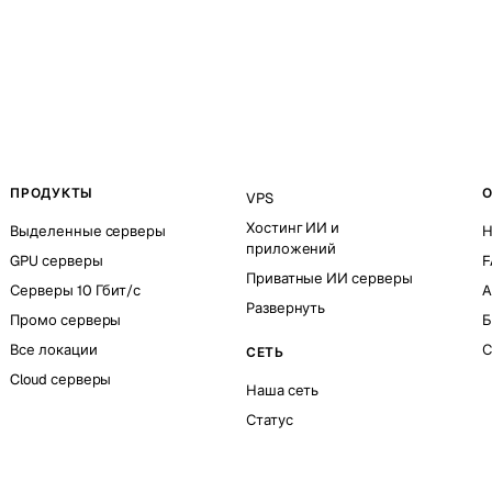
ПРОДУКТЫ
О
VPS
Хостинг ИИ и
Выделенные серверы
Н
приложений
GPU серверы
F
Приватные ИИ серверы
Серверы 10 Гбит/с
A
Развернуть
Промо серверы
Б
Все локации
С
СЕТЬ
Cloud серверы
Наша сеть
Статус