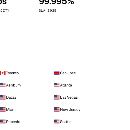
ps
99.995%
Vienna
Австрия
ACITY
SLA 2025
Toronto
San Jose
Ashburn
Atlanta
Dallas
Las Vegas
Miami
New Jersey
Phoenix
Seattle