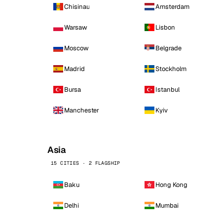
Chisinau
Amsterdam
Warsaw
Lisbon
Moscow
Belgrade
Madrid
Stockholm
Bursa
Istanbul
Manchester
Kyiv
Asia
15 CITIES · 2 FLAGSHIP
Baku
Hong Kong
Delhi
Mumbai