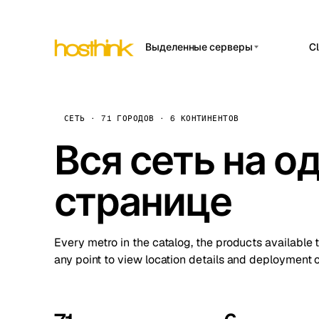
Выделенные серверы
C
Азия Серверы (15)
Amst
Африка Серверы (2)
Brus
СЕТЬ · 71 ГОРОДОВ · 6 КОНТИНЕНТОВ
Европа Серверы (32)
Вся сеть на о
Burs
Южная Америка
Dubli
Серверы (4)
странице
Istan
Северная Америка
Серверы (16)
Lisb
Океания Серверы (2)
Every metro in the catalog, the products available 
Manc
any point to view location details and deployment o
Novi 
Prag