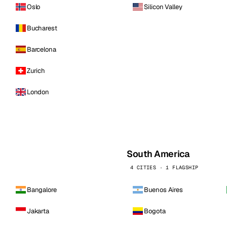
Oslo
Silicon Valley
Bucharest
Barcelona
Zurich
London
South America
4 CITIES · 1 FLAGSHIP
Bangalore
Buenos Aires
Jakarta
Bogota