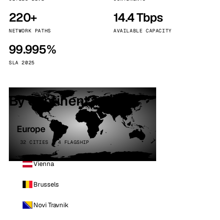
220+
14.4 Tbps
NETWORK PATHS
AVAILABLE CAPACITY
99.995%
SLA 2025
By continent
Europe
32 CITIES · 4 FLAGSHIP
Vienna
Brussels
Novi Travnik