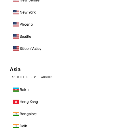
New Jersey
New York
Phoenix
Seattle
Silicon Valley
Asia
15 CITIES · 2 FLAGSHIP
Baku
Hong Kong
Bangalore
Delhi