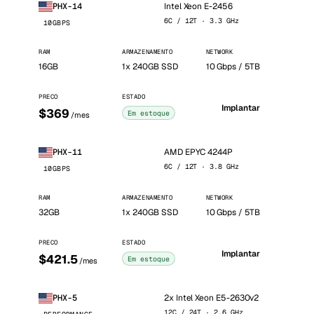
Intel Xeon E-2456
PHX-14
6C / 12T · 3.3 GHz
10GBPS
RAM
ARMAZENAMENTO
NETWORK
16GB
1x 240GB SSD
10 Gbps / 5TB
PRECO
ESTADO
Implantar
$369
Em estoque
/mes
AMD EPYC 4244P
PHX-11
6C / 12T · 3.8 GHz
10GBPS
RAM
ARMAZENAMENTO
NETWORK
32GB
1x 240GB SSD
10 Gbps / 5TB
PRECO
ESTADO
Implantar
$421.5
Em estoque
/mes
2x Intel Xeon E5-2630v2
PHX-5
12C / 24T · 2.6 GHz