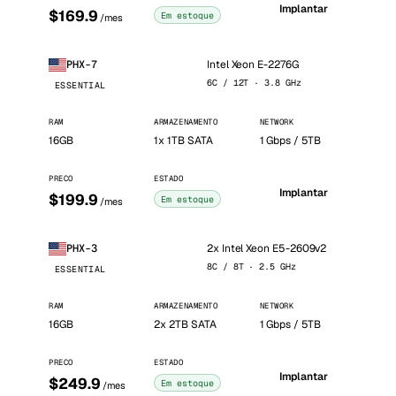
Implantar
$169.9
Em estoque
/mes
Intel Xeon E-2276G
PHX-7
6C / 12T · 3.8 GHz
ESSENTIAL
RAM
ARMAZENAMENTO
NETWORK
16GB
1x 1TB SATA
1 Gbps / 5TB
PRECO
ESTADO
Implantar
$199.9
Em estoque
/mes
2x Intel Xeon E5-2609v2
PHX-3
8C / 8T · 2.5 GHz
ESSENTIAL
RAM
ARMAZENAMENTO
NETWORK
16GB
2x 2TB SATA
1 Gbps / 5TB
PRECO
ESTADO
Implantar
$249.9
Em estoque
/mes