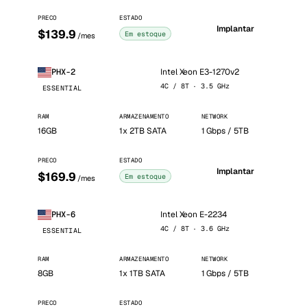
PRECO
ESTADO
Implantar
$139.9
Em estoque
/mes
Intel Xeon E3-1270v2
PHX-2
4C / 8T · 3.5 GHz
ESSENTIAL
RAM
ARMAZENAMENTO
NETWORK
16GB
1x 2TB SATA
1 Gbps / 5TB
PRECO
ESTADO
Implantar
$169.9
Em estoque
/mes
Intel Xeon E-2234
PHX-6
4C / 8T · 3.6 GHz
ESSENTIAL
RAM
ARMAZENAMENTO
NETWORK
8GB
1x 1TB SATA
1 Gbps / 5TB
PRECO
ESTADO