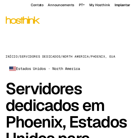
Contato
Announcements
PT
My Hosthink
Implantar
INÍCIO
/
SERVIDORES DEDICADOS
/
NORTH AMERICA
/
PHOENIX, EUA
Estados Unidos · North America
Servidores
dedicados em
Phoenix, Estados