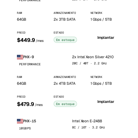
PERFORMANCE
RAM
ARMAZENAMENTO
NETWORK
64GB
2x 3TB SATA
1 Gbps / 5TB
PRECO
ESTADO
Implantar
$449.9
Em estoque
/mes
2x Intel Xeon Silver 4210
PHX-9
20C / 40T · 2.2 GHz
PERFORMANCE
RAM
ARMAZENAMENTO
NETWORK
64GB
2x 4TB SATA
1 Gbps / 5TB
PRECO
ESTADO
Implantar
$479.9
Em estoque
/mes
Intel Xeon E-2488
PHX-15
8C / 16T · 3.2 GHz
10GBPS