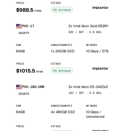
PRECO
ESTADO
Implantar
$988.5
Em estoque
/mes
2x Intel Xeon Gold 6526Y
PHX-17
32C / 64T · 2.8 GHz
10GBPS
RAM
ARMAZENAMENTO
NETWORK
64GB
1x 240GB SSD
10 Gbps / 5TB
PRECO
ESTADO
Implantar
$1015.5
Em estoque
/mes
2x Intel Xeon E5-2420v2
PHX-10G-UNM
12C / 24T · 2.2 GHz
10GBPS
RAM
ARMAZENAMENTO
NETWORK
64GB
4x 480GB SSD
10 Gbps /
Unmetered
PRECO
ESTADO