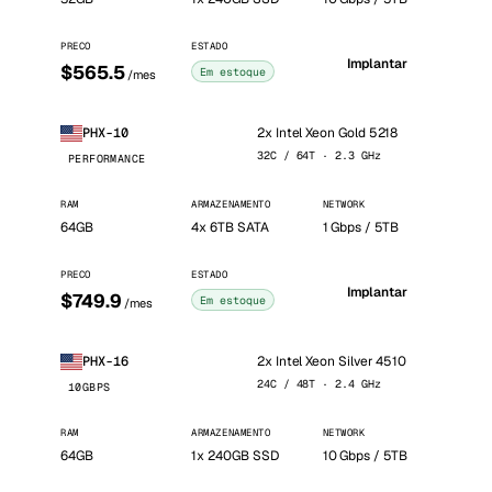
PRECO
ESTADO
Implantar
$565.5
Em estoque
/mes
2x Intel Xeon Gold 5218
PHX-10
32C / 64T · 2.3 GHz
PERFORMANCE
RAM
ARMAZENAMENTO
NETWORK
64GB
4x 6TB SATA
1 Gbps / 5TB
PRECO
ESTADO
Implantar
$749.9
Em estoque
/mes
2x Intel Xeon Silver 4510
PHX-16
24C / 48T · 2.4 GHz
10GBPS
RAM
ARMAZENAMENTO
NETWORK
64GB
1x 240GB SSD
10 Gbps / 5TB