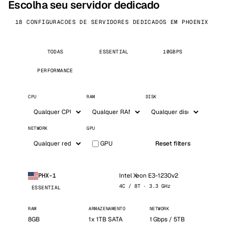
Escolha seu servidor dedicado
18 CONFIGURACOES DE SERVIDORES DEDICADOS EM PHOENIX
TODAS
ESSENTIAL
10GBPS
PERFORMANCE
CPU
RAM
DISK
NETWORK
GPU
GPU
Reset filters
Intel Xeon E3-1230v2
PHX-1
4C / 8T · 3.3 GHz
ESSENTIAL
RAM
ARMAZENAMENTO
NETWORK
8GB
1x 1TB SATA
1 Gbps / 5TB