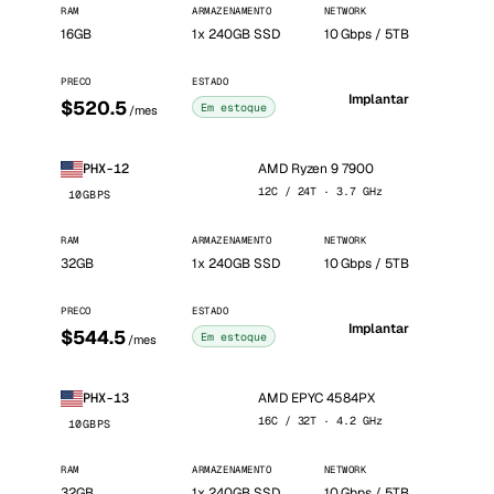
RAM
ARMAZENAMENTO
NETWORK
16GB
1x 240GB SSD
10 Gbps / 5TB
PRECO
ESTADO
Implantar
$520.5
Em estoque
/mes
AMD Ryzen 9 7900
PHX-12
12C / 24T · 3.7 GHz
10GBPS
RAM
ARMAZENAMENTO
NETWORK
32GB
1x 240GB SSD
10 Gbps / 5TB
PRECO
ESTADO
Implantar
$544.5
Em estoque
/mes
AMD EPYC 4584PX
PHX-13
16C / 32T · 4.2 GHz
10GBPS
RAM
ARMAZENAMENTO
NETWORK
32GB
1x 240GB SSD
10 Gbps / 5TB