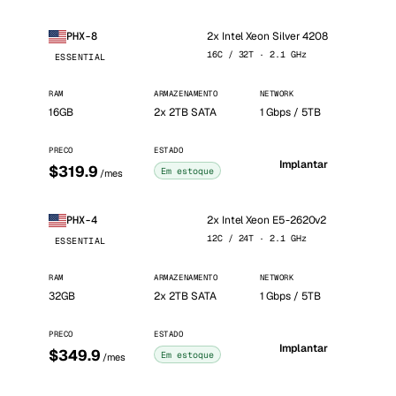
2x Intel Xeon Silver 4208
PHX-8
16C / 32T · 2.1 GHz
ESSENTIAL
RAM
ARMAZENAMENTO
NETWORK
16GB
2x 2TB SATA
1 Gbps / 5TB
PRECO
ESTADO
Implantar
$319.9
Em estoque
/mes
2x Intel Xeon E5-2620v2
PHX-4
12C / 24T · 2.1 GHz
ESSENTIAL
RAM
ARMAZENAMENTO
NETWORK
32GB
2x 2TB SATA
1 Gbps / 5TB
PRECO
ESTADO
Implantar
$349.9
Em estoque
/mes